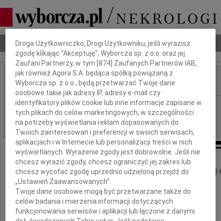
Dbamy o Twoją prywatność
Nekrologi
Odeszli
Poradnik pogrzebowy
Droga Użytkowniczko, Drogi Użytkowniku, jeśli wyrazisz
zgodę klikając "Akceptuję", Wyborcza sp. z o.o. oraz jej
Zaufani Partnerzy, w tym [
874
] Zaufanych Partnerów IAB,
jak również Agora S.A. będąca spółką powiązaną z
Wyborcza sp. z o.o., będą przetwarzać Twoje dane
IMIĘ I NAZWISKO:
osobowe takie jak adresy IP, adresy e-mail czy
identyfikatory plików cookie lub inne informacje zapisane w
cała Polska
REGION:
tych plikach do celów marketingowych, w szczególności
14.05.2026
DATA EMISJI:
na potrzeby wyświetlania reklam dopasowanych do
Twoich zainteresowań i preferencji w swoich serwisach,
aplikacjach i w Internecie lub personalizacji treści w nich
wyświetlanych. Wyrażenie zgody jest dobrowolne. Jeśli nie
chcesz wyrazić zgody, chcesz ograniczyć jej zakres lub
Z głębokim poruszeniem oraz w poczuciu ogromnej s
chcesz wycofać zgodę uprzednio udzieloną przejdź do
przyjęliśmy wiadomość o tragicznej śmierci
„Ustawień Zaawansowanych”.
Twoje dane osobowe mogą być przetwarzane także do
celów badania i mierzenia informacji dotyczących
funkcjonowania serwisów i aplikacji lub łączone z danymi