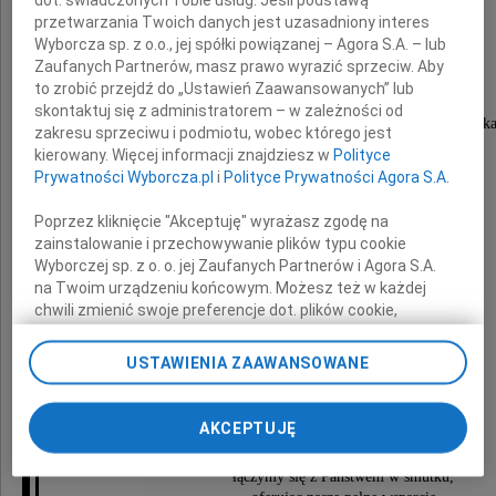
dot. świadczonych Tobie usług. Jeśli podstawą
przetwarzania Twoich danych jest uzasadniony interes
Wyborcza sp. z o.o., jej spółki powiązanej – Agora S.A. – lub
Ojca
Zaufanych Partnerów, masz prawo wyrazić sprzeciw. Aby
to zrobić przejdź do „Ustawień Zaawansowanych” lub
skontaktuj się z administratorem – w zależności od
Naszego Szanownego Kolegi i Współpracownik
zakresu sprzeciwu i podmiotu, wobec którego jest
kierowany. Więcej informacji znajdziesz w
Polityce
Pana Konrada Gawrona
Prywatności Wyborcza.pl
i
Polityce Prywatności Agora S.A.
Poprzez kliknięcie "Akceptuję" wyrażasz zgodę na
zainstalowanie i przechowywanie plików typu cookie
W imieniu całej społeczności firmy,
Wyborczej sp. z o. o. jej Zaufanych Partnerów i Agora S.A.
na Twoim urządzeniu końcowym. Możesz też w każdej
składamy
chwili zmienić swoje preferencje dot. plików cookie,
ponownie wywołując narzędzie do zarządzania Twoimi
Panu oraz Najbliższym
preferencjami dot. przetwarzania danych poprzez
USTAWIENIA ZAAWANSOWANE
odnośnik „Ustawienia prywatności” w stopce serwisu i
przechodząc do sekcji „Ustawienia zaawansowane”.
wyrazy najgłębszego współczucia.
Zmiana ustawień plików cookie możliwa jest także za
AKCEPTUJĘ
pomocą ustawień przeglądarki.
W tych bolesnych chwilach
łączymy się z Państwem w smutku,
My, nasi Zaufani Partnerzy i Agora S.A. możemy