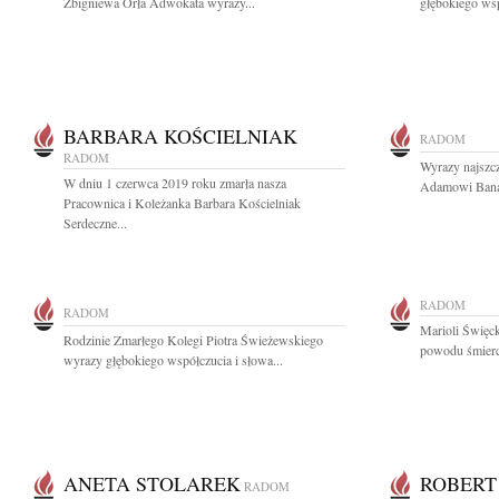
Zbigniewa Orła Adwokata wyrazy...
głębokiego wsp
BARBARA KOŚCIELNIAK
RADOM
RADOM
Wyrazy najszc
W dniu 1 czerwca 2019 roku zmarła nasza
Adamowi Banas
Pracownica i Koleżanka Barbara Kościelniak
Serdeczne...
RADOM
RADOM
Marioli Święck
Rodzinie Zmarłego Kolegi Piotra Świeżewskiego
powodu śmierci
wyrazy głębokiego współczucia i słowa...
ANETA STOLAREK
ROBERT
RADOM