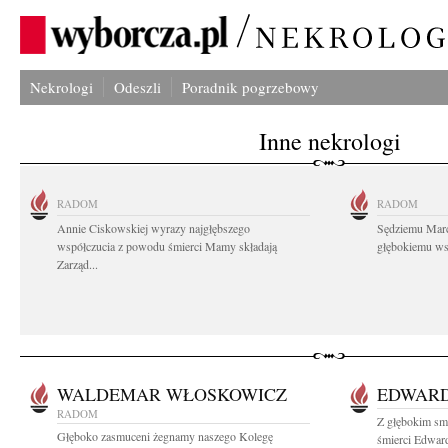
Nekrologi
Odeszli
Poradnik pogrzebowy
Inne nekrologi
RADOM
RADOM
Annie Ciskowskiej wyrazy najgłębszego
Sędziemu Mar
współczucia z powodu śmierci Mamy składają
głębokiemu wsp
Zarząd...
WALDEMAR WŁOSKOWICZ
EDWARD
RADOM
Z głębokim sm
Głęboko zasmuceni żegnamy naszego Kolegę
śmierci Edward