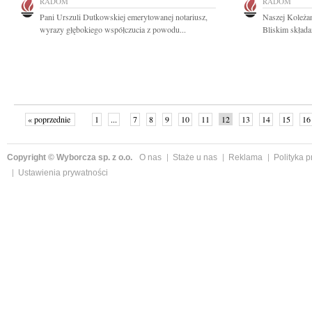
RADOM
RADOM
Pani Urszuli Dutkowskiej emerytowanej notariusz,
Naszej Koleżan
wyrazy głębokiego współczucia z powodu...
Bliskim składa
« poprzednie
1
...
7
8
9
10
11
12
13
14
15
16
Copyright © Wyborcza sp. z o.o.
O nas
Staże u nas
Reklama
Polityka 
Ustawienia prywatności