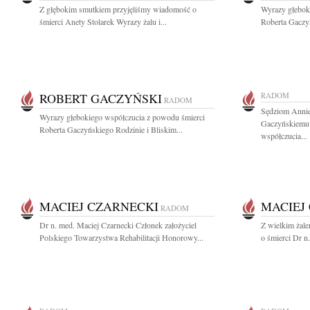
Z głębokim smutkiem przyjęliśmy wiadomość o
Wyrazy głebok
śmierci Anety Stolarek Wyrazy żalu i...
Roberta Gaczyń
ROBERT GACZYŃSKI
RADOM
RADOM
Sędziom Annie
Wyrazy głebokiego współczucia z powodu śmierci
Gaczyńskiemu 
Roberta Gaczyńskiego Rodzinie i Bliskim...
współczucia...
MACIEJ CZARNECKI
MACIEJ
RADOM
Dr n. med. Maciej Czarnecki Członek założyciel
Z wielkim żal
Polskiego Towarzystwa Rehabilitacji Honorowy...
o śmierci Dr n