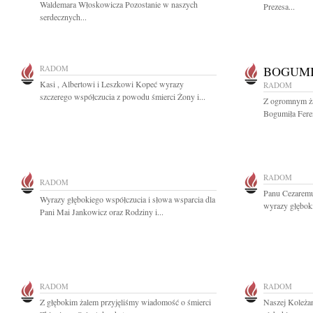
Waldemara Włoskowicza Pozostanie w naszych
Prezesa...
serdecznych...
RADOM
BOGUMI
Kasi , Albertowi i Leszkowi Kopeć wyrazy
RADOM
szczerego współczucia z powodu śmierci Żony i...
Z ogromnym ża
Bogumiła Fere
RADOM
RADOM
Panu Cezarem
Wyrazy głębokiego współczucia i słowa wsparcia dla
wyrazy głębok
Pani Mai Jankowicz oraz Rodziny i...
RADOM
RADOM
Z głębokim żalem przyjęliśmy wiadomość o śmierci
Naszej Koleża