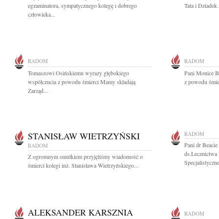
egzaminatora, sympatycznego kolegę i dobrego
Tata i Dziadek 
człowieka...
RADOM
RADOM
Tomaszowi Osińskiemu wyrazy głębokiego
Pani Monice B
współczucia z powodu śmierci Mamy składają
z powodu śmier
Zarząd...
STANISŁAW WIETRZYŃSKI
RADOM
Pani dr Beacie
RADOM
ds.Lecznictwa
Z ogromnym smutkiem przyjęliśmy wiadomość o
Specjalistyczne
śmierci kolegi inż. Stanisława Wietrzyńskiego...
ALEKSANDER KARSZNIA
RADOM