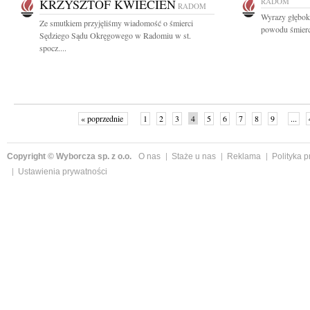
KRZYSZTOF KWIECIEŃ
RADOM
RADOM
Wyrazy głęboki
Ze smutkiem przyjęliśmy wiadomość o śmierci
powodu śmierc
Sędziego Sądu Okręgowego w Radomiu w st.
spocz....
« poprzednie
1
2
3
4
5
6
7
8
9
...
Copyright © Wyborcza sp. z o.o.
O nas
Staże u nas
Reklama
Polityka 
Ustawienia prywatności