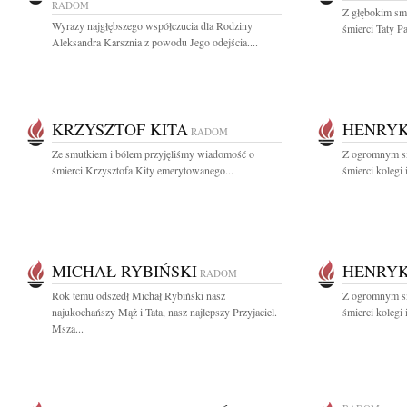
RADOM
Z głębokim sm
Wyrazy najgłębszego współczucia dla Rodziny
śmierci Taty Pa
Aleksandra Karsznia z powodu Jego odejścia....
KRZYSZTOF KITA
HENRYK
RADOM
Ze smutkiem i bólem przyjęliśmy wiadomość o
Z ogromnym s
śmierci Krzysztofa Kity emerytowanego...
śmierci kolegi
MICHAŁ RYBIŃSKI
HENRYK
RADOM
Rok temu odszedł Michał Rybiński nasz
Z ogromnym s
najukochańszy Mąż i Tata, nasz najlepszy Przyjaciel.
śmierci kolegi
Msza...