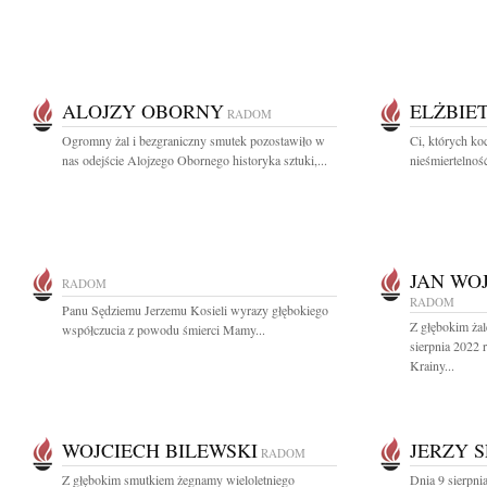
ALOJZY OBORNY
ELŻBIE
RADOM
Ogromny żal i bezgraniczny smutek pozostawiło w
Ci, których ko
nas odejście Alojzego Obornego historyka sztuki,...
nieśmiertelnoś
JAN WO
RADOM
RADOM
Panu Sędziemu Jerzemu Kosieli wyrazy głębokiego
Z głębokim ża
współczucia z powodu śmierci Mamy...
sierpnia 2022 
Krainy...
WOJCIECH BILEWSKI
JERZY 
RADOM
Z głębokim smutkiem żegnamy wieloletniego
Dnia 9 sierpni