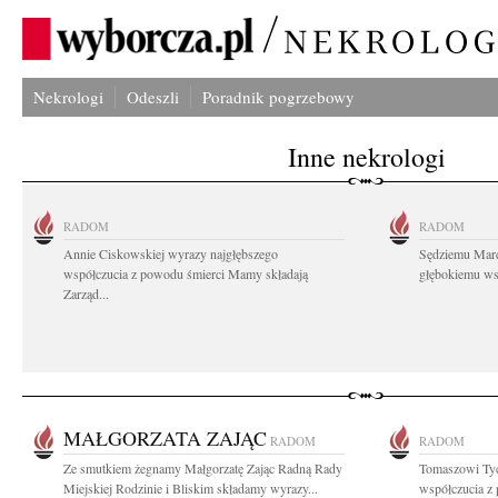
Nekrologi
Odeszli
Poradnik pogrzebowy
Inne nekrologi
RADOM
RADOM
Annie Ciskowskiej wyrazy najgłębszego
Sędziemu Mar
współczucia z powodu śmierci Mamy składają
głębokiemu wsp
Zarząd...
MAŁGORZATA ZAJĄC
RADOM
RADOM
Ze smutkiem żegnamy Małgorzatę Zając Radną Rady
Tomaszowi Tyc
Miejskiej Rodzinie i Bliskim składamy wyrazy...
współczucia z