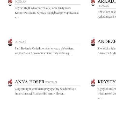
ARKADI
POZNAŃ
POZNAŃ
Edycie Hajtka-Komorowskiej oraz Justynowi
Z wielkim żal
Komorowskiemu wyrazy najgłębszego współczucia
Arkadiusza Bł
z...
ANDRZE
POZNAŃ
Pani Bożenie Kwiatkowskiej wyrazy głębokiego
Z wielkim żal
współczucia z powodu śmierci Taty składają...
o śmierci Andr
ANNA HOSER
KRYSTY
POZNAŃ
Z ogromnym smutkiem przyjęłyśmy wiadomość o
Z głębokim smu
śmierci naszej Przyjaciółki Anny Hoser...
wiadomość, że 
w...