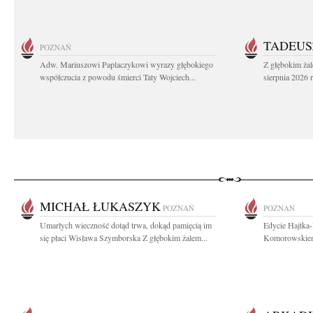
TADEUS
POZNAŃ
Adw. Mariuszowi Paplaczykowi wyrazy głębokiego
Z głębokim ża
współczucia z powodu śmierci Taty Wojciech...
sierpnia 2026 r
MICHAŁ ŁUKASZYK
POZNAŃ
POZNAŃ
Umarłych wieczność dotąd trwa, dokąd pamięcią im
Edycie Hajtka
się płaci Wisława Szymborska Z głębokim żalem...
Komorowskiemu