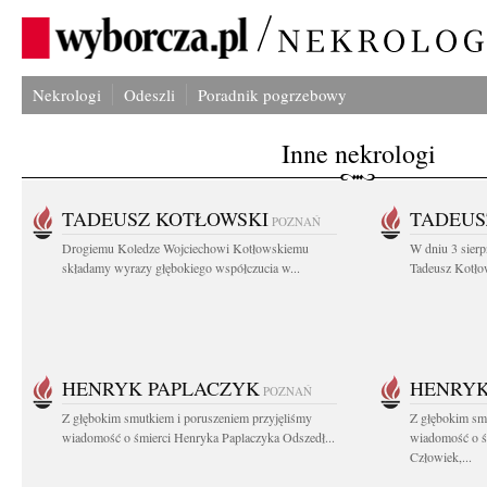
Nekrologi
Odeszli
Poradnik pogrzebowy
Inne nekrologi
TADEUSZ KOTŁOWSKI
TADEUS
POZNAŃ
Drogiemu Koledze Wojciechowi Kotłowskiemu
W dniu 3 sierp
składamy wyrazy głębokiego współczucia w...
Tadeusz Kotłow
HENRYK PAPLACZYK
HENRYK
POZNAŃ
Z głębokim smutkiem i poruszeniem przyjęliśmy
Z głębokim smu
wiadomość o śmierci Henryka Paplaczyka Odszedł...
wiadomość o ś
Człowiek,...