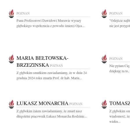
POZNAŃ
POZNAŃ
Panu Profesorowi Dawidowi Murawie wyrazy
"Odejście najbl
głębokiego współczucia z powodu śmierci Ojca...
nie jest przyg
MARIA BEŁTOWSKA-
POZNAŃ
BRZEZINSKA
POZNAŃ
Nie pytam Cię,
dziękuję za to
Z głębokim smutkiem zawiadamiamy, że w dniu 24
grudnia 2024 roku zmarła Prof. dr hab. Maria...
ŁUKASZ MONARCHA
TOMASZ
POZNAŃ
Z głębokim żalem zawiadamiamy, że zmarł nasz
Z głębokim smu
długoletni pracownik Łukasz Monarcha Rodzinie...
wiadomość, że
wieku...