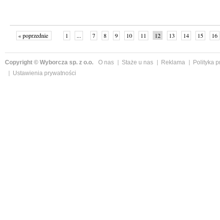
« poprzednie
1
...
7
8
9
10
11
12
13
14
15
16
Copyright © Wyborcza sp. z o.o.
O nas
Staże u nas
Reklama
Polityka 
Ustawienia prywatności