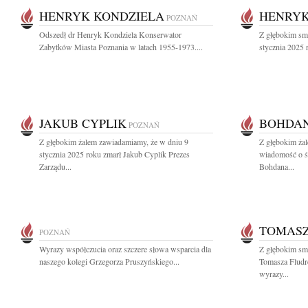
HENRYK KONDZIELA
HENRYK
POZNAŃ
Odszedł dr Henryk Kondziela Konserwator
Z głębokim sm
Zabytków Miasta Poznania w latach 1955-1973....
stycznia 2025 
JAKUB CYPLIK
BOHDAN
POZNAŃ
Z głębokim żalem zawiadamiamy, że w dniu 9
Z głębokim żal
stycznia 2025 roku zmarł Jakub Cyplik Prezes
wiadomość o śm
Zarządu...
Bohdana...
TOMASZ
POZNAŃ
Wyrazy współczucia oraz szczere słowa wsparcia dla
Z głębokim sm
naszego kolegi Grzegorza Pruszyńskiego...
Tomasza Fludr
wyrazy...