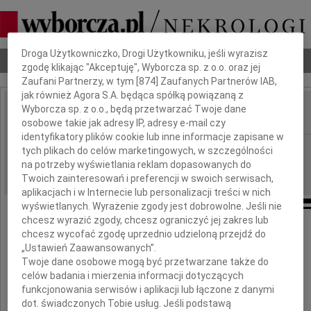
Dbamy o Twoją prywatność
Droga Użytkowniczko, Drogi Użytkowniku, jeśli wyrazisz
Nekrologi
Odeszli
Poradnik pogrzebowy
zgodę klikając "Akceptuję", Wyborcza sp. z o.o. oraz jej
Zaufani Partnerzy, w tym [
874
] Zaufanych Partnerów IAB,
jak również Agora S.A. będąca spółką powiązaną z
Wyborcza sp. z o.o., będą przetwarzać Twoje dane
IMIĘ I NAZWISKO:
osobowe takie jak adresy IP, adresy e-mail czy
identyfikatory plików cookie lub inne informacje zapisane w
Poznań
REGION:
tych plikach do celów marketingowych, w szczególności
na potrzeby wyświetlania reklam dopasowanych do
10.04.2025
DATA EMISJI:
Twoich zainteresowań i preferencji w swoich serwisach,
aplikacjach i w Internecie lub personalizacji treści w nich
wyświetlanych. Wyrażenie zgody jest dobrowolne. Jeśli nie
chcesz wyrazić zgody, chcesz ograniczyć jej zakres lub
chcesz wycofać zgodę uprzednio udzieloną przejdź do
„Ustawień Zaawansowanych”.
Naszemu Koledze
Twoje dane osobowe mogą być przetwarzane także do
celów badania i mierzenia informacji dotyczących
Maćkowi Koterbie
funkcjonowania serwisów i aplikacji lub łączone z danymi
dot. świadczonych Tobie usług. Jeśli podstawą