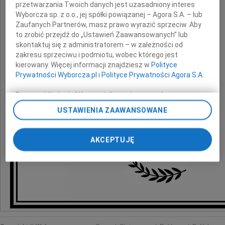
przetwarzania Twoich danych jest uzasadniony interes
serdeczne wyrazy współczucia
Wyborcza sp. z o.o., jej spółki powiązanej – Agora S.A. – lub
Zaufanych Partnerów, masz prawo wyrazić sprzeciw. Aby
z powodu śmierci
to zrobić przejdź do „Ustawień Zaawansowanych” lub
skontaktuj się z administratorem – w zależności od
zakresu sprzeciwu i podmiotu, wobec którego jest
Mamy
kierowany. Więcej informacji znajdziesz w
Polityce
Prywatności Wyborcza.pl
i
Polityce Prywatności Agora S.A.
Poprzez kliknięcie "Akceptuję" wyrażasz zgodę na
składają
zainstalowanie i przechowywanie plików typu cookie
USTAWIENIA ZAAWANSOWANE
Wyborczej sp. z o. o. jej Zaufanych Partnerów i Agora S.A.
na Twoim urządzeniu końcowym. Możesz też w każdej
koleżanki i koledzy z Grupy Radiowej Agory
chwili zmienić swoje preferencje dot. plików cookie,
AKCEPTUJĘ
ponownie wywołując narzędzie do zarządzania Twoimi
preferencjami dot. przetwarzania danych poprzez
odnośnik „Ustawienia prywatności” w stopce serwisu i
przechodząc do sekcji „Ustawienia zaawansowane”.
Zmiana ustawień plików cookie możliwa jest także za
pomocą ustawień przeglądarki.
My, nasi Zaufani Partnerzy i Agora S.A. możemy