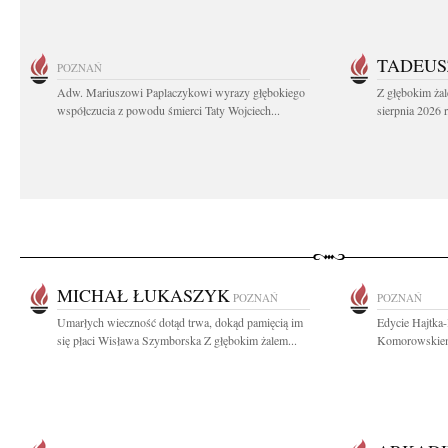
TADEUS
POZNAŃ
Adw. Mariuszowi Paplaczykowi wyrazy głębokiego
Z głębokim ża
współczucia z powodu śmierci Taty Wojciech...
sierpnia 2026 r
MICHAŁ ŁUKASZYK
POZNAŃ
POZNAŃ
Umarłych wieczność dotąd trwa, dokąd pamięcią im
Edycie Hajtka
się płaci Wisława Szymborska Z głębokim żalem...
Komorowskiemu