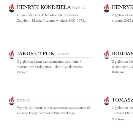
HENRYK KONDZIELA
HENRYK
POZNAŃ
Odszedł dr Henryk Kondziela Konserwator
Z głębokim sm
Zabytków Miasta Poznania w latach 1955-1973....
stycznia 2025 
JAKUB CYPLIK
BOHDAN
POZNAŃ
Z głębokim żalem zawiadamiamy, że w dniu 9
Z głębokim żal
stycznia 2025 roku zmarł Jakub Cyplik Prezes
wiadomość o śm
Zarządu...
Bohdana...
TOMASZ
POZNAŃ
Wyrazy współczucia oraz szczere słowa wsparcia dla
Z głębokim sm
naszego kolegi Grzegorza Pruszyńskiego...
Tomasza Fludr
wyrazy...