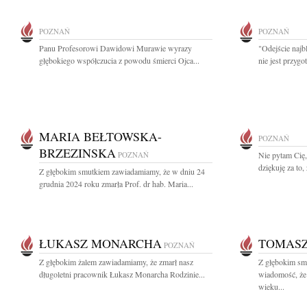
POZNAŃ
POZNAŃ
Panu Profesorowi Dawidowi Murawie wyrazy
"Odejście najbl
głębokiego współczucia z powodu śmierci Ojca...
nie jest przyg
MARIA BEŁTOWSKA-
POZNAŃ
BRZEZINSKA
POZNAŃ
Nie pytam Cię,
dziękuję za to
Z głębokim smutkiem zawiadamiamy, że w dniu 24
grudnia 2024 roku zmarła Prof. dr hab. Maria...
ŁUKASZ MONARCHA
TOMASZ
POZNAŃ
Z głębokim żalem zawiadamiamy, że zmarł nasz
Z głębokim smu
długoletni pracownik Łukasz Monarcha Rodzinie...
wiadomość, że
wieku...