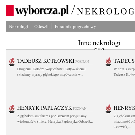
Nekrologi
Odeszli
Poradnik pogrzebowy
Inne nekrologi
TADEUSZ KOTŁOWSKI
TADEUS
POZNAŃ
Drogiemu Koledze Wojciechowi Kotłowskiemu
W dniu 3 sierp
składamy wyrazy głębokiego współczucia w...
Tadeusz Kotłow
HENRYK PAPLACZYK
HENRYK
POZNAŃ
Z głębokim smutkiem i poruszeniem przyjęliśmy
Z głębokim smu
wiadomość o śmierci Henryka Paplaczyka Odszedł...
wiadomość o ś
Człowiek,...