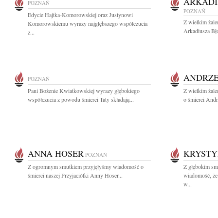
ARKADI
POZNAŃ
POZNAŃ
Edycie Hajtka-Komorowskiej oraz Justynowi
Z wielkim żal
Komorowskiemu wyrazy najgłębszego współczucia
Arkadiusza Bł
z...
ANDRZE
POZNAŃ
Pani Bożenie Kwiatkowskiej wyrazy głębokiego
Z wielkim żal
współczucia z powodu śmierci Taty składają...
o śmierci Andr
ANNA HOSER
KRYSTY
POZNAŃ
Z ogromnym smutkiem przyjęłyśmy wiadomość o
Z głębokim smu
śmierci naszej Przyjaciółki Anny Hoser...
wiadomość, że 
w...