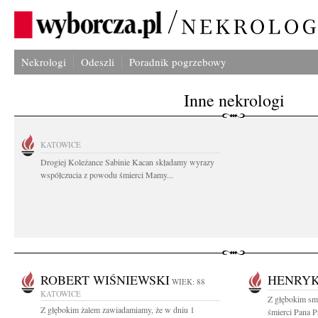
Nekrologi
Odeszli
Poradnik pogrzebowy
Inne nekrologi
KATOWICE
Drogiej Koleżance Sabinie Kacan składamy wyrazy
współczucia z powodu śmierci Mamy...
ROBERT WIŚNIEWSKI
HENRYK
WIEK: 88
KATOWICE
Z głębokim sm
Z głębokim żalem zawiadamiamy, że w dniu 1
śmierci Pana 