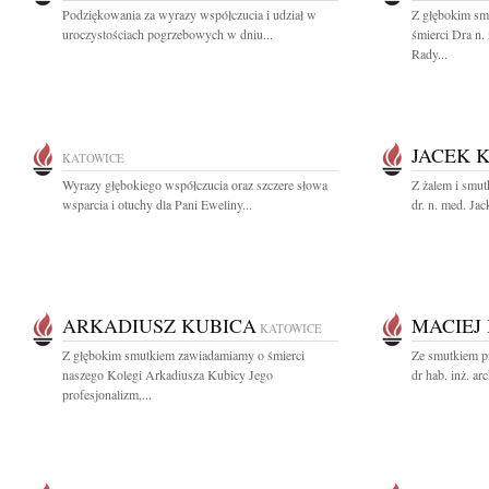
Podziękowania za wyrazy współczucia i udział w
Z głębokim sm
uroczystościach pogrzebowych w dniu...
śmierci Dra n.
Rady...
JACEK 
KATOWICE
Wyrazy głębokiego współczucia oraz szczere słowa
Z żalem i smut
wsparcia i otuchy dla Pani Eweliny...
dr. n. med. Ja
ARKADIUSZ KUBICA
MACIEJ
KATOWICE
Z głębokim smutkiem zawiadamiamy o śmierci
Ze smutkiem p
naszego Kolegi Arkadiusza Kubicy Jego
dr hab. inż. ar
profesjonalizm,...