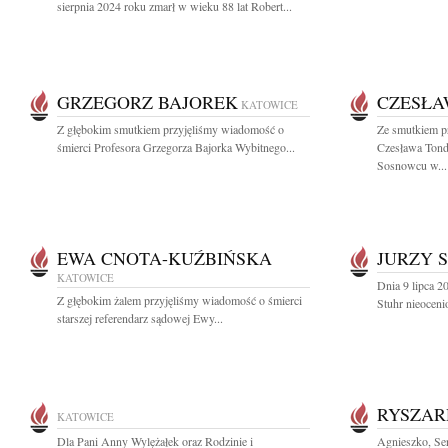
sierpnia 2024 roku zmarł w wieku 88 lat Robert...
GRZEGORZ BAJOREK
CZESŁA
KATOWICE
Z głębokim smutkiem przyjęliśmy wiadomość o
Ze smutkiem p
śmierci Profesora Grzegorza Bajorka Wybitnego...
Czesława Tond
Sosnowcu w...
EWA CNOTA-KUŹBIŃSKA
JURZY 
KATOWICE
Dnia 9 lipca 2
Z głębokim żalem przyjęliśmy wiadomość o śmierci
Stuhr nieoceni
starszej referendarz sądowej Ewy...
RYSZAR
KATOWICE
Dla Pani Anny Wylężałek oraz Rodzinie i
Agnieszko, Se