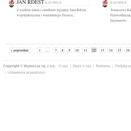
JAN RDEST
KATOWICE
KATOWICE
Z wielkim żalem i smutkiem żegnamy Jana Rdesta
Tomaszowi Ra
współzałożyciela i wieloletniego Prezesa...
Przewodnicząc
Inżynierów...
« poprzednie
1
...
7
8
9
10
11
12
13
14
15
16
Copyright © Wyborcza sp. z o.o.
O nas
Staże u nas
Reklama
Polityka 
Ustawienia prywatności