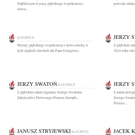
Najbliższym wyrazy głębokiego współczucia i
powodu odejści
słowa...
JERZY 
KATOWICE
Wyrazy głębokiego współczucia i słowa otuchy w
Z głębokim żal
tych ciężkich chwilach dla Pana Grzegorza...
2024 roku odsz
JERZY SWATOŃ
JERZY 
KATOWICE
Z głębokim żalem żegnamy Jerzego Swatonia
Z żalem przyj
Założyciela i Pierwszego Prezesa Zarządu...
Jerzego Swaton
Prezesa...
JANUSZ STRYJEWSKI
JACEK 
KATOWICE