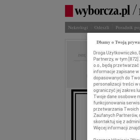
Nekrologi
Odeszli
Poradnik p
Dbamy o Twoją prywa
Droga Użytkowniczko, Dr
IMIĘ I NAZWISKO:
Partnerzy, w tym [
872
]
o.o., będą przetwarzać 
Katowice
REGION:
informacje zapisane w
21.08.2024
DATA EMISJI:
dopasowanych do Twoich
personalizacji treści 
ograniczyć jej zakres
Twoje dane osobowe mo
funkcjonowania serwisó
przetwarzania Twoich da
Wyr
Zaufanych Partnerów, 
skontaktuj się z admin
Więcej informacji znaj