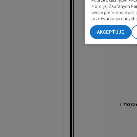
Poprzez kliknięcie "Ak
z o. o. jej Zaufanych 
swoje preferencje dot.
przetwarzania danych 
„Ustawienia zaawansow
AKCEPTUJĘ
My, nasi Zaufani Part
dokładnych danych geol
Przechowywanie informa
treści, badnie odbiorcó
i nas