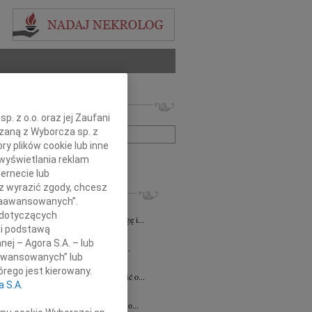
 nekrologów i wspomnień
. z o.o. oraz jej Zaufani
zwisko lub numer ogłoszenia:
ązaną z Wyborcza sp. z
ry plików cookie lub inne
+ szukanie zaawansowane
wyświetlania reklam
ernecie lub
sz wyrazić zgody, chcesz
KROLOGI
 Zaawansowanych”.
8.2026
Katowice
 dotyczących
lkim smutkiem żegnamy naszego Kolegę i...
li podstawą
8.2026
Katowice
nej – Agora S.A. – lub
ej Koleżance Sabinie Kacan składamy...
aawansowanych” lub
n Kurek
24.07.2026
Katowice
rego jest kierowany.
bokim smutkiem przyjęliśmy wiadomość o...
a S.A.
sz Zając
15.07.2026
Katowice
bokim smutkiem przyjąłem wiadomość o...