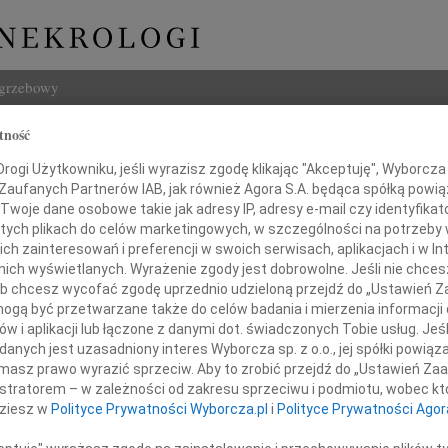
ogrzebowy
tność
Szukaj
ogi Użytkowniku, jeśli wyrazisz zgodę klikając "Akceptuję", Wyborcza sp
Imię i na
 Zaufanych Partnerów IAB, jak również Agora S.A. będąca spółką powi
Twoje dane osobowe takie jak adresy IP, adresy e-mail czy identyfikato
 tych plikach do celów marketingowych, w szczególności na potrzeby 
 zainteresowań i preferencji w swoich serwisach, aplikacjach i w Int
w nich wyświetlanych. Wyrażenie zgody jest dobrowolne. Jeśli nie chce
INNE NE
 lub chcesz wycofać zgodę uprzednio udzieloną przejdź do „Ustawień
07.0
gą być przetwarzane także do celów badania i mierzenia informacji
Z wie
w i aplikacji lub łączone z danymi dot. świadczonych Tobie usług. Jeś
06.0
nych jest uzasadniony interes Wyborcza sp. z o.o., jej spółki powiąza
azy głębokiego współczucia
Drogi
masz prawo wyrazić sprzeciw. Aby to zrobić przejdź do „Ustawień Z
Marci
z powodu śmierci
istratorem – w zależności od zakresu sprzeciwu i podmiotu, wobec któ
Z głę
dziesz w
Polityce Prywatności Wyborcza.pl
i
Polityce Prywatności Agor
Tadeu
Z głę