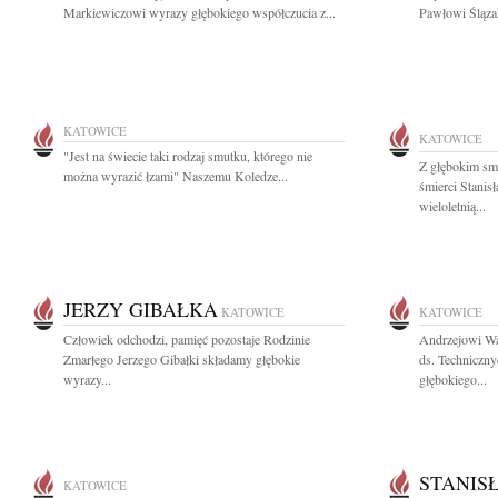
Markiewiczowi wyrazy głębokiego współczucia z...
Pawłowi Śląza
KATOWICE
KATOWICE
"Jest na świecie taki rodzaj smutku, którego nie
Z głębokim sm
można wyrazić łzami" Naszemu Koledze...
śmierci Stani
wieloletnią...
JERZY GIBAŁKA
KATOWICE
KATOWICE
Człowiek odchodzi, pamięć pozostaje Rodzinie
Andrzejowi Wa
Zmarłego Jerzego Gibałki składamy głębokie
ds. Techniczny
wyrazy...
głębokiego...
STANIS
KATOWICE