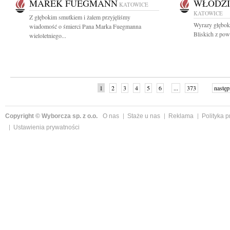
MAREK FUEGMANN
WŁODZI
KATOWICE
KATOWICE
Z głębokim smutkiem i żalem przyjęliśmy
Wyrazy głęboki
wiadomość o śmierci Pana Marka Fuegmanna
Bliskich z pow
wieloletniego...
1
2
3
4
5
6
...
373
następ
Copyright © Wyborcza sp. z o.o.
O nas
Staże u nas
Reklama
Polityka 
Ustawienia prywatności