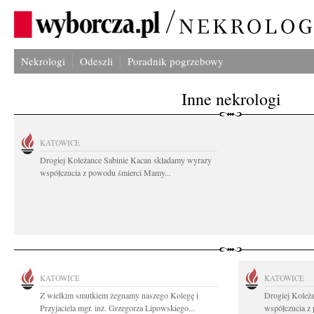
Nekrologi
Odeszli
Poradnik pogrzebowy
Inne nekrologi
KATOWICE
Drogiej Koleżance Sabinie Kacan składamy wyrazy
współczucia z powodu śmierci Mamy...
KATOWICE
KATOWICE
Z wielkim smutkiem żegnamy naszego Kolegę i
Drogiej Koleż
Przyjaciela mgr. inż. Grzegorza Lipowskiego...
współczucia z