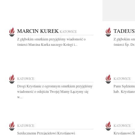
MARCIN KUREK
TADEUS
KATOWICE
Z głębokim smutkiem przyjęliśmy wiadomość o
Z głębokim sm
śmierci Marcina Kurka naszego Kolegi i...
śmierci Śp. Dr
KATOWICE
KATOWICE
Drogi Krystianie z ogromnym smutkiem przyjęliśmy
Panu Sędziemu
wiadomość o odejściu Twojej Mamy Łączymy się
hab. Krystiano
w...
KATOWICE
KATOWICE
Serdecznemu Przyjacielowi Krystianowi
Krystianowi Ś