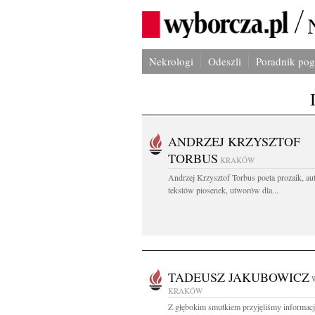
Nekrologi
Odeszli
Poradnik po
ANDRZEJ KRZYSZTOF
TORBUS
KRAKÓW
Andrzej Krzysztof Torbus poeta prozaik, au
tekstów piosenek, utworów dla...
TADEUSZ JAKUBOWICZ
KRAKÓW
Z głębokim smutkiem przyjęliśmy informacj