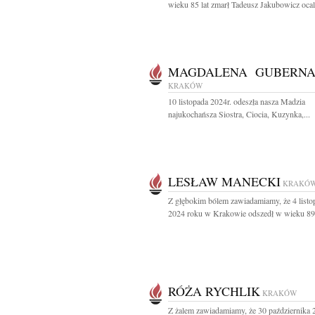
wieku 85 lat zmarł Tadeusz Jakubowicz ocala
MAGDALENA GUBERNA
KRAKÓW
10 listopada 2024r. odeszła nasza Madzia
najukochańsza Siostra, Ciocia, Kuzynka,...
LESŁAW MANECKI
KRAKÓ
Z głębokim bólem zawiadamiamy, że 4 listo
2024 roku w Krakowie odszedł w wieku 89 l
RÓŻA RYCHLIK
KRAKÓW
Z żalem zawiadamiamy, że 30 października 