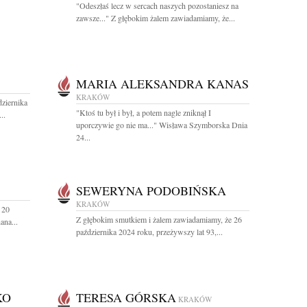
"Odeszłaś lecz w sercach naszych pozostaniesz na
zawsze..." Z głębokim żalem zawiadamiamy, że...
MARIA ALEKSANDRA KANAS
KRAKÓW
ziernika
"Ktoś tu był i był, a potem nagle zniknął I
..
uporczywie go nie ma..." Wisława Szymborska Dnia
24...
SEWERYNA PODOBIŃSKA
KRAKÓW
 20
Z głębokim smutkiem i żalem zawiadamiamy, że 26
ana...
października 2024 roku, przeżywszy lat 93,...
KO
TERESA GÓRSKA
KRAKÓW