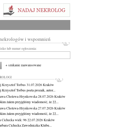
 nekrologów i wspomnień
wisko lub numer ogłoszenia:
+ szukanie zaawansowane
KROLOGI
j Krzysztof Torbus
31.07.2026
Kraków
 Krzysztof Torbus poeta prozaik, autor...
ława Cholewa-Hrynkowska
28.07.2026
Kraków
okim żalem przyjęliśmy wiadomość, że 22...
ława Cholewa-Hrynkowska
27.07.2026
Kraków
okim żalem przyjęliśmy wiadomość, że 22...
a Cichecka
wiek: 96
22.07.2026
Kraków
rbara Cichecka Zawodniczka Klubu...