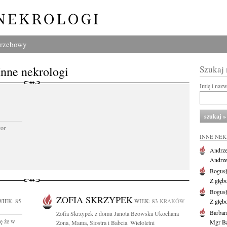
grzebowy
Inne nekrologi
Szukaj
Imię i naz
tor
INNE NE
Andrze
Andrzej
Bogus
Z głęb
Bogus
ZOFIA SKRZYPEK
WIEK: 85
WIEK: 83
KRAKÓW
Z głęb
Barbar
Zofia Skrzypek z domu Janota Bzowska Ukochana
ę że w
Mgr Ba
Żona, Mama, Siostra i Babcia. Wieloletni