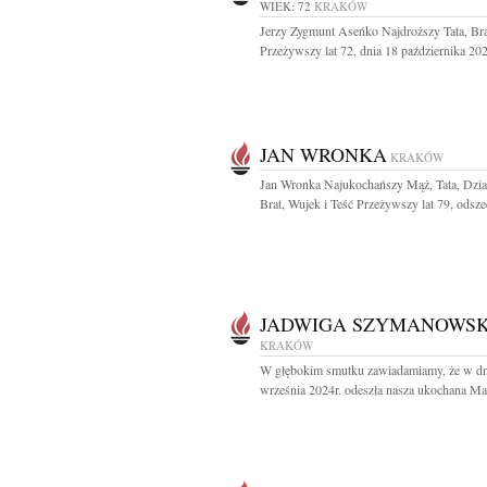
WIEK: 72
KRAKÓW
Jerzy Zygmunt Aseńko Najdroższy Tata, Bra
Przeżywszy lat 72, dnia 18 października 202
JAN WRONKA
KRAKÓW
Jan Wronka Najukochańszy Mąż, Tata, Dzia
Brat, Wujek i Teść Przeżywszy lat 79, odszed
JADWIGA SZYMANOWS
KRAKÓW
W głębokim smutku zawiadamiamy, że w dn
września 2024r. odeszła nasza ukochana Mam