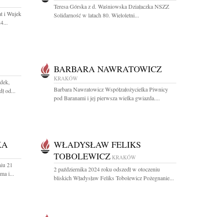
Teresa Górska z d. Waśniowska Działaczka NSZZ
t i Wujek
Solidarność w latach 80. Wieloletni...
4...
BARBARA NAWRATOWICZ
KRAKÓW
dek,
Barbara Nawratowicz Współzałożycielka Piwnicy
ł od...
pod Baranami i jej pierwsza wielka gwiazda....
KA
WŁADYSŁAW FELIKS
TOBOLEWICZ
KRAKÓW
iu 21
2 października 2024 roku odszedł w otoczeniu
a i...
bliskich Władysław Feliks Tobolewicz Pożegnanie...