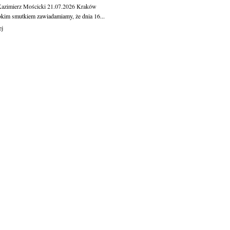
Kazimierz Mościcki
21.07.2026
Kraków
okim smutkiem zawiadamiamy, że dnia 16...
ej