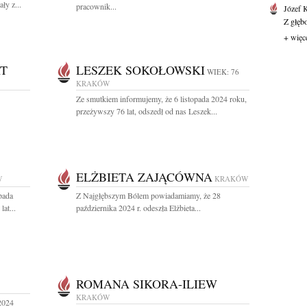
ły z...
pracownik...
Józef 
Z głęb
+ więc
T
LESZEK SOKOŁOWSKI
WIEK: 76
KRAKÓW
Ze smutkiem informujemy, że 6 listopada 2024 roku,
przeżywszy 76 lat, odszedł od nas Leszek...
ELŻBIETA ZAJĄCÓWNA
W
KRAKÓW
pada
Z Najgłębszym Bólem powiadamiamy, że 28
at...
października 2024 r. odeszła Elżbieta...
ROMANA SIKORA-ILIEW
KRAKÓW
2024