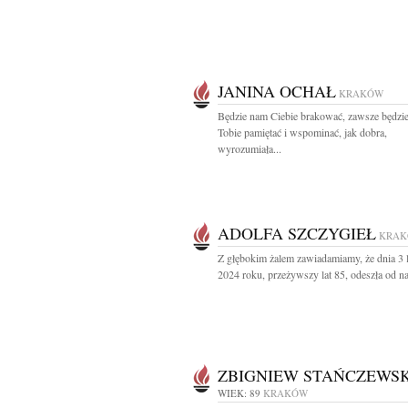
JANINA OCHAŁ
KRAKÓW
Będzie nam Ciebie brakować, zawsze będzi
Tobie pamiętać i wspominać, jak dobra,
wyrozumiała...
ADOLFA SZCZYGIEŁ
KRA
Z głębokim żalem zawiadamiamy, że dnia 3 
2024 roku, przeżywszy lat 85, odeszła od na
ZBIGNIEW STAŃCZEWSK
WIEK: 89
KRAKÓW