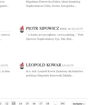
rwca
Magdalena Piotrowska Doktor, lekarz hematolog
igniew...
Najukochańsza Córka, Siostra, Szwagierka,...
PIOTR SIPOWICZ
WIEK: 66
KRAKÓW
5 czerwca
" A koniec jest początkiem, i nową nadzieją..." Piotr
..
Sipowicz Najukochańszy Syn, Tata, Brat,...
LEOPOLD KOWAR
RAKÓW
KRAKÓW
, że dnia
dr n. tech. Leopold Kowar Zasłużony dla hutnictwa
polskiego Długoletni Kierownik Zakładu...
1
12
13
14
15
16
17
18
...
191
następne »