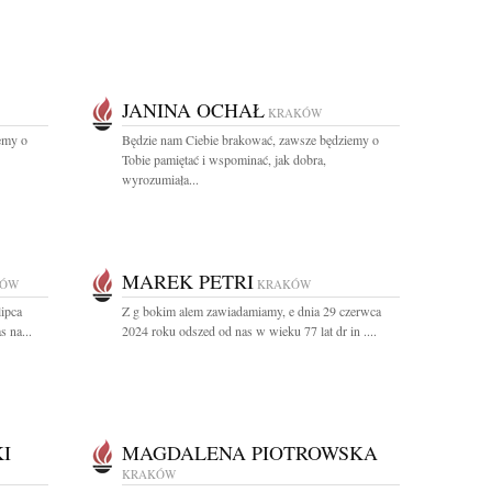
JANINA OCHAŁ
KRAKÓW
emy o
Będzie nam Ciebie brakować, zawsze będziemy o
Tobie pamiętać i wspominać, jak dobra,
wyrozumiała...
MAREK PETRI
KÓW
KRAKÓW
lipca
Z g bokim alem zawiadamiamy, e dnia 29 czerwca
s na...
2024 roku odszed od nas w wieku 77 lat dr in ....
I
MAGDALENA PIOTROWSKA
KRAKÓW