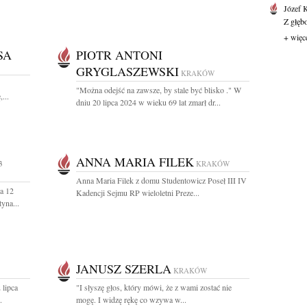
Józef 
Z głęb
+ więc
SA
PIOTR ANTONI
GRYGLASZEWSKI
KRAKÓW
"Można odejść na zawsze, by stale być blisko ." W
...
dniu 20 lipca 2024 w wieku 69 lat zmarł dr...
ANNA MARIA FILEK
3
KRAKÓW
Anna Maria Filek z domu Studentowicz Poseł III IV
a 12
Kadencji Sejmu RP wieloletni Preze...
yna...
JANUSZ SZERLA
KRAKÓW
 lipca
"I słyszę głos, który mówi, że z wami zostać nie
.
mogę. I widzę rękę co wzywa w...