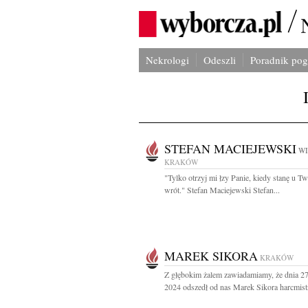
Nekrologi
Odeszli
Poradnik po
STEFAN MACIEJEWSKI
WI
KRAKÓW
"Tylko otrzyj mi łzy Panie, kiedy stanę u T
wrót." Stefan Maciejewski Stefan...
MAREK SIKORA
KRAKÓW
Z głębokim żalem zawiadamiamy, że dnia 27
2024 odszedł od nas Marek Sikora harcmistr