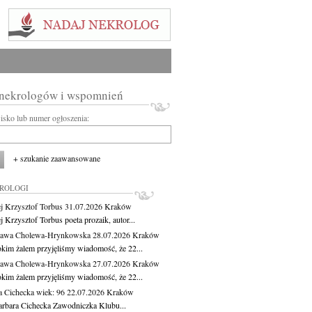
 nekrologów i wspomnień
wisko lub numer ogłoszenia:
+ szukanie zaawansowane
KROLOGI
j Krzysztof Torbus
31.07.2026
Kraków
 Krzysztof Torbus poeta prozaik, autor...
ława Cholewa-Hrynkowska
28.07.2026
Kraków
okim żalem przyjęliśmy wiadomość, że 22...
ława Cholewa-Hrynkowska
27.07.2026
Kraków
okim żalem przyjęliśmy wiadomość, że 22...
a Cichecka
wiek: 96
22.07.2026
Kraków
rbara Cichecka Zawodniczka Klubu...