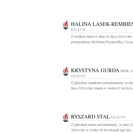
HALINA LASEK-REMBIE
KRAKÓW
Z wielkim żalem w dniu 26 lipca 2024 roku
pożegnaliśmy ukochaną Przyjaciółkę, Ciocię,
KRYSTYNA GURDA
WIEK: 8
KRAKÓW
Z głębokim smutkiem zawiadamiamy, że dni
lipca 2024 roku zmarła w wieku 83 lat Kryst
RYSZARD STAL
KRAKÓW
Z głębokim żalem zawiadamiamy, że dnia 12
2024 roku w wieku 90 lat odszedł mgr inż...