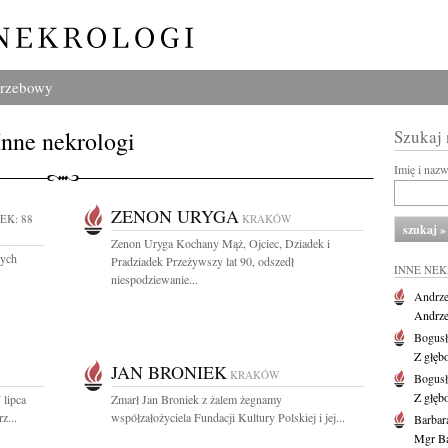
grzebowy
Inne nekrologi
Szukaj
Imię i naz
ZENON URYGA
EK: 88
KRAKÓW
Zenon Uryga Kochany Mąż, Ojciec, Dziadek i
wych
Pradziadek Przeżywszy lat 90, odszedł
INNE NE
niespodziewanie...
Andrze
Andrzej
Bogus
Z głęb
JAN BRONIEK
KRAKÓW
Bogus
Z głęb
 lipca
Zmarł Jan Broniek z żalem żegnamy
z...
współzałożyciela Fundacji Kultury Polskiej i jej...
Barbar
Mgr Ba