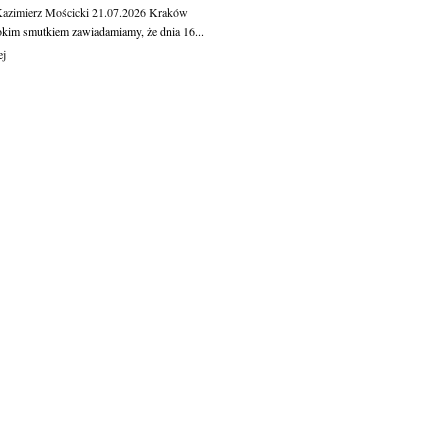
Kazimierz Mościcki
21.07.2026
Kraków
okim smutkiem zawiadamiamy, że dnia 16...
ej