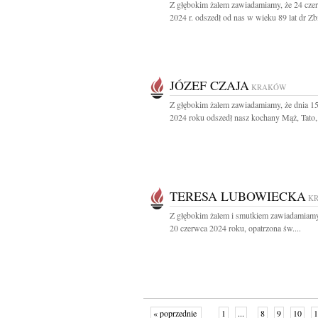
Z głębokim żalem zawiadamiamy, że 24 cze
2024 r. odszedł od nas w wieku 89 lat dr Zb
JÓZEF CZAJA
KRAKÓW
Z głębokim żalem zawiadamiamy, że dnia 1
2024 roku odszedł nasz kochany Mąż, Tato,.
TERESA LUBOWIECKA
K
Z głębokim żalem i smutkiem zawiadamiamy
20 czerwca 2024 roku, opatrzona św....
« poprzednie
1
...
8
9
10
1