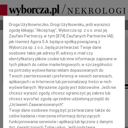
Dbamy o Twoją prywatność
Nekrologi
Odeszli
Poradnik pogrzebowy
Droga Użytkowniczko, Drogi Użytkowniku, jeśli wyrazisz
zgodę klikając "Akceptuję", Wyborcza sp. z o.o. oraz jej
Zaufani Partnerzy, w tym [
874
] Zaufanych Partnerów IAB,
jak również Agora S.A. będąca spółką powiązaną z
Waldemar Niewalda
Wyborcza sp. z o.o., będą przetwarzać Twoje dane
IMIĘ I NAZWISKO:
osobowe takie jak adresy IP, adresy e-mail czy
identyfikatory plików cookie lub inne informacje zapisane w
Katowice, Kraków
REGION:
tych plikach do celów marketingowych, w szczególności
na potrzeby wyświetlania reklam dopasowanych do
08.01.2025
DATA EMISJI:
Twoich zainteresowań i preferencji w swoich serwisach,
aplikacjach i w Internecie lub personalizacji treści w nich
wyświetlanych. Wyrażenie zgody jest dobrowolne. Jeśli nie
chcesz wyrazić zgody, chcesz ograniczyć jej zakres lub
chcesz wycofać zgodę uprzednio udzieloną przejdź do
Z wielkim smutkiem zawiadamiamy,
„Ustawień Zaawansowanych”.
Twoje dane osobowe mogą być przetwarzane także do
że 30 grudnia 2024 roku zmarł
celów badania i mierzenia informacji dotyczących
funkcjonowania serwisów i aplikacji lub łączone z danymi
dot. świadczonych Tobie usług. Jeśli podstawą
wybitny badacz i projektant zabytków architektur