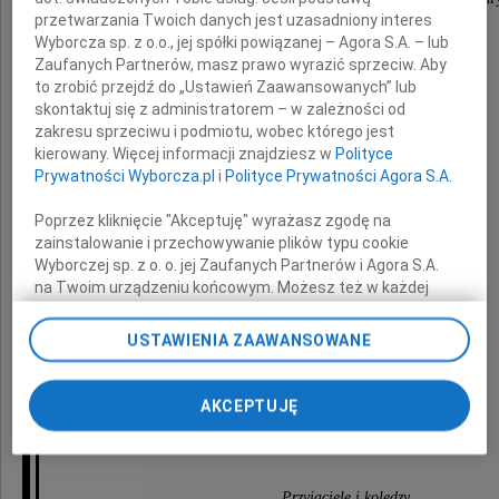
przetwarzania Twoich danych jest uzasadniony interes
nasz nauczyciel, długoletni współpracownik,
Wyborcza sp. z o.o., jej spółki powiązanej – Agora S.A. – lub
serdeczny przyjaciel i mentor
Zaufanych Partnerów, masz prawo wyrazić sprzeciw. Aby
to zrobić przejdź do „Ustawień Zaawansowanych” lub
skontaktuj się z administratorem – w zależności od
zakresu sprzeciwu i podmiotu, wobec którego jest
kierowany. Więcej informacji znajdziesz w
Polityce
Prywatności Wyborcza.pl
i
Polityce Prywatności Agora S.A.
Poprzez kliknięcie "Akceptuję" wyrażasz zgodę na
dr inż. arch.
zainstalowanie i przechowywanie plików typu cookie
Wyborczej sp. z o. o. jej Zaufanych Partnerów i Agora S.A.
Waldemar Niewalda
na Twoim urządzeniu końcowym. Możesz też w każdej
chwili zmienić swoje preferencje dot. plików cookie,
ponownie wywołując narzędzie do zarządzania Twoimi
USTAWIENIA ZAAWANSOWANE
preferencjami dot. przetwarzania danych poprzez
Msza św. i pogrzeb odbędą się w dniu
odnośnik „Ustawienia prywatności” w stopce serwisu i
10 stycznia 2025 roku o godzinie 10.20
przechodząc do sekcji „Ustawienia zaawansowane”.
AKCEPTUJĘ
Zmiana ustawień plików cookie możliwa jest także za
na cmentarzu Rakowickim w Krakowie
pomocą ustawień przeglądarki.
My, nasi Zaufani Partnerzy i Agora S.A. możemy
Przyjaciele i koledzy