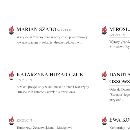
MARIAN SZABO
MIROSŁ
SZCZECIN
SZCZECIN
Wszystkim Obecnym na uroczystości pogrzebowej i
Wyrazy głęboki
towarzyszącym w ostatniej drodze sędziego w...
Mirosława Wyż
KATARZYNA HUZAR-CZUB
DANUTA
SZCZECIN
OSSOW
Z żalem przyjęliśmy wiadomość o śmierci Katarzyny
Odeszła Danut
Huzar-Czub autorce książek dla dzieci oraz...
"Sarenka" lege
przykład...
EWA K
SZCZECIN
Tomaszowi Żelazowskiemu i Maciejowi
Komornicy, As