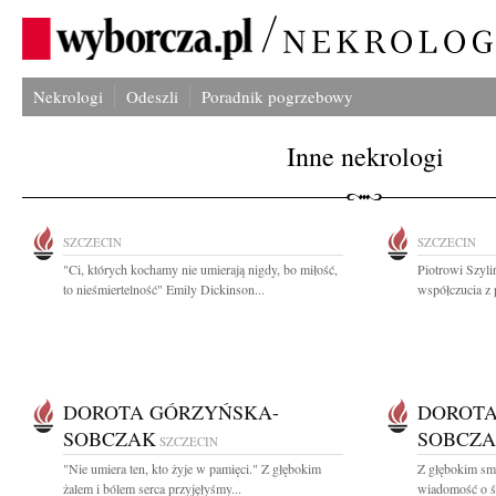
Nekrologi
Odeszli
Poradnik pogrzebowy
Inne nekrologi
SZCZECIN
SZCZECIN
"Ci, których kochamy nie umierają nigdy, bo miłość,
Piotrowi Szyl
to nieśmiertelność" Emily Dickinson...
współczucia z 
DOROTA GÓRZYŃSKA-
DOROTA
SOBCZAK
SOBCZ
SZCZECIN
"Nie umiera ten, kto żyje w pamięci." Z głębokim
Z głębokim smu
żalem i bólem serca przyjęłyśmy...
wiadomość o ś