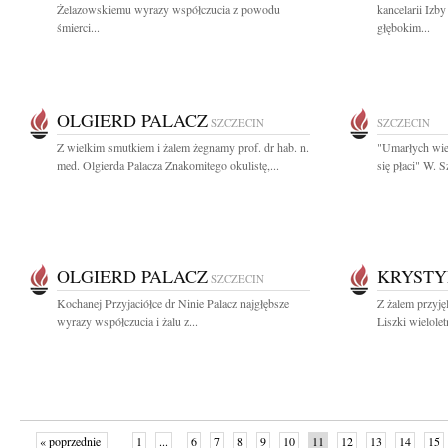
Żelazowskiemu wyrazy współczucia z powodu
kancelarii Izb
śmierci...
głębokim...
OLGIERD PALACZ
SZCZECIN
SZCZECIN
Z wielkim smutkiem i żalem żegnamy prof. dr hab. n.
"Umarłych wie
med. Olgierda Palacza Znakomitego okulistę,...
się płaci" W. 
OLGIERD PALACZ
KRYSTY
SZCZECIN
Kochanej Przyjaciółce dr Ninie Palacz najgłębsze
Z żalem przyj
wyrazy współczucia i żalu z...
Liszki wielolet
« poprzednie
1
...
6
7
8
9
10
11
12
13
14
15