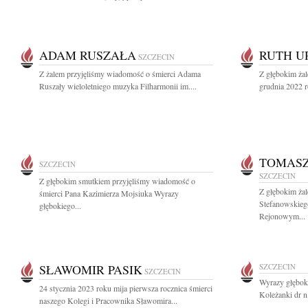
ADAM RUSZAŁA
RUTH U
SZCZECIN
Z żalem przyjęliśmy wiadomość o śmierci Adama
Z głębokim ża
Ruszały wieloletniego muzyka Filharmonii im....
grudnia 2022 r
TOMASZ
SZCZECIN
SZCZECIN
Z głębokim smutkiem przyjęliśmy wiadomość o
Z głębokim ża
śmierci Pana Kazimierza Mojsiuka Wyrazy
Stefanowskieg
głębokiego...
Rejonowym...
SŁAWOMIR PASIK
SZCZECIN
SZCZECIN
Wyrazy głęboki
24 stycznia 2023 roku mija pierwsza rocznica śmierci
Koleżanki dr n.
naszego Kolegi i Pracownika Sławomira...