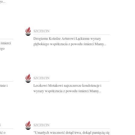
o...
SZCZECIN
Drogiemu Koledze Arturowi Łąckiemu wyrazy
 śmierci
głębokiego współczucia z powodu śmierci Mamy...
ego
SZCZECIN
nie i
Leszkowi Motakowi najszczersze kondolencje i
wyrazy współczucia z powodu śmierci Mamy...
N
SZCZECIN
ść o
"Umarłych wieczność dotąd trwa, dokąd pamięcią się