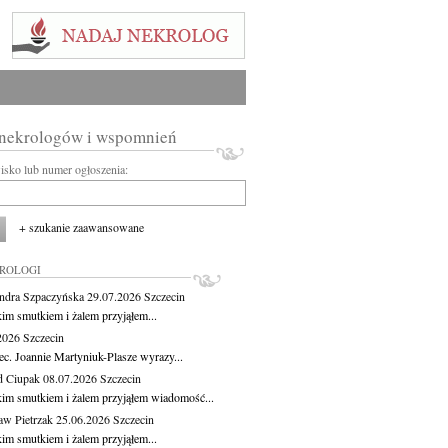
 nekrologów i wspomnień
wisko lub numer ogłoszenia:
+ szukanie zaawansowane
KROLOGI
ndra Szpaczyńska
29.07.2026
Szczecin
kim smutkiem i żalem przyjąłem...
.2026
Szczecin
ec. Joannie Martyniuk-Plasze wyrazy...
d Ciupak
08.07.2026
Szczecin
kim smutkiem i żalem przyjąłem wiadomość...
aw Pietrzak
25.06.2026
Szczecin
kim smutkiem i żalem przyjąłem...