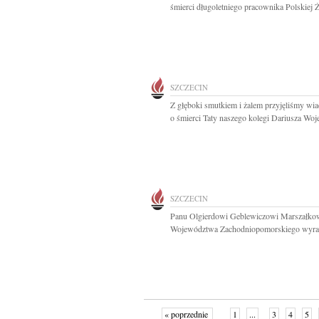
śmierci długoletniego pracownika Polskiej Ż
SZCZECIN
Z głęboki smutkiem i żalem przyjęliśmy w
o śmierci Taty naszego kolegi Dariusza Woj
SZCZECIN
Panu Olgierdowi Geblewiczowi Marszałko
Województwa Zachodniopomorskiego wyraz
« poprzednie
1
...
3
4
5