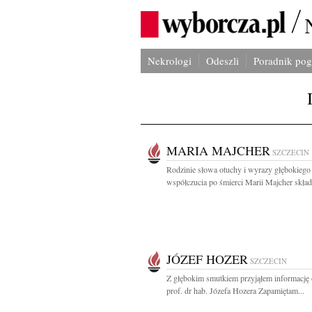
Nekrologi
Odeszli
Poradnik po
MARIA MAJCHER
SZCZECIN
Rodzinie słowa otuchy i wyrazy głębokiego
współczucia po śmierci Marii Majcher składa
JÓZEF HOZER
SZCZECIN
Z głębokim smutkiem przyjąłem informację 
prof. dr hab. Józefa Hozera Zapamiętam...