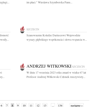
eglugi...
im płaci." Wiesława Szymborska Panu...
SZCZECIN
iadomość
Szanownemu Koledze Dariuszowi Wojewodzie
ewody...
wyrazy głębokiego współczucia i słowa wsparcia w...
ANDRZEJ WITKOWSKI
SZCZECIN
wi
W dniu 17 września 2023 roku zmarł w wieku 67 lat
y...
Profesor Andrzej Witkowski Członek rzeczywisty...
6
7
8
9
10
11
12
13
...
134
następne »