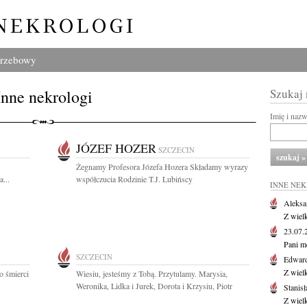
grzebowy
Inne nekrologi
Szukaj
Imię i naz
JÓZEF HOZER
SZCZECIN
Żegnamy Profesora Józefa Hozera Składamy wyrazy
...
współczucia Rodzinie T.J. Lubińscy
INNE NE
Aleksa
Z wiel
23.07
Pani m
SZCZECIN
Edwar
Z wiel
o śmierci
Wiesiu, jesteśmy z Tobą. Przytulamy. Marysia,
Weronika, Lidka i Jurek, Dorota i Krzysiu, Piotr
Stanisł
Z wiel