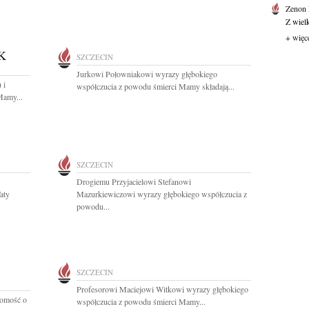
Zenon
Z wiel
+ więc
K
SZCZECIN
Jurkowi Połowniakowi wyrazy głębokiego
 i
współczucia z powodu śmierci Mamy składają...
Mamy...
SZCZECIN
Drogiemu Przyjacielowi Stefanowi
aty
Mazurkiewiczowi wyrazy głębokiego współczucia z
powodu...
SZCZECIN
Profesorowi Maciejowi Witkowi wyrazy głębokiego
domość o
współczucia z powodu śmierci Mamy...