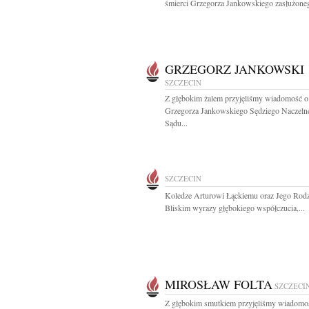
śmierci Grzegorza Jankowskiego zasłużoneg
GRZEGORZ JANKOWSKI
SZCZECIN
Z głębokim żalem przyjęliśmy wiadomość o
Grzegorza Jankowskiego Sędziego Naczeln
Sądu...
SZCZECIN
Koledze Arturowi Łąckiemu oraz Jego Rodzi
Bliskim wyrazy głębokiego współczucia,...
MIROSŁAW FOLTA
SZCZECI
Z głębokim smutkiem przyjęliśmy wiadomo