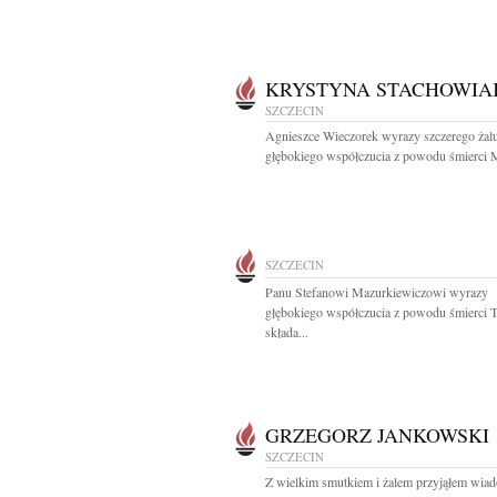
KRYSTYNA STACHOWIA
SZCZECIN
Agnieszce Wieczorek wyrazy szczerego żalu
głębokiego współczucia z powodu śmierci 
SZCZECIN
Panu Stefanowi Mazurkiewiczowi wyrazy
głębokiego współczucia z powodu śmierci T
składa...
GRZEGORZ JANKOWSKI
SZCZECIN
Z wielkim smutkiem i żalem przyjąłem wia