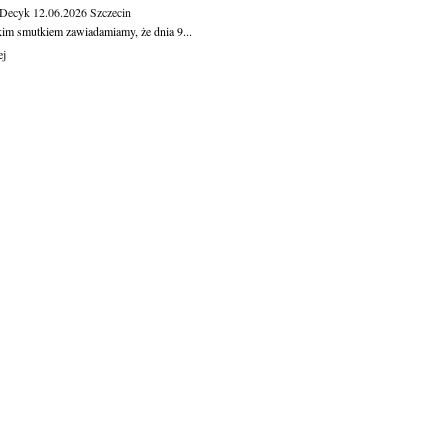
 Decyk
12.06.2026
Szczecin
kim smutkiem zawiadamiamy, że dnia 9...
ej