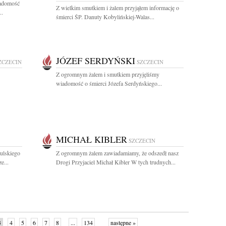
iadomość
Z wielkim smutkiem i żalem przyjąłem informację o
..
śmierci ŚP. Danuty Kobylińskiej-Walas...
JÓZEF SERDYŃSKI
ZCZECIN
SZCZECIN
Z ogromnym żalem i smutkiem przyjęliśmy
wiadomość o śmierci Józefa Serdyńskiego...
MICHAŁ KIBLER
SZCZECIN
ulskiego
Z ogromnym żalem zawiadamiamy, że odszedł nasz
e...
Drogi Przyjaciel Michał Kibler W tych trudnych...
3
4
5
6
7
8
...
134
następne »