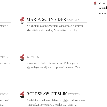
Zenon
Z wiel
+ więc
MARIA SCHNEIDER
SZCZECIN
rmację o
Z głębokim żalem przyjąłem wiadomość o śmierci
..
Marii Schneider Radnej Miasta Szczecin. Jej...
CZECIN
SZCZECIN
 śmierci
Naszemu Koledze Sławomirowi Mila wyrazy
głębokiego współczucia z powodu śmierci Taty...
BOLESŁAW CIEŚLIK
ZECIN
SZCZECIN
ci prof.
Z wielkim smutkiem i żalem przyjąłem informację o
...
śmierci kpt. Bolesława Cieślika ps. "Olek"...