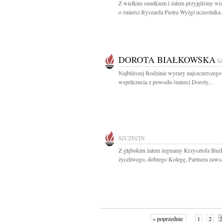
Z wielkim smutkiem i żalem przyjęliśmy w
o śmierci Ryszarda Piotra Wyżgi uczestnika.
DOROTA BIAŁKOWSKA
S
Najbliższej Rodzinie wyrazy najszczerszego
współczucia z powodu śmierci Doroty...
SZCZECIN
Z głębokim żalem żegnamy Krzysztofa Bied
życzliwego, dobrego Kolegę, Partnera zawsz
« poprzednie
1
2