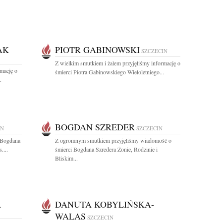
AK
PIOTR GABINOWSKI
SZCZECIN
Z wielkim smutkiem i żalem przyjęliśmy informację o
rmację o
śmierci Piotra Gabinowskiego Wieloletniego...
.
BOGDAN SZREDER
IN
SZCZECIN
 Bogdana
Z ogromnym smutkiem przyjęliśmy wiadomość o
....
śmierci Bogdana Szredera Żonie, Rodzinie i
Bliskim...
A
DANUTA KOBYLIŃSKA-
WALAS
SZCZECIN