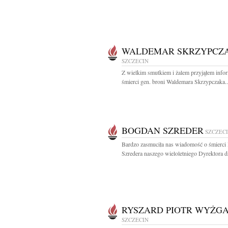
WALDEMAR SKRZYPCZ
SZCZECIN
Z wielkim smutkiem i żalem przyjąłem info
śmierci gen. broni Waldemara Skrzypczaka..
BOGDAN SZREDER
SZCZEC
Bardzo zasmuciła nas wiadomość o śmierci
Szredera naszego wieloletniego Dyrektora ds
RYSZARD PIOTR WYŻG
SZCZECIN