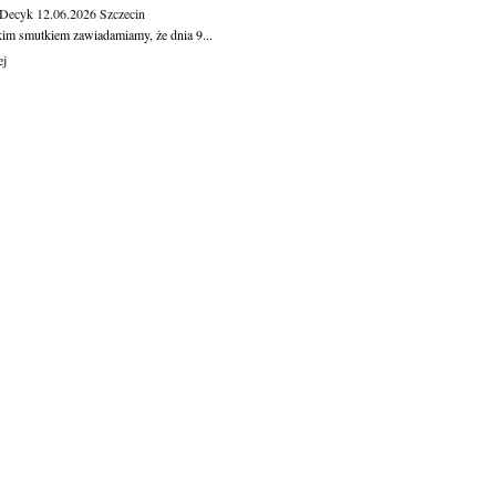
 Decyk
12.06.2026
Szczecin
kim smutkiem zawiadamiamy, że dnia 9...
ej