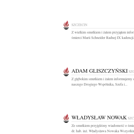
SZCZECIN
Z wielkim smutkiem i żalem przyjąłem info
śmierci Marii Schneider Radnej IX kadencji.
ADAM GLISZCZYŃSKI
SZ
Z głębokim smutkiem i żalem informujemy o
naszego Drogiego Wspólnika, Szefa i...
WŁADYSŁAW NOWAK
SZC
Ze smutkiem przyjęliśmy wiadomość o śmier
dr. hab. inż. Władysława Nowaka Wszystkim