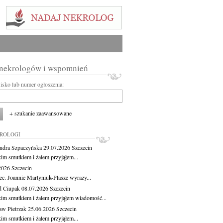
 nekrologów i wspomnień
wisko lub numer ogłoszenia:
+ szukanie zaawansowane
KROLOGI
ndra Szpaczyńska
29.07.2026
Szczecin
kim smutkiem i żalem przyjąłem...
.2026
Szczecin
ec. Joannie Martyniuk-Plasze wyrazy...
d Ciupak
08.07.2026
Szczecin
kim smutkiem i żalem przyjąłem wiadomość...
aw Pietrzak
25.06.2026
Szczecin
kim smutkiem i żalem przyjąłem...