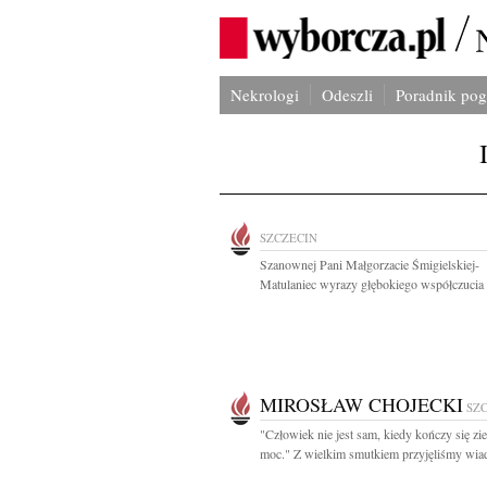
Nekrologi
Odeszli
Poradnik po
SZCZECIN
Szanownej Pani Małgorzacie Śmigielskiej-
Matulaniec wyrazy głębokiego współczucia i
MIROSŁAW CHOJECKI
SZ
"Człowiek nie jest sam, kiedy kończy się z
moc." Z wielkim smutkiem przyjęliśmy wia