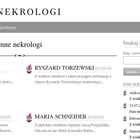
grzebowy
Inne nekrologi
Szukaj
Imię i naz
RYSZARD TORZEWSKI
SZCZECIN
Z wielkim smutkiem i żalem przyjąłem informację o
 słowa...
śmierci Ryszarda Torzewskiego zasłużonego...
INNE NE
Aleksa
Z wiel
23.07
Pani m
MARIA SCHNEIDER
CZECIN
SZCZECIN
Edwar
Z wiel
iemska
Z głębokim smutkiem żegnamy naszą Przyjaciółkę
domość...
Odeszła od nas Maria Schneider Radna...
Stanisł
Z wiel