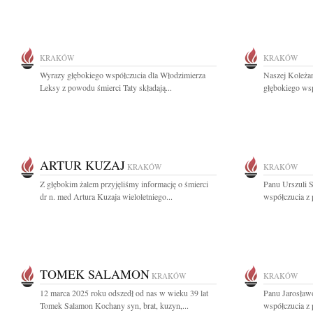
KRAKÓW
KRAKÓW
Wyrazy głębokiego współczucia dla Włodzimierza
Naszej Koleża
Leksy z powodu śmierci Taty składają...
głębokiego wsp
ARTUR KUZAJ
KRAKÓW
KRAKÓW
Z głębokim żalem przyjęliśmy informację o śmierci
Panu Urszuli 
dr n. med Artura Kuzaja wieloletniego...
współczucia z 
TOMEK SALAMON
KRAKÓW
KRAKÓW
12 marca 2025 roku odszedł od nas w wieku 39 lat
Panu Jarosław
Tomek Salamon Kochany syn, brat, kuzyn,...
współczucia z 