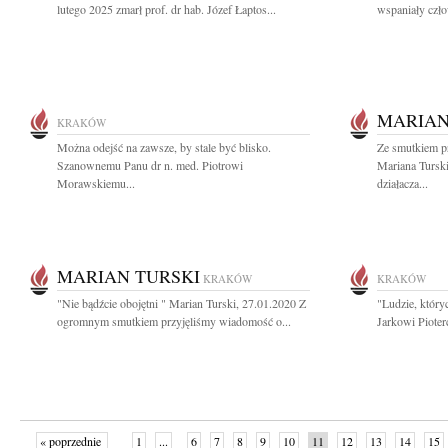
lutego 2025 zmarł prof. dr hab. Józef Łaptos...
wspaniały czło
MARIAN
KRAKÓW
Można odejść na zawsze, by stale być blisko.
Ze smutkiem p
Szanownemu Panu dr n. med. Piotrowi
Mariana Turski
Morawskiemu...
działacza...
MARIAN TURSKI
KRAKÓW
KRAKÓW
"Nie bądźcie obojętni " Marian Turski, 27.01.2020 Z
"Ludzie, który
ogromnym smutkiem przyjęliśmy wiadomość o...
Jarkowi Pioter
« poprzednie
1
...
6
7
8
9
10
11
12
13
14
15