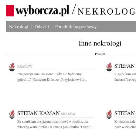
Nekrologi
Odeszli
Poradnik pogrzebowy
Inne nekrologi
STEFAN
KRAKÓW
"Są pożegnania, na które nigdy nie będziemy
Z głębokim sm
gotowi..." Naszemu Koledze i Przyjacielowi dr...
śmierci Naszeg
STEFAN KAMAN
STEFAN
KRAKÓW
Ze smutkiem przyjąłem wiadomość o odejściu na
Z wielkim żale
wieczną wartę Stefana Kamana pseudonim "Olsza"...
nasz wieloletni