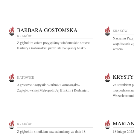
BARBARA GOSTOMSKA
KRAKÓW
KRAKÓW
Naszemu Przyj
Z głębokim żalem przyjęliśmy wiadomość o śmierci
współczucia z
Barbary Gostomskiej przez lata związanej blisko...
sercem...
KRYSTY
KATOWICE
Agnieszce Szołtysik Skarbnik Górnośląsko-
Ze smutkiem p
Zagłębiowskiej Metropolii Jej Bliskim i Rodzinie...
niespodziewan
Wszechstronnie
MARIAN
KRAKÓW
Z głębokim smutkiem zawiadamiamy, że dnia 18
18 lutego 2025