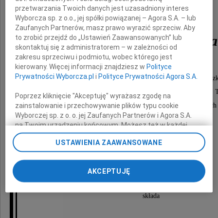
przetwarzania Twoich danych jest uzasadniony interes
Wyborcza sp. z o.o., jej spółki powiązanej – Agora S.A. – lub
Zaufanych Partnerów, masz prawo wyrazić sprzeciw. Aby
Władysława Ciastonia
to zrobić przejdź do „Ustawień Zaawansowanych” lub
skontaktuj się z administratorem – w zależności od
zakresu sprzeciwu i podmiotu, wobec którego jest
kierowany. Więcej informacji znajdziesz w
Polityce
Prywatności Wyborcza.pl
i
Polityce Prywatności Agora S.A.
Honorowego Wiceprezesa Zarządu Głównego Polskiego Związ
wieloletniego Wiceprezesa Zarządu Głównego PZM ds. T
Poprzez kliknięcie "Akceptuję" wyrażasz zgodę na
i Przewodniczącego Głównej Komisji Sportów Popularnych 
zainstalowanie i przechowywanie plików typu cookie
Wyborczej sp. z o. o. jej Zaufanych Partnerów i Agora S.A.
na Twoim urządzeniu końcowym. Możesz też w każdej
chwili zmienić swoje preferencje dot. plików cookie,
Wyrazy najgłębszego żalu i współczucia
USTAWIENIA ZAAWANSOWANE
ponownie wywołując narzędzie do zarządzania Twoimi
preferencjami dot. przetwarzania danych poprzez
odnośnik „Ustawienia prywatności” w stopce serwisu i
Rodzinie i Bliskim Zmarłego
AKCEPTUJĘ
przechodząc do sekcji „Ustawienia zaawansowane”.
Zmiana ustawień plików cookie możliwa jest także za
pomocą ustawień przeglądarki.
składa
My, nasi Zaufani Partnerzy i Agora S.A. możemy