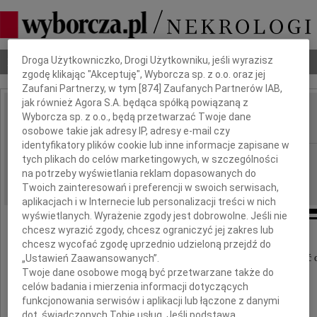
Dbamy o Twoją prywatność
Nekrologi
Odeszli
Poradnik pogrzebowy
Droga Użytkowniczko, Drogi Użytkowniku, jeśli wyrazisz
zgodę klikając "Akceptuję", Wyborcza sp. z o.o. oraz jej
Zaufani Partnerzy, w tym [
874
] Zaufanych Partnerów IAB,
jak również Agora S.A. będąca spółką powiązaną z
Władysław Ciastoń
Wyborcza sp. z o.o., będą przetwarzać Twoje dane
IMIĘ I NAZWISKO:
osobowe takie jak adresy IP, adresy e-mail czy
identyfikatory plików cookie lub inne informacje zapisane w
Kraków
REGION:
tych plikach do celów marketingowych, w szczególności
na potrzeby wyświetlania reklam dopasowanych do
28.05.2025
DATA EMISJI:
Twoich zainteresowań i preferencji w swoich serwisach,
aplikacjach i w Internecie lub personalizacji treści w nich
wyświetlanych. Wyrażenie zgody jest dobrowolne. Jeśli nie
chcesz wyrazić zgody, chcesz ograniczyć jej zakres lub
chcesz wycofać zgodę uprzednio udzieloną przejdź do
Z ogromnym żalem i smutkiem przyjęliśmy wiadomość o
„Ustawień Zaawansowanych”.
Twoje dane osobowe mogą być przetwarzane także do
celów badania i mierzenia informacji dotyczących
funkcjonowania serwisów i aplikacji lub łączone z danymi
dot. świadczonych Tobie usług. Jeśli podstawą