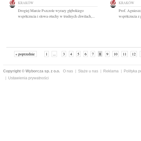
KRAKÓW
KRAKÓW
Drogiej Marcie Pszczole wyrazy głębokiego
Prof. Agnieszc
współczucia i słowa otuchy w trudnych chwilach,...
współczucia z 
« poprzednie
1
...
3
4
5
6
7
8
9
10
11
12
Copyright © Wyborcza sp. z o.o.
O nas
Staże u nas
Reklama
Polityka 
Ustawienia prywatności