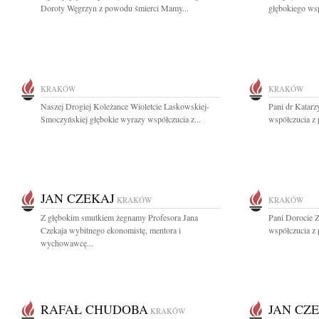
Doroty Węgrzyn z powodu śmierci Mamy...
głębokiego wsp
KRAKÓW
KRAKÓW
Naszej Drogiej Koleżance Wioletcie Laskowskiej-
Pani dr Katar
Smoczyńskiej głębokie wyrazy współczucia z...
współczucia z
JAN CZEKAJ
KRAKÓW
KRAKÓW
Z głębokim smutkiem żegnamy Profesora Jana
Pani Dorocie Z
Czekaja wybitnego ekonomistę, mentora i
współczucia z 
wychowawcę...
RAFAŁ CHUDOBA
JAN CZ
KRAKÓW