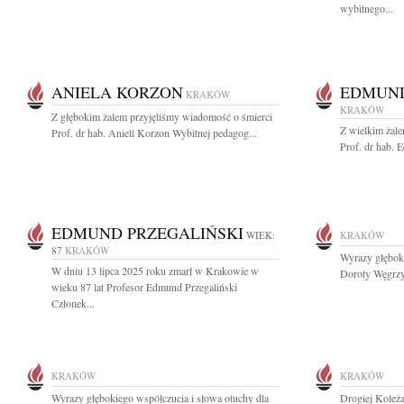
wybitnego...
ANIELA KORZON
EDMUND
KRAKÓW
KRAKÓW
Z głębokim żalem przyjęliśmy wiadomość o śmierci
Z wielkim żal
Prof. dr hab. Anieli Korzon Wybitnej pedagog...
Prof. dr hab. 
EDMUND PRZEGALIŃSKI
WIEK:
KRAKÓW
87
KRAKÓW
Wyrazy głęboki
W dniu 13 lipca 2025 roku zmarł w Krakowie w
Doroty Węgrzyn
wieku 87 lat Profesor Edmund Przegaliński
Członek...
KRAKÓW
KRAKÓW
Wyrazy głębokiego współczucia i słowa otuchy dla
Drogiej Koleża