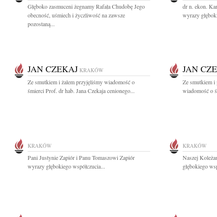
Głęboko zasmuceni żegnamy Rafała Chudobę Jego
dr n. ekon. Kar
obecność, uśmiech i życzliwość na zawsze
wyrazy głęboki
pozostaną...
JAN CZEKAJ
JAN CZ
KRAKÓW
Ze smutkiem i żalem przyjęliśmy wiadomość o
Ze smutkiem i 
śmierci Prof. dr hab. Jana Czekaja cenionego...
wiadomość o śm
KRAKÓW
KRAKÓW
Pani Justynie Zapiór i Panu Tomaszowi Zapiór
Naszej Koleża
wyrazy głębokiego współczucia...
głębokiego wsp