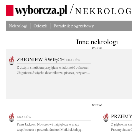
Nekrologi
Odeszli
Poradnik pogrzebowy
Inne nekrologi
ZBIGNIEW ŚWIĘCH
KRAKÓW
Z dużym smutkiem przyjąłem wiadomość o śmierci
Zbigniewa Święcha dziennikarza, pisarza, reżysera...
PRZEM
KRAKÓW
Panu Jackowi Nowakowi najgłębsze wyrazy
Z głębokim smu
współczucia z powodu śmierci Matki składają...
Przemysława G