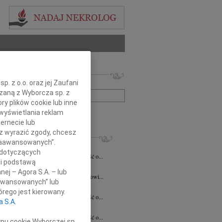
 nekrologów i wspomnień
. z o.o. oraz jej Zaufani
zwisko lub numer ogłoszenia:
ązaną z Wyborcza sp. z
ry plików cookie lub inne
wyświetlania reklam
+ szukanie zaawansowane
ernecie lub
sz wyrazić zgody, chcesz
KROLOGI
 Zaawansowanych”.
acławski
07.08.2026
Kielce
 dotyczących
bokim smutkiem przyjęliśmy wiadomość o...
li podstawą
a Szostakiewicz
20.07.2026
Kielce
nej – Agora S.A. – lub
emu Koledze Panu Notariuszowi Piotrowi...
aawansowanych” lub
5.2026
Kielce
rego jest kierowany.
bokim smutkiem przyjęliśmy wiadomość o...
a S.A.
n Pełka
15.04.2026
Kielce
bokim smutkiem przyjęliśmy wiadomość o...
ypu cookie Wyborczej sp.