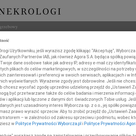
ogrzebowy
tność
Szukaj
ogi Użytkowniku, jeśli wyrazisz zgodę klikając "Akceptuję", Wyborcza sp
Imię i na
 Zaufanych Partnerów IAB, jak również Agora S.A. będąca spółką powi
Twoje dane osobowe takie jak adresy IP, adresy e-mail czy identyfikato
 tych plikach do celów marketingowych, w szczególności na potrzeby 
 zainteresowań i preferencji w swoich serwisach, aplikacjach i w Int
w nich wyświetlanych. Wyrażenie zgody jest dobrowolne. Jeśli nie chce
INNE NE
 lub chcesz wycofać zgodę uprzednio udzieloną przejdź do „Ustawień
Jan P
gą być przetwarzane także do celów badania i mierzenia informacji
Z głę
w i aplikacji lub łączone z danymi dot. świadczonych Tobie usług. Jeś
Bożen
nych jest uzasadniony interes Wyborcza sp. z o.o., jej spółki powiąza
y najszczerszego współczucia
Drogi
masz prawo wyrazić sprzeciw. Aby to zrobić przejdź do „Ustawień Z
20.0
istratorem – w zależności od zakresu sprzeciwu i podmiotu, wobec któ
Agnieszce Skupin
Z głę
dziesz w
Polityce Prywatności Wyborcza.pl
i
Polityce Prywatności Agor
Damia
Z głę
ceptuję" wyrażasz zgodę na zainstalowanie i przechowywanie plików t
z powodu śmierci