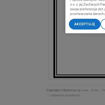
z o. o. jej Zaufanych 
swoje preferencje dot.
przetwarzania danych 
„Ustawienia zaawansow
AKCEPTUJĘ
My, nasi Zaufani Part
dokładnych danych geol
Przechowywanie informa
treści, badnie odbiorcó
Copyright © Wyborcza sp. z o.o.
O nas
St
Ustawienia prywatności