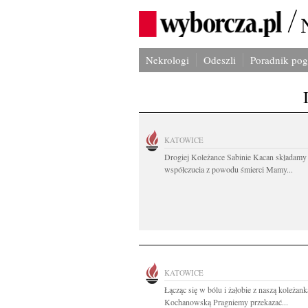
Nekrologi
Odeszli
Poradnik po
KATOWICE
Drogiej Koleżance Sabinie Kacan składamy
współczucia z powodu śmierci Mamy...
KATOWICE
Łącząc się w bólu i żałobie z naszą koleżan
Kochanowską Pragniemy przekazać...