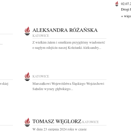
02.07
Drogi 
+ więc
ALEKSANDRA RÓŻAŃSKA
KATOWICE
Z wielkim żalem i smutkiem przyjęliśmy wiadomość
..
o nagłym odejściu naszej Koleżanki Aleksandry...
KATOWICE
wskiej
Marszałkowi Województwa Śląskiego Wojciechowi
Sałudze wyrazy głębokiego...
TOMASZ WĘGLORZ
KATOWICE
W dniu 23 sierpnia 2024 roku w czasie