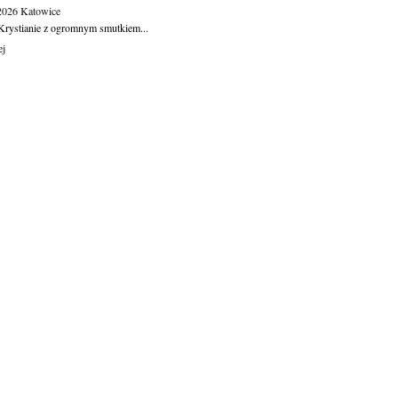
.2026
Katowice
Krystianie z ogromnym smutkiem...
ej