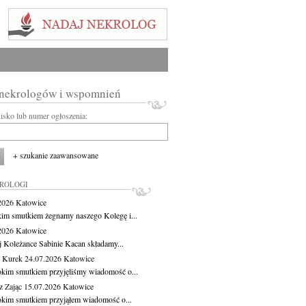
 nekrologów i wspomnień
wisko lub numer ogłoszenia:
+ szukanie zaawansowane
KROLOGI
.2026
Katowice
kim smutkiem żegnamy naszego Kolegę i...
.2026
Katowice
j Koleżance Sabinie Kacan składamy...
 Kurek
24.07.2026
Katowice
okim smutkiem przyjęliśmy wiadomość o...
z Zając
15.07.2026
Katowice
okim smutkiem przyjąłem wiadomość o...