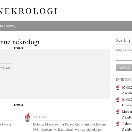
grzebowy
Inne nekrologi
Szukaj
Imię i naz
 wyrazy
INNE NE
07.08
Z wiel
06.08
Drogie
Marcin
KATOWICE
Z głęb
Tadeus
ką Iwoną
Koledze Mirosławowi Peszel Kierownikowi Rejonu
Z głęb
PSS "Społem" w Katowicach wyrazy głębokiego...