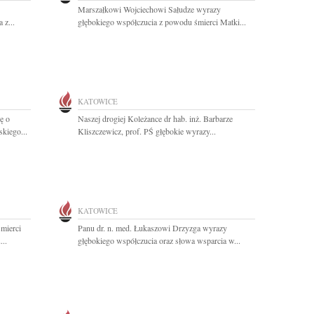
Marszałkowi Wojciechowi Sałudze wyrazy
 z...
głębokiego współczucia z powodu śmierci Matki...
KATOWICE
ę o
Naszej drogiej Koleżance dr hab. inż. Barbarze
kiego...
Kliszczewicz, prof. PŚ głębokie wyrazy...
KATOWICE
mierci
Panu dr. n. med. Łukaszowi Drzyzga wyrazy
...
głębokiego współczucia oraz słowa wsparcia w...