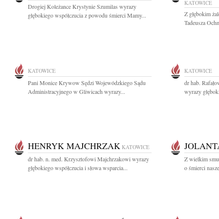
KATOWICE
Drogiej Koleżance Krystynie Szumilas wyrazy
Z głębokim ża
głębokiego współczucia z powodu śmierci Mamy...
Tadeusza Ochm
KATOWICE
KATOWICE
Pani Monice Krywow Sędzi Wojewódzkiego Sądu
dr hab. Rafał
Administracyjnego w Gliwicach wyrazy...
wyrazy głębok
HENRYK MAJCHRZAK
JOLANT
KATOWICE
dr hab. n. med. Krzysztofowi Majchrzakowi wyrazy
Z wielkim smu
głębokiego współczucia i słowa wsparcia...
o śmierci nasze