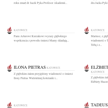
roku zmarł dr Jacek Pyka Profesor Akademii...
dra Jacka Pyki
KATOWICE
KATOWICE
Panu Arturowi Kurzakowi wyrazy głębokiego
Mariusz, z gł
współczucia z powodu śmierci Mamy składają...
wiadomość o Tw
Tobą i z...
ILONA PIETRAS
ELŻBIE
KATOWICE
KATOWICE
Z głębokim żalem przyjęliśmy wiadomość o śmierci
Z głębokim ża
Ilony Pietras Wieloletniej koleżanki i...
Elżbiety Hacze
TADEUS
KATOWICE