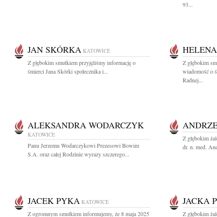
93...
JAN SKÓRKA
HELEN
KATOWICE
Z głębokim smutkiem przyjęliśmy informację o
Z głębokim smu
śmierci Jana Skórki społecznika i...
wiadomość o ś
Radnej...
ALEKSANDRA WODARCZYK
ANDRZE
KATOWICE
Z głębokim ża
Panu Jerzemu Wodarczykowi Prezesowi Bowim
dr. n. med. An
S.A. oraz całej Rodzinie wyrazy szczerego...
JACEK PYKA
JACKA 
KATOWICE
Z ogromnym smutkiem informujemy, że 8 maja 2025
Z głębokim ża