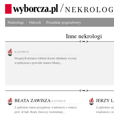
Nekrologi
Odeszli
Poradnik pogrzebowy
Inne nekrologi
KATOWICE
Drogiej Koleżance Sabinie Kacan składamy wyrazy
współczucia z powodu śmierci Mamy...
BEATA ZAWISZA
JERZY 
KATOWICE
Z głębokim żalem przyjęliśmy wiadomość o śmierci
Z głębokim smu
prof. dr hab. Beaty Zawiszy wieloletniej...
wiadomość, że