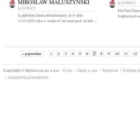
MIROSŁAW MAŁUSZYŃSKI
KATOWICE
KATOWICE
Dla Pani Danut
Z głębokim żalem zawiadamiamy, że w dniu
Najbliższych w
11.03.2025 roku w wieku 83 lat zmarł prof. dr hab....
« poprzednie
1
2
3
4
5
6
7
8
9
10
11
12
Copyright © Wyborcza sp. z o.o.
O nas
Staże u nas
Reklama
Polityka 
Ustawienia prywatności