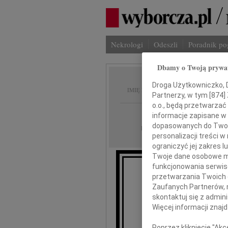
Nekrologi
Odeszli
Poradnik p
Dbamy o Twoją prywa
Marius
Droga Użytkowniczko, Dr
IMIĘ I NAZWISKO:
Partnerzy, w tym [
874
]
o.o., będą przetwarzać 
Częstochowa, Kat
REGION:
informacje zapisane w
dopasowanych do Twoich
20.11.2024
DATA EMISJI:
personalizacji treści 
ograniczyć jej zakres
Twoje dane osobowe mo
funkcjonowania serwisó
przetwarzania Twoich da
Z ogromnym żal
Zaufanych Partnerów, 
iż w dniu 15 
skontaktuj się z admin
Więcej informacji znaj
Poprzez kliknięcie "Ak