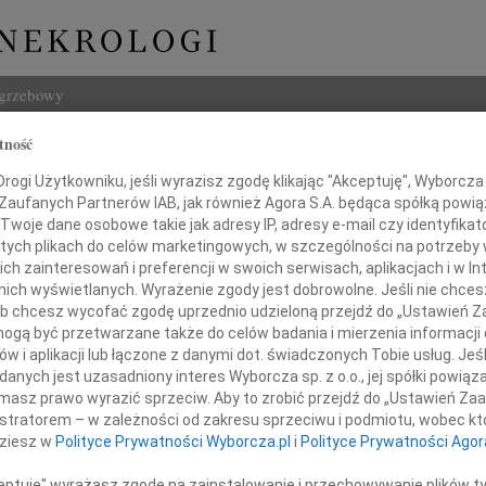
ogrzebowy
tność
Szukaj
z Białas
ogi Użytkowniku, jeśli wyrazisz zgodę klikając "Akceptuję", Wyborcza sp
Imię i na
 Zaufanych Partnerów IAB, jak również Agora S.A. będąca spółką powi
Twoje dane osobowe takie jak adresy IP, adresy e-mail czy identyfikato
owice
 tych plikach do celów marketingowych, w szczególności na potrzeby 
 zainteresowań i preferencji w swoich serwisach, aplikacjach i w Int
w nich wyświetlanych. Wyrażenie zgody jest dobrowolne. Jeśli nie chce
INNE NE
 lub chcesz wycofać zgodę uprzednio udzieloną przejdź do „Ustawień
07.0
gą być przetwarzane także do celów badania i mierzenia informacji
Z wie
w i aplikacji lub łączone z danymi dot. świadczonych Tobie usług. Jeś
06.0
nych jest uzasadniony interes Wyborcza sp. z o.o., jej spółki powiąza
em i smutkiem powzięliśmy informację,
Drogi
masz prawo wyrazić sprzeciw. Aby to zrobić przejdź do „Ustawień Z
listopada 2024 roku zmarł nasz Kolega
Grzeg
istratorem – w zależności od zakresu sprzeciwu i podmiotu, wobec któ
Z żal
dziesz w
Polityce Prywatności Wyborcza.pl
i
Polityce Prywatności Agor
Grzeg
Z żal
ceptuję" wyrażasz zgodę na zainstalowanie i przechowywanie plików t