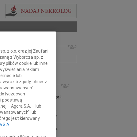
 nekrologów i wspomnień
. z o.o. oraz jej Zaufani
zwisko lub numer ogłoszenia:
ązaną z Wyborcza sp. z
ry plików cookie lub inne
wyświetlania reklam
+ szukanie zaawansowane
ernecie lub
sz wyrazić zgody, chcesz
KROLOGI
 Zaawansowanych”.
8.2026
Katowice
 dotyczących
lkim smutkiem żegnamy naszego Kolegę i...
li podstawą
8.2026
Katowice
nej – Agora S.A. – lub
ej Koleżance Sabinie Kacan składamy...
aawansowanych” lub
orz Lipowski
06.08.2026
Częstochowa
rego jest kierowany.
em przyjęliśmy wiadomość o śmierci...
a S.A.
orz Lipowski
05.08.2026
Częstochowa
em przyjęliśmy wiadomość o śmierci...
ypu cookie Wyborczej sp.