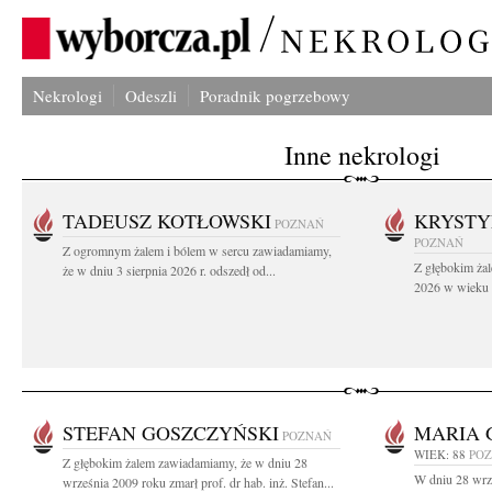
Nekrologi
Odeszli
Poradnik pogrzebowy
Inne nekrologi
TADEUSZ KOTŁOWSKI
KRYST
POZNAŃ
POZNAŃ
Z ogromnym żalem i bólem w sercu zawiadamiamy,
Z głębokim żal
że w dniu 3 sierpnia 2026 r. odszedł od...
2026 w wieku 9
STEFAN GOSZCZYŃSKI
MARIA 
POZNAŃ
WIEK: 88
PO
Z głębokim żalem zawiadamiamy, że w dniu 28
W dniu 28 wrz
września 2009 roku zmarł prof. dr hab. inż. Stefan...