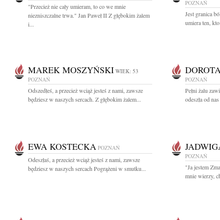
POZNAŃ
"Przecież nie cały umieram, to co we mnie
Jest granica bó
niezniszczalne trwa." Jan Paweł II Z głębokim żalem
umiera ten, kt
i...
MAREK MOSZYŃSKI
DOROTA
WIEK: 53
POZNAŃ
POZNAŃ
Odszedłeś, a przecież wciąż jesteś z nami, zawsze
Pełni żalu zaw
będziesz w naszych sercach. Z głębokim żalem...
odeszła od nas 
EWA KOSTECKA
JADWIG
POZNAŃ
POZNAŃ
Odeszłaś, a przecież wciąż jesteś z nami, zawsze
"Ja jestem Zm
będziesz w naszych sercach Pogrążeni w smutku...
mnie wierzy, c