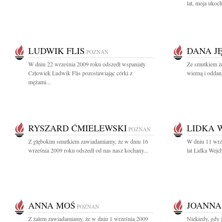
lat, moja uko
LUDWIK FLIS
DANA J
POZNAŃ
W dniu 22 września 2009 roku odszedł wspaniały
Ze smutkiem ż
Człowiek Ludwik Flis pozostawiając córki z
wierną i oddan
mężami...
RYSZARD ĆMIELEWSKI
LIDKA 
POZNAŃ
Z głębokim smutkiem zawiadamiamy, że w dniu 16
W dniu 11 wrz
września 2009 roku odszedł od nas nasz kochany...
lat Lidka Wejche
ANNA MOŚ
JOANNA
POZNAŃ
Z żalem zawiadamiamy, że w dniu 1 września 2009
Niekiedy, gdy 