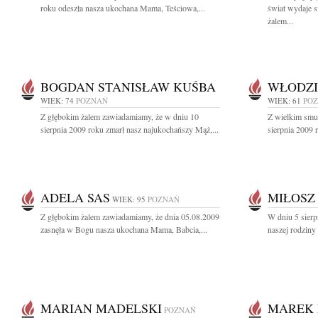
roku odeszła nasza ukochana Mama, Teściowa,...
świat wydaje 
żalem...
BOGDAN STANISŁAW KUŚBA
WŁODZI
WIEK: 74
POZNAŃ
WIEK: 61
PO
Z głębokim żalem zawiadamiamy, że w dniu 10
Z wielkim smu
sierpnia 2009 roku zmarł nasz najukochańszy Mąż,...
sierpnia 2009 r
ADELA SAS
MIŁOSZ
WIEK: 95
POZNAŃ
Z głębokim żalem zawiadamiamy, że dnia 05.08.2009
W dniu 5 sierp
zasnęła w Bogu nasza ukochana Mama, Babcia,...
naszej rodziny
MARIAN MADELSKI
MAREK 
POZNAŃ