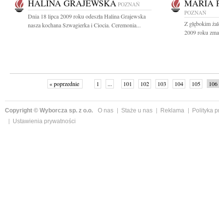
HALINA GRAJEWSKA
MARIA 
POZNAŃ
POZNAŃ
Dnia 18 lipca 2009 roku odeszła Halina Grajewska
Z głębokim żal
nasza kochana Szwagierka i Ciocia. Ceremonia...
2009 roku zmar
« poprzednie
1
...
101
102
103
104
105
106
Copyright © Wyborcza sp. z o.o.
O nas
Staże u nas
Reklama
Polityka 
Ustawienia prywatności