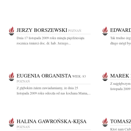
JERZY BORSZEWSKI
EDWARD
POZNAŃ
Dnia 17 listopada 2009 roku minęła pięćdziesiąta
Tak trudno żeg
rocznica śmierci doc. dr. hab. Jerzego...
długo mógł być
EUGENIA ORGANISTA
MAREK 
WIEK: 83
POZNAŃ
Z najgłębszym
Z głębokim żalem zawiadamiamy, że dnia 25
listopada 2009 
listopada 2009 roku odeszła od nas kochana Mama,...
HALINA GAWROŃSKA-KĘSA
TOMASZ
POZNAŃ
Ktoś nam Ciebi