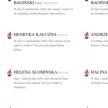
BAGINSKI
BAGIŃS
WIEK: 70
POZNAŃ
W dniu 8 października 2009 roku zmarł w wieku 70
W dniu 8 paźd
lat Arkadiusz-Kadek Bagiński Nabożeństwo...
lat Arkadiusz
HENRYKA KAŁUŻNA
ANDRZE
POZNAŃ
W dniu 11 października 2009 roku odeszła od nas
Z wielkim smu
nagle w wieku 87 lat nasza ukochana Mama,
Kuzyna i Przyj
Babcia...
HELENA SŁOMIŃSKA
HALINA
POZNAŃ
Dnia 7 października 2009 roku odeszła do Pana
W dniu 1 paźd
ukochana Żona, Mama, Teściowa, Babcia i
lat Halina Pis
Prababcia...