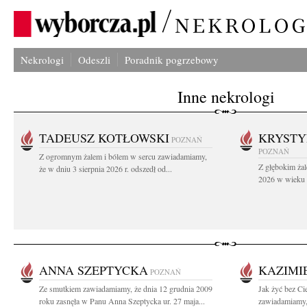
Nekrologi
Odeszli
Poradnik pogrzebowy
Inne nekrologi
TADEUSZ KOTŁOWSKI
KRYST
POZNAŃ
POZNAŃ
Z ogromnym żalem i bólem w sercu zawiadamiamy,
Z głębokim żal
że w dniu 3 sierpnia 2026 r. odszedł od...
2026 w wieku 9
ANNA SZEPTYCKA
KAZIMI
POZNAŃ
Ze smutkiem zawiadamiamy, że dnia 12 grudnia 2009
Jak żyć bez Ci
roku zasnęła w Panu Anna Szeptycka ur. 27 maja...
zawiadamiamy, 