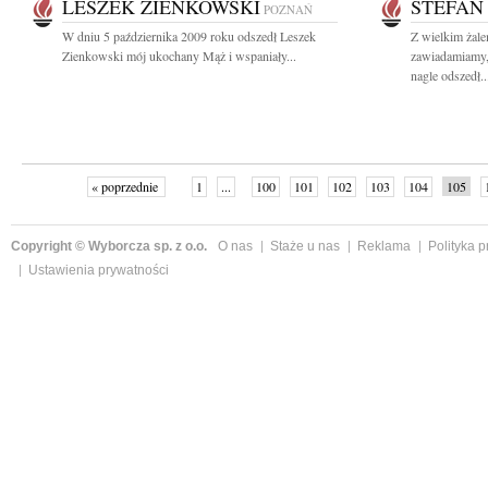
LESZEK ZIENKOWSKI
STEFAN
POZNAŃ
W dniu 5 października 2009 roku odszedł Leszek
Z wielkim żal
Zienkowski mój ukochany Mąż i wspaniały...
zawiadamiamy,
nagle odszedł..
« poprzednie
1
...
100
101
102
103
104
105
Copyright © Wyborcza sp. z o.o.
O nas
Staże u nas
Reklama
Polityka 
Ustawienia prywatności