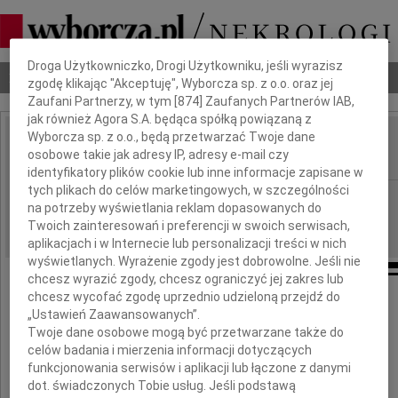
Dbamy o Twoją prywatność
Droga Użytkowniczko, Drogi Użytkowniku, jeśli wyrazisz
Nekrologi
Odeszli
Poradnik pogrzebowy
zgodę klikając "Akceptuję", Wyborcza sp. z o.o. oraz jej
Zaufani Partnerzy, w tym [
874
] Zaufanych Partnerów IAB,
jak również Agora S.A. będąca spółką powiązaną z
Wyborcza sp. z o.o., będą przetwarzać Twoje dane
Teresa Korczakowa
osobowe takie jak adresy IP, adresy e-mail czy
IMIĘ I NAZWISKO:
identyfikatory plików cookie lub inne informacje zapisane w
tych plikach do celów marketingowych, w szczególności
Poznań, Kraków
REGION:
na potrzeby wyświetlania reklam dopasowanych do
12.02.2011
DATA EMISJI:
Twoich zainteresowań i preferencji w swoich serwisach,
aplikacjach i w Internecie lub personalizacji treści w nich
wyświetlanych. Wyrażenie zgody jest dobrowolne. Jeśli nie
chcesz wyrazić zgody, chcesz ograniczyć jej zakres lub
chcesz wycofać zgodę uprzednio udzieloną przejdź do
Mija dziesiąta rocznica śmierci
„Ustawień Zaawansowanych”.
Twoje dane osobowe mogą być przetwarzane także do
celów badania i mierzenia informacji dotyczących
funkcjonowania serwisów i aplikacji lub łączone z danymi
dot. świadczonych Tobie usług. Jeśli podstawą