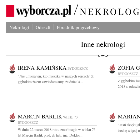
Nekrologi
Odeszli
Poradnik pogrzebowy
Inne nekrologi
IRENA KAMIŃSKA
ZOFIA 
BYDGOSZCZ
BYDGOSZCZ
"Nie umiera ten, kto mieszka w naszych sercach" Z
Z głębokim żal
głębokim żalem zawiadamiamy, że dnia 04...
2018 r. odeszł
MARCIN BARLIK
MARIAN
WIEK: 73
BYDGOSZCZ
"Jeśli dzięki 
W dniu 22 marca 2018 roku zmarł nagle w wieku 73
trochę więcej mi
lat Marcin Barlik prof. dr hab. inż. Doktor...