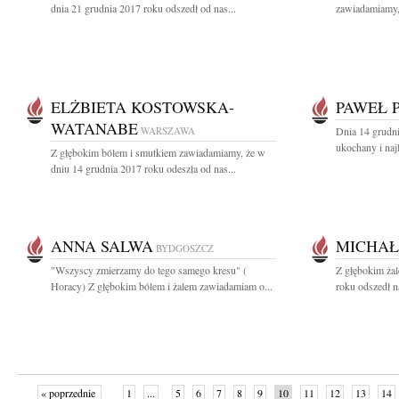
dnia 21 grudnia 2017 roku odszedł od nas...
zawiadamiamy, 
ELŻBIETA KOSTOWSKA-
PAWEŁ 
WATANABE
WARSZAWA
Dnia 14 grudni
ukochany i naj
Z głębokim bólem i smutkiem zawiadamiamy, że w
dniu 14 grudnia 2017 roku odeszła od nas...
ANNA SALWA
MICHAŁ
BYDGOSZCZ
"Wszyscy zmierzamy do tego samego kresu" (
Z głębokim ża
Horacy) Z głębokim bólem i żalem zawiadamiam o...
roku odszedł n
« poprzednie
1
...
5
6
7
8
9
10
11
12
13
14