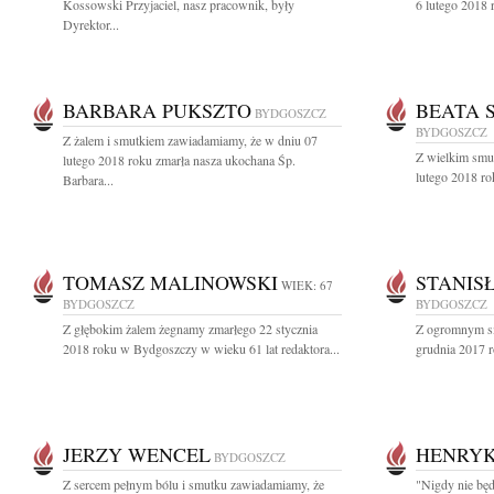
Kossowski Przyjaciel, nasz pracownik, były
6 lutego 2018 
Dyrektor...
BARBARA PUKSZTO
BEATA 
BYDGOSZCZ
BYDGOSZCZ
Z żalem i smutkiem zawiadamiamy, że w dniu 07
Z wielkim smu
lutego 2018 roku zmarła nasza ukochana Śp.
lutego 2018 ro
Barbara...
TOMASZ MALINOWSKI
STANIS
WIEK: 67
BYDGOSZCZ
BYDGOSZCZ
Z głębokim żalem żegnamy zmarłego 22 stycznia
Z ogromnym sm
2018 roku w Bydgoszczy w wieku 61 lat redaktora...
grudnia 2017 r
JERZY WENCEL
HENRYK
BYDGOSZCZ
Z sercem pełnym bólu i smutku zawiadamiamy, że
"Nigdy nie będ