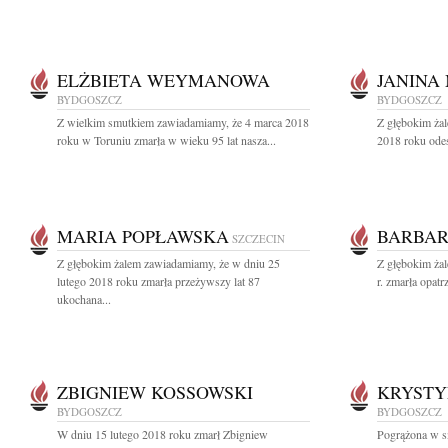
ELŻBIETA WEYMANOWA
JANINA
BYDGOSZCZ
BYDGOSZCZ
Z wielkim smutkiem zawiadamiamy, że 4 marca 2018
Z głębokim żal
roku w Toruniu zmarła w wieku 95 lat nasza...
2018 roku odes
MARIA POPŁAWSKA
BARBAR
SZCZECIN
Z głębokim żalem zawiadamiamy, że w dniu 25
Z głębokim ża
lutego 2018 roku zmarła przeżywszy lat 87
r. zmarła opat
ukochana...
ZBIGNIEW KOSSOWSKI
KRYST
BYDGOSZCZ
BYDGOSZCZ
W dniu 15 lutego 2018 roku zmarł Zbigniew
Pogrążona w s