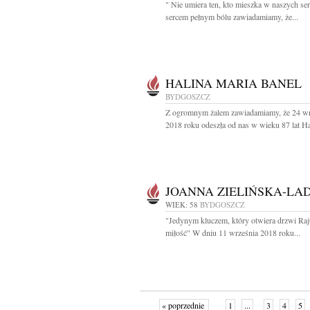
" Nie umiera ten, kto mieszka w naszych se
sercem pełnym bólu zawiadamiamy, że...
HALINA MARIA BANEL
BYDGOSZCZ
Z ogromnym żalem zawiadamiamy, że 24 wr
2018 roku odeszła od nas w wieku 87 lat Hal
JOANNA ZIELIŃSKA-LA
WIEK: 58
BYDGOSZCZ
"Jedynym kluczem, który otwiera drzwi Raju
miłość" W dniu 11 września 2018 roku...
« poprzednie
1
...
3
4
5