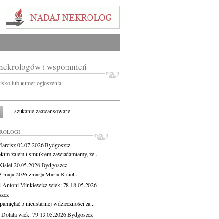
 nekrologów i wspomnień
wisko lub numer ogłoszenia:
+ szukanie zaawansowane
KROLOGI
Marcisz
02.07.2026
Bydgoszcz
okim żalem i smutkiem zawiadamiamy, że...
Kisiel
20.05.2026
Bydgoszcz
3 maja 2026 zmarła Maria Kisiel...
 Antoni Minkiewicz
wiek: 78
18.05.2026
szcz
pamiętać o nieustannej wdzięczności za...
Dolata
wiek: 79
13.05.2026
Bydgoszcz