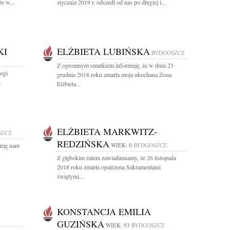
e w...
stycznia 2019 r. odszedł od nas po długiej i...
KI
ELŻBIETA LUBIŃSKA
BYDGOSZCZ
Z ogromnym smutkiem informuję, że w dniu 23
ogi
grudnia 2018 roku zmarła moja ukochana Żona
.
Elżbieta...
ELŻBIETA MARKWITZ-
SZCZ
REDZIŃSKA
ieję nam
WIEK: 0
BYDGOSZCZ
Z głębokim żalem zawiadamiamy, że 26 listopada
2018 roku zmarła opatrzona Sakramentami
świętymi...
KONSTANCJA EMILIA
GUZIŃSKA
WIEK: 93
BYDGOSZCZ