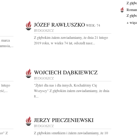
Z głęb
Roman 
Z głęb
+ więc
JÓZEF RAWŁUSZKO
WIEK: 74
BYDGOSZCZ
Z głębokim żalem zawiadamiamy, że dnia 21 lutego
2 marca
2019 roku, w wieku 74 lat, odszedł nasz...
musia,...
WOJCIECH DĄBKIEWICZ
BYDGOSZCZ
 lutego
"Żyłeś dla nas i dla innych, Kochaliśmy Cię
ść,...
Wszyscy" Z głębokim żalem zawiadamiamy, że dnia
8...
JERZY PIECZENIEWSKI
BYDGOSZCZ
sko" Z
Z głębokim smutkiem i żalem zawiadamiamy, że 10