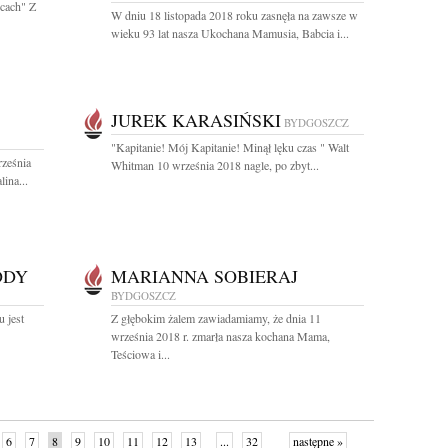
rcach" Z
W dniu 18 listopada 2018 roku zasnęła na zawsze w
wieku 93 lat nasza Ukochana Mamusia, Babcia i...
JUREK KARASIŃSKI
BYDGOSZCZ
"Kapitanie! Mój Kapitanie! Minął lęku czas " Walt
ześnia
Whitman 10 września 2018 nagle, po zbyt...
ina...
DDY
MARIANNA SOBIERAJ
BYDGOSZCZ
 jest
Z głębokim żalem zawiadamiamy, że dnia 11
września 2018 r. zmarła nasza kochana Mama,
Teściowa i...
6
7
8
9
10
11
12
13
...
32
następne »