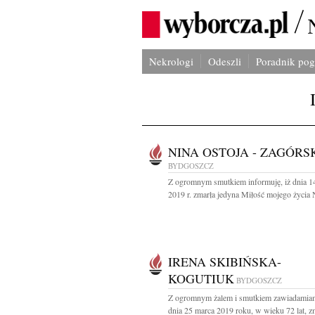
Nekrologi
Odeszli
Poradnik po
NINA OSTOJA - ZAGÓRS
BYDGOSZCZ
Z ogromnym smutkiem informuję, iż dnia 1
2019 r. zmarła jedyna Miłość mojego życia N
IRENA SKIBIŃSKA-
KOGUTIUK
BYDGOSZCZ
Z ogromnym żalem i smutkiem zawiadamiam
dnia 25 marca 2019 roku, w wieku 72 lat, zm