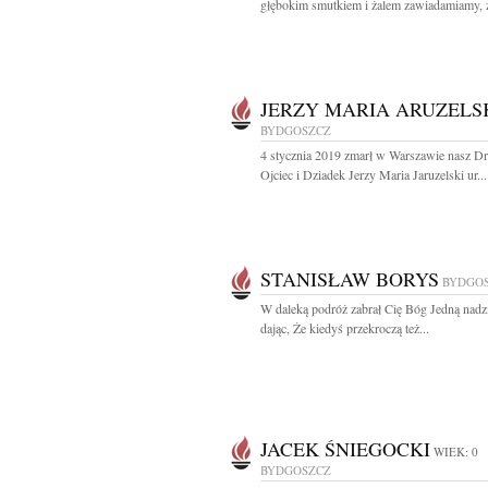
głębokim smutkiem i żalem zawiadamiamy, ż
JERZY MARIA ARUZELS
BYDGOSZCZ
4 stycznia 2019 zmarł w Warszawie nasz Dr
Ojciec i Dziadek Jerzy Maria Jaruzelski ur...
STANISŁAW BORYS
BYDGO
W daleką podróż zabrał Cię Bóg Jedną nadz
dając, Że kiedyś przekroczą też...
JACEK ŚNIEGOCKI
WIEK: 0
BYDGOSZCZ