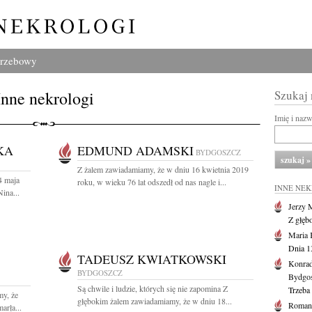
grzebowy
Inne nekrologi
Szukaj
Imię i naz
KA
EDMUND ADAMSKI
BYDGOSZCZ
Z żalem zawiadamiamy, że w dniu 16 kwietnia 2019
4 maja
roku, w wieku 76 lat odszedł od nas nagle i...
INNE NE
ina...
Jerzy 
Z głęb
Maria 
Dnia 1
TADEUSZ KWIATKOWSKI
Konrad
BYDGOSZCZ
Bydgo
Są chwile i ludzie, których się nie zapomina Z
Trzeba 
y, że
głębokim żalem zawiadamiamy, że w dniu 18...
Roman 
arła...