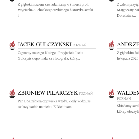
Z głębokim żalem zawiadamiamy o śmierci prof.
Z żalem przyj
Wojciecha Suchockiego wybitnego historyka sztuki
Małgorzaty M
i...
Doradztwa...
JACEK GULCZYŃSKI
ANDRZE
POZNAŃ
Żegnamy naszego Kolegę i Przyjaciela Jacka
Z głębokim ża
Gulczyńskiego malarza i fotografa, który...
listopada 2025 
ZBIGNIEW PILARCZYK
WALDEM
POZNAŃ
POZNAŃ
Pan Bóg zabiera człowieka wtedy, kiedy widzi, że
Składamy serd
zasłużył sobie na niebo. E.Dickinson...
którzy otoczyl