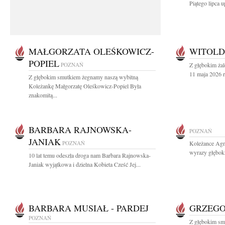
Piątego lipca u
MAŁGORZATA OLEŚKOWICZ-
WITOLD
POPIEL
POZNAŃ
Z głębokim ża
11 maja 2026 r
Z głębokim smutkiem żegnamy naszą wybitną
Koleżankę Małgorzatę Oleśkowicz-Popiel Była
znakomitą...
BARBARA RAJNOWSKA-
POZNAŃ
JANIAK
POZNAŃ
Koleżance Agni
wyrazy głębok
10 lat temu odeszła droga nam Barbara Rajnowska-
Janiak wyjątkowa i dzielna Kobieta Cześć Jej...
BARBARA MUSIAŁ - PARDEJ
GRZEGO
POZNAŃ
Z głębokim sm