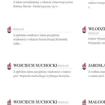
Z żalem zawiadamiamy o odejściu z klasowego grona
śmierci Grzeg
Barbary Musiał - Pardej Łączymy się w...
i...
WŁODZI
POZNAŃ
POZNAŃ
Z głębokim smutkiem i żalem przyjęliśmy
Doktor Włodzi
wiadomość o odejściu Naszej Drogiej Koleżanki
Przyjacielu, mó
Lidki...
WOJCIECH SUCHOCKI
JAROSŁ
POZNAŃ
Z głębokim żalem przyjęliśmy wiadomość o śmierci
Z wielkim żal
prof. Wojciecha Suchockiego wybitnego historyka...
o śmierci prof
WOJCIECH SUCHOCKI
MAŁGOR
POZNAŃ