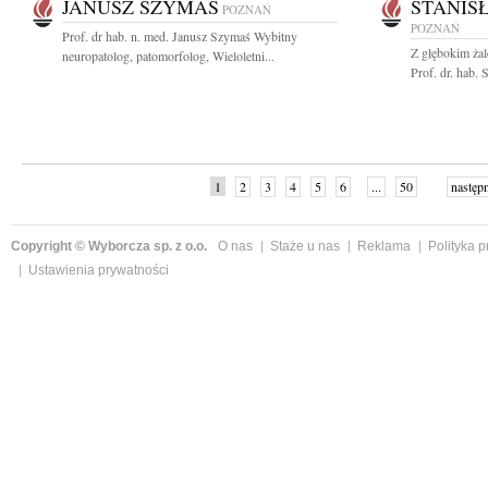
JANUSZ SZYMAŚ
STANIS
POZNAŃ
POZNAŃ
Prof. dr hab. n. med. Janusz Szymaś Wybitny
Z głębokim ża
neuropatolog, patomorfolog, Wieloletni...
Prof. dr. hab.
1
2
3
4
5
6
...
50
następ
Copyright © Wyborcza sp. z o.o.
O nas
Staże u nas
Reklama
Polityka 
Ustawienia prywatności