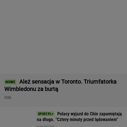
Ależ sensacja w Toronto. Triumfatorka
Wimbledonu za burtą
TENIS
Polacy wyjazd do Chin zapamiętają
na długo. "Cztery minuty przed lądowaniem"
SUBSKRYPCJA
Tysiące osób zrobi to we wrześniu. Powód
może cię zaskoczyć
MATERIAŁ PROMOCYJNY,
18+