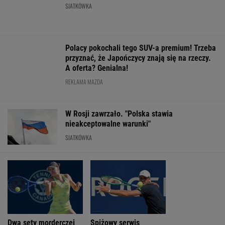
Dwa sety morderczej
Spiżowy serwis
Eksperci mówią
walki Linette. Tak
Huberta Hurkacza dał
jednym głosem
zagrała w Toronto
mu zwycięstwo w
porażce Górnika
Montrealu
LE
WIĘCEJ NIŻ WYNIK. SUBSKRYBUJ
POLITYKA