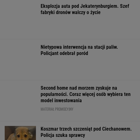
WSPÓŁPRACA PŁATNA Z WYBORCZA.PL
ZROZUM, POZNAJ, ODKRYWAJ
SEKCJA Z SUBSKRYPCJĄ
Kobiety z Zieleniaka krzyczały całe noce. Ale
ich cierpienie wymazano
Dajcie już spokój z tymi misskami i misterami.
Uroda nie jest najważniejsza
Czym różnią się mózgi psychopatów? Nowa
teoria