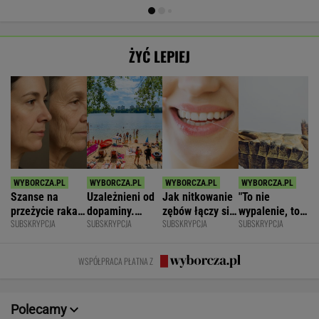
ŻYĆ LEPIEJ
Szanse na
Uzależnieni od
Jak nitkowanie
"To nie
przeżycie raka
dopaminy.
zębów łączy się
wypalenie, to
SUBSKRYPCJA
SUBSKRYPCJA
SUBSKRYPCJA
SUBSKRYPCJA
widać na
Psychiatra o
ze zdrowiem
nie depresja".
twarzy?
pułapkach zbyt
mózgu
Światowe
Zaskakujące
łatwego życia
zjawisko
WSPÓŁPRACA PŁATNA Z
badania
dotarło do
Polski
Polecamy