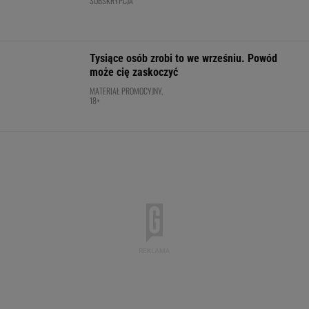
Jeden z najbardziej pożądanych SUV-ów
premium. Teraz miesięczna rata jest niższa,
niż myślisz!
MATERIAŁ PROMOCYJNY
Górnik marnował na potęgę. Jeden gol
zadecydował