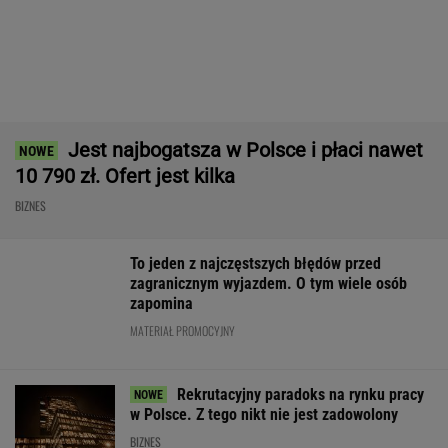
BIZNES
James Bond rozsławił to miejsce. Apartament
trafił na sprzedaż
BIZNES
Polski gigant
Nowe zasady w ZUS.
Gigantyczny wz
odzieżowy wydał
Nawet 4352,68 zł bez
donosów. Praco
stanowcze
kryterium
masowo skarżą 
oświadczenie.
dochodowego
mobbing
"Nieprawdziwe
informacje"
WALUTY I GIEŁDA