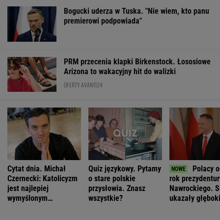
Bogucki uderza w Tuska. "Nie wiem, kto panu
premierowi podpowiada"
PRM przecenia klapki Birkenstock. Łososiowe
Arizona to wakacyjny hit do walizki
OFERTY AVANTI24
Cytat dnia. Michał
Quiz językowy. Pytamy
Polacy o
Czernecki: Katolicyzm
o stare polskie
rok prezydentur
jest najlepiej
przysłowia. Znasz
Nawrockiego. 
wymyślonym
wszystkie?
ukazały głębok
interesem...
podziały