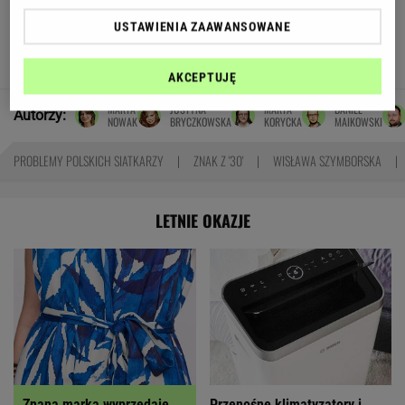
Grzmią, że "1670" niszczy skansen. Krytycy nie
USTAWIENIA ZAAWANSOWANE
przewidzieli jednego
JUSTYNA BRYCZKOWSKA
AKCEPTUJĘ
MARTA
JUSTYNA
MARTA
DANIEL
Autorzy:
NOWAK
BRYCZKOWSKA
KORYCKA
MAIKOWSKI
PROBLEMY POLSKICH SIATKARZY
ZNAK Z '30'
WISŁAWA SZYMBORSKA
LETNIE OKAZJE
Znana marka wyprzedaje
Przenośne klimatyzatory i