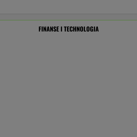
ZUS skonfiskował Tomaszowi
1,5 mln zł składek emerytalnych
SUBSKRYPCJA
Baseny i jacuzzi idealne na działkę i do
ogrodu. Duży wybór w świetnych cenach
REKLAMA CENEO
W USA szykują przepis, który może zmienić
zasady zakupów w sklepach