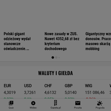
Każdy, kto wozi rowery na haku,
zna ten problem. Thule znalazło rozwiązanie
W 18 dni wymienili most na autostradzie. Jak
to w ogóle możliwe?
Quiz
Wideo
Gazeta.pl
Poczta
Pogoda