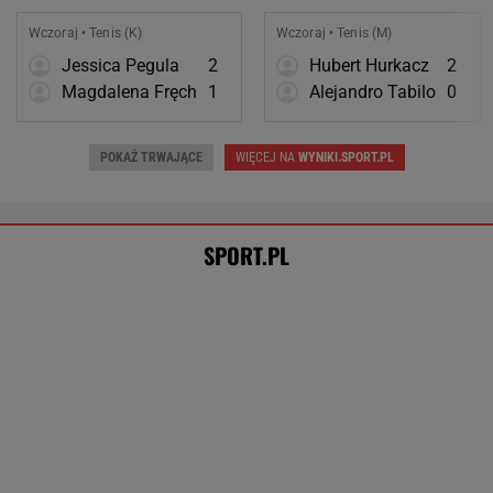
Wczoraj • Tenis (K)
Wczoraj • Tenis (M)
Jessica Pegula
2
Hubert Hurkacz
2
Magdalena Fręch
1
Alejandro Tabilo
0
POKAŻ TRWAJĄCE
WIĘCEJ NA
WYNIKI.SPORT.PL
SPORT.PL