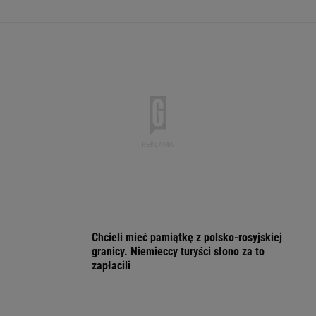
Second home nad morzem zyskuje na
popularności. Coraz więcej osób wybiera ten
model inwestowania
MATERIAŁ PROMOCYJNY
Koszmar trzech szczeniąt pod Ciechanowem.
Policja szuka sprawcy
Każdy Polak dopłaca
Tragedia w
Uczestniczyła w
ponad 53 tys. zł.
Wielkopolsce. Dwaj
wypadku, w któ
Idziemy na rekord
13-latkowie utonęli w
zginęło dwoje d
jeziorze
Nie będzie ares