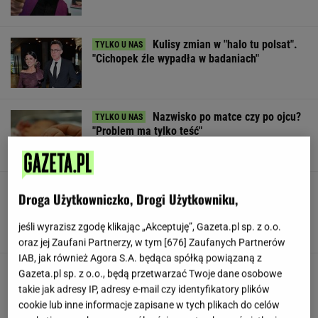
Kulisy zmian w "halo tu polsat".
"Cichopek źle wypadła w badaniach"
Nazwisko po matce czy po ojcu?
"Problem ma tylko teść"
Huczne świętowanie, a potem
Droga Użytkowniczko, Drogi Użytkowniku,
perturbacje. Polacy zapamiętają ten wyjazd na
długo
jeśli wyrazisz zgodę klikając „Akceptuję”, Gazeta.pl sp. z o.o.
SUBSKRYPCJA
oraz jej Zaufani Partnerzy, w tym [
676
] Zaufanych Partnerów
IAB, jak również Agora S.A. będąca spółką powiązaną z
W USA szykują przepis, który może zmienić
Gazeta.pl sp. z o.o., będą przetwarzać Twoje dane osobowe
zasady zakupów w sklepach
takie jak adresy IP, adresy e-mail czy identyfikatory plików
cookie lub inne informacje zapisane w tych plikach do celów