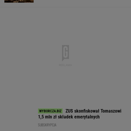
EUR
USD
CHF
GBP
WIG
4,3019
3,7261
4,6132
5,0140
151 086,46
0,03%
0,1%
0,05%
0,03%
-0,26%
SPRAWDŹ NOTOWANIA
Notowania dostarcza VIA24ONLINE
MOTORYZACJA