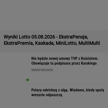
Chcieli mieć pamiątkę z polsko-rosyjskiej
granicy. Niemieccy turyści słono za to
zapłacili
Eksplozja auta pod Jekaterynburgiem. Szef
fabryki dronów walczy o życie
Nietypowa interwencja na stacji paliw.
Policjant odebrał poród