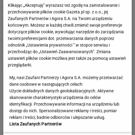
Klikając „Akceptuję” wyrażasz też zgodę na zainstalowanie i
przechowywanie plików cookie Gazeta.pl sp. z o.o., jej
Prawdziwa bomba dla kibiców. Oto co trafi do
Zaufanych Partnerów i Agora S.A. na Twoim urządzeniu
otwartej telewizji
końcowym. Możesz w każdej chwili zmienić swoje preferencje
KACPER SOSNOWSKI
dotyczące plików cookie, wywołując narzędzie do zarządzania
twoimi preferencjami dot. przetwarzania danych poprzez
odnośnik „Ustawienia prywatności ” w stopce serwisu i
Quiz filmowy - aktorzy PRL. Tylko 10%
przechodząc do „Ustawień Zaawansowanych”. Zmiana
najlepszych z was zgarnie maksa!
ustawień plików cookie możliwa jest także za pomocą ustawień
przeglądarki.
My, nasi Zaufani Partnerzy i Agora S.A. możemy przetwarzać
Nie każdy kryzys zaczyna się od złych ocen.
Ten sygnał najczęściej jest ignorowany
dane osobowe w następujących celach:
Użycie dokładnych danych geolokalizacyjnych. Aktywne
MATERIAŁ PROMOCYJNY
skanowanie charakterystyki urządzenia do celów
identyfikacji. Przechowywanie informacji na urządzeniu lub
"Kiedy dopytuję, co się stało z
dostęp do nich. Spersonalizowane reklamy i treści, pomiar
moją babcią, mówi, że mam nie pytać"
reklam i treści, badnie odbiorców i ulepszanie usług.
SUBSKRYPCJA
Lista Zaufanych Partnerów