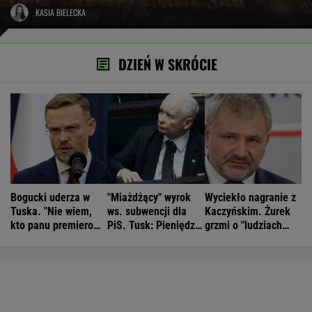
KASIA BIELECKA
DZIEŃ W SKRÓCIE
Bogucki uderza w
"Miażdżący" wyrok
Wyciekło nagranie z
Tuska. "Nie wiem,
ws. subwencji dla
Kaczyńskim. Żurek
kto panu premierowi
PiS. Tusk: Pieniędzy
grzmi o "ludziach
podpowiada"
nie będzie
Ziobry"