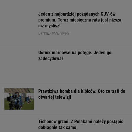
Prawdziwa bomba dla kibiców. Oto co trafi do
otwartej telewizji
Tichonow grzmi: Z Polakami należy postąpić
dokładnie tak samo
SIATKÓWKA
Polacy pokochali tego SUV-a premium! Trzeba
przyznać, że Japończycy znają się na rzeczy.
A oferta? Genialna!
REKLAMA MAZDA
W Rosji zawrzało. "Polska stawia
nieakceptowalne warunki"
SIATKÓWKA