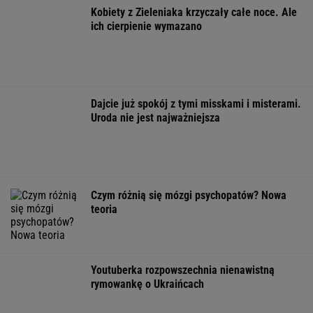
10 790 zł. Ofert jest kilka
BIZNES
To jeden z najczęstszych błędów przed
zagranicznym wyjazdem. O tym wiele osób
zapomina
MATERIAŁ PROMOCYJNY
Rekrutacyjny paradoks na rynku pracy
w Polsce. Z tego nikt nie jest zadowolony
BIZNES