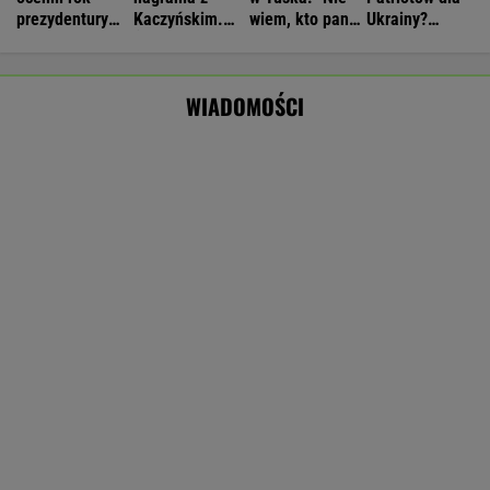
Wyniki Lotto 05.08.2026 - EkstraPensja,
EkstraPremia, Kaskada, MiniLotto, MultiMulti
Nie będzie nowej umowy TVP z Kościołem.
Obowiązuje ta podpisana przez Kurskiego
MARCIN KOZŁOWSKI
Polacy odetchną z ulgą. Wiadomo, kiedy upały
wreszcie odpuszczą