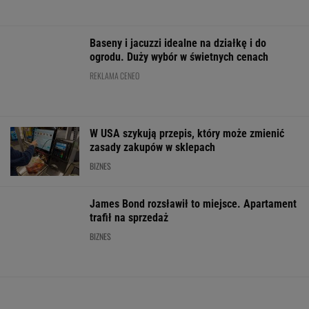
Wygląd jak Porsche, cena 16 tys. euro. 21 tys.
zamówień w 20 godzin
MOTO NEWS
Warszawa podjęła decyzję. Kolejne dzielnice z
płatnymi parkingami
MOTO NEWS
Jak uniknąć korków? Matematycy
wskazali trzy proste zasady
MOTO NEWS