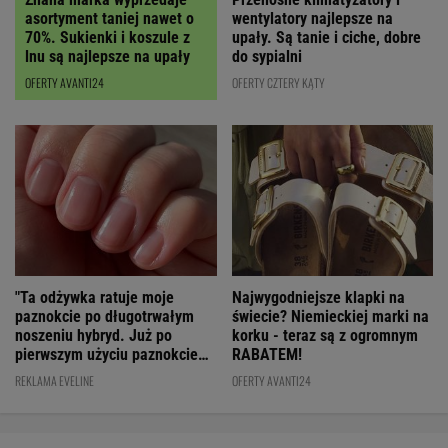
asortyment taniej nawet o
wentylatory najlepsze na
70%. Sukienki i koszule z
upały. Są tanie i ciche, dobre
lnu są najlepsze na upały
do sypialni
OFERTY AVANTI24
OFERTY CZTERY KĄTY
"Ta odżywka ratuje moje
Najwygodniejsze klapki na
paznokcie po długotrwałym
świecie? Niemieckiej marki na
noszeniu hybryd. Już po
korku - teraz są z ogromnym
pierwszym użyciu paznokcie
RABATEM!
są utwardzone"
REKLAMA EVELINE
OFERTY AVANTI24