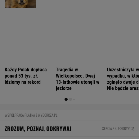
Youtuberka rozpowszechnia nienawistną
rymowankę o Ukraińcach
FINANSE I TECHNOLOGIA
Jest najbogatsza w Polsce i płaci nawet