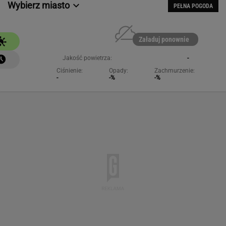
Wybierz miasto
PEŁNA POGODA
Załaduj ponownie
Jakość powietrza:
-
Ciśnienie:
Opady:
Zachmurzenie:
-
-%
-%