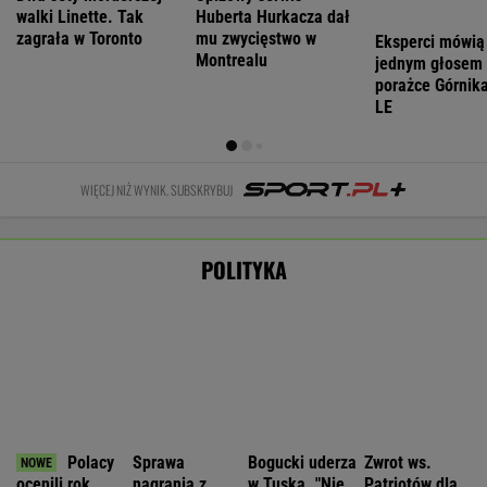
Polacy
Sprawa
Bogucki uderza
Zwrot ws.
ocenili rok
nagrania z
w Tuska. "Nie
Patriotów dla
prezydentury
Kaczyńskim.
wiem, kto panu
Ukrainy?
Nawrockiego.
Żurek poruszył
premierowi
Reuters:
Sondaże
temat ludzi
podpowiada"
Rozważane są
ukazały
Ziobry
trzy
WIADOMOŚCI
głębokie
możliwości
podziały