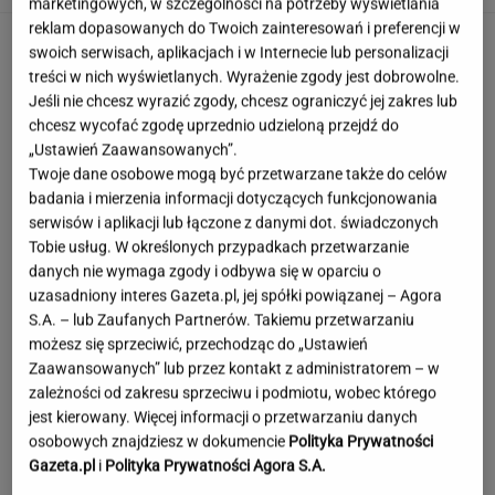
marketingowych, w szczególności na potrzeby wyświetlania
reklam dopasowanych do Twoich zainteresowań i preferencji w
swoich serwisach, aplikacjach i w Internecie lub personalizacji
treści w nich wyświetlanych. Wyrażenie zgody jest dobrowolne.
Jeśli nie chcesz wyrazić zgody, chcesz ograniczyć jej zakres lub
chcesz wycofać zgodę uprzednio udzieloną przejdź do
„Ustawień Zaawansowanych”.
Twoje dane osobowe mogą być przetwarzane także do celów
badania i mierzenia informacji dotyczących funkcjonowania
serwisów i aplikacji lub łączone z danymi dot. świadczonych
Tobie usług. W określonych przypadkach przetwarzanie
danych nie wymaga zgody i odbywa się w oparciu o
uzasadniony interes Gazeta.pl, jej spółki powiązanej – Agora
S.A. – lub Zaufanych Partnerów. Takiemu przetwarzaniu
możesz się sprzeciwić, przechodząc do „Ustawień
Zaawansowanych” lub przez kontakt z administratorem – w
zależności od zakresu sprzeciwu i podmiotu, wobec którego
jest kierowany. Więcej informacji o przetwarzaniu danych
Angelina Jolie pod presją. Brad Pitt domaga
osobowych znajdziesz w dokumencie
Polityka Prywatności
się ujawnienia dokumentów
Gazeta.pl
i
Polityka Prywatności Agora S.A.