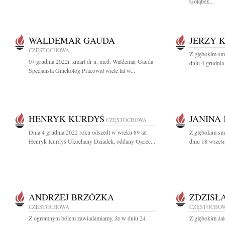
Gołąbek...
WALDEMAR GAUDA
JERZY 
CZĘSTOCHOWA
Z głębokim sm
07 grudnia 2022r. zmarł dr n. med. Waldemar Gauda
dniu 4 grudnia
Specjalista Ginekolog Pracował wiele lat w...
HENRYK KURDYŚ
JANINA 
CZĘSTOCHOWA
Dnia 4 grudnia 2022 roku odszedł w wieku 89 lat
Z głębokim sm
Henryk Kurdyś Ukochany Dziadek, oddany Ojciec...
dniu 18 wrześn
ANDRZEJ BRZÓZKA
ZDZISŁ
CZĘSTOCHOWA
CZĘSTOCHO
Z ogromnym bólem zawiadamiamy, że w dniu 24
Z głębokim żal