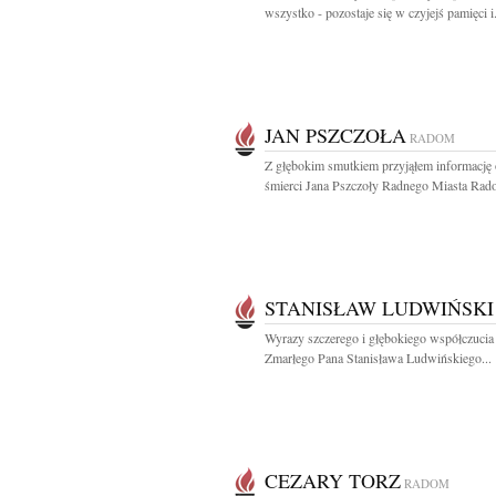
wszystko - pozostaje się w czyjejś pamięci i.
JAN PSZCZOŁA
RADOM
Z głębokim smutkiem przyjąłem informację 
śmierci Jana Pszczoły Radnego Miasta Rado
STANISŁAW LUDWIŃSKI
Wyrazy szczerego i głębokiego współczucia
Zmarłego Pana Stanisława Ludwińskiego...
CEZARY TORZ
RADOM