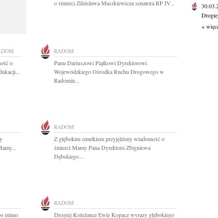
o śmierci Zdzisława Maszkiewicza senatora RP IV...
30.03
Drogie
+ więc
ADOM
RADOM
ość o
Panu Dariuszowi Piątkowi Dyrektorowi
ukacji...
Wojewódzkiego Ośrodka Ruchu Drogowego w
Radomiu...
RADOM
y
Z głębokim smutkiem przyjęliśmy wiadomość o
Mamy...
śmierci Mamy Pana Dyrektora Zbigniewa
Dębskiego...
RADOM
 bo mimo
Drogiej Koleżance Ewie Kopacz wyrazy głębokiego