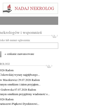
 nekrologów i wspomnień
wisko lub numer ogłoszenia:
+ szukanie zaawansowane
KROLOGI
.2026
Radom
Ciskowskiej wyrazy najgłębszego...
aw Maszkiewicz
29.07.2026
Radom
mnym smutkiem i żalem przyjąłem...
a Grabowska
07.07.2026
Radom
mnym smutkiem przyjęliśmy wiadomość o...
.2026
Radom
ariuszowi Piątkowi Dyrektorowi...