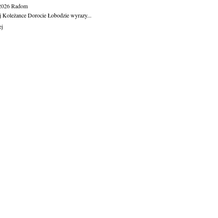
.2026
Radom
j Koleżance Dorocie Łobodzie wyrazy...
ej