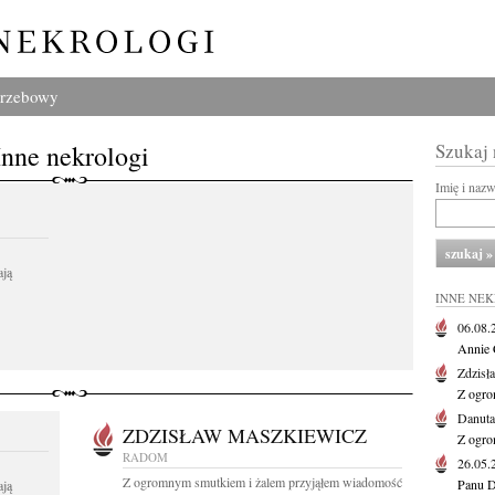
grzebowy
Inne nekrologi
Szukaj
Imię i naz
ają
INNE NE
06.08
Annie 
Zdzisł
Z ogro
Danut
ZDZISŁAW MASZKIEWICZ
Z ogro
RADOM
26.05
Z ogromnym smutkiem i żalem przyjąłem wiadomość
Panu D
ają