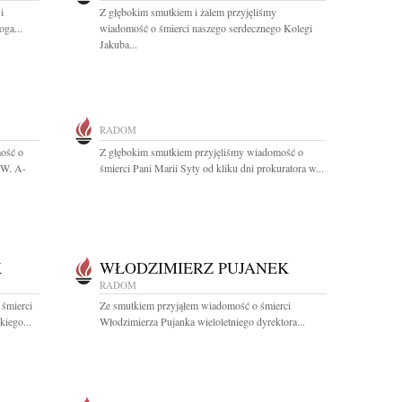
i
Z głębokim smutkiem i żalem przyjęliśmy
oga...
wiadomość o śmierci naszego serdecznego Kolegi
Jakuba...
RADOM
ość o
Z głębokim smutkiem przyjęliśmy wiadomość o
.W. A-
śmierci Pani Marii Syty od kliku dni prokuratora w...
K
WŁODZIMIERZ PUJANEK
RADOM
 śmierci
Ze smutkiem przyjąłem wiadomość o śmierci
iego...
Włodzimierza Pujanka wieloletniego dyrektora...