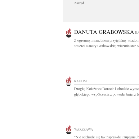
Zarząd...
DANUTA GRABOWSKA
R
Z ogromnym smutkiem przyjęliśmy wiadom
śmierci Danuty Grabowskiej wiceminister ed
RADOM
Drogiej Koleżance Dorocie Łobodzie wyraz
głębokiego współczucia z powodu śmierci 
WARSZAWA
"Nie odchodzi się tak naprawdę i zupełnie,