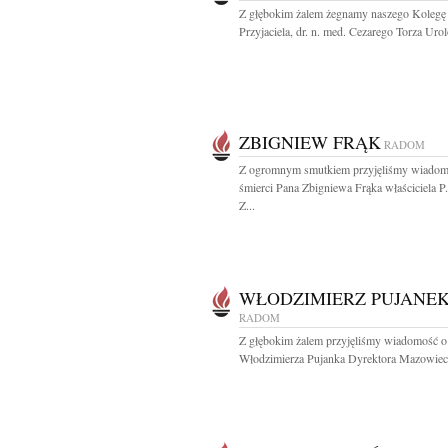
Z głębokim żalem żegnamy naszego Kole­gę 
Przyjaciela, dr. n. med. Cezarego Torza Urol
ZBIGNIEW FRĄK
RADOM
Z ogromnym smutkiem przyjęliśmy wiadom
śmierci Pana Zbigniewa Frąka właściciela P
Z...
WŁODZIMIERZ PUJANE
RADOM
Z głębokim żalem przyjęliśmy wiadomość o
Włodzimierza Pujanka Dyrektora Mazowieck