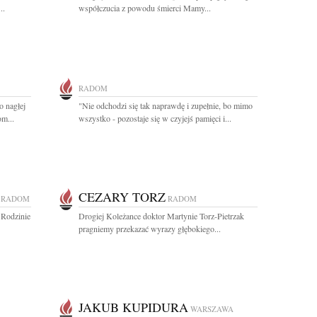
..
współczucia z powodu śmierci Mamy...
RADOM
o nagłej
"Nie odchodzi się tak naprawdę i zupełnie, bo mimo
m...
wszystko - pozostaje się w czyjejś pamięci i...
CEZARY TORZ
RADOM
RADOM
 Rodzinie
Drogiej Koleżance doktor Martynie Torz-Pietrzak
pragniemy przekazać wyrazy głębokiego...
JAKUB KUPIDURA
WARSZAWA