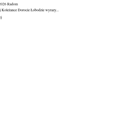
.2026
Radom
j Koleżance Dorocie Łobodzie wyrazy...
ej