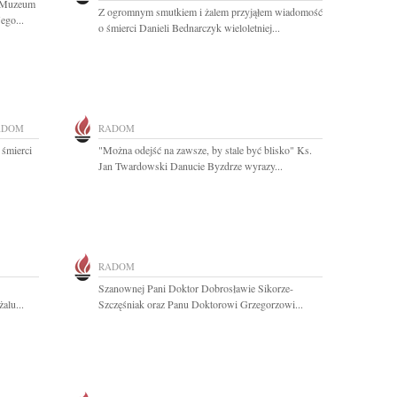
i Muzeum
Z ogromnym smutkiem i żalem przyjąłem wiadomość
ego...
o śmierci Danieli Bednarczyk wieloletniej...
ADOM
RADOM
 śmierci
"Można odejść na zawsze, by stale być blisko" Ks.
Jan Twardowski Danucie Byzdrze wyrazy...
RADOM
Szanownej Pani Doktor Dobrosławie Sikorze-
alu...
Szczęśniak oraz Panu Doktorowi Grzegorzowi...