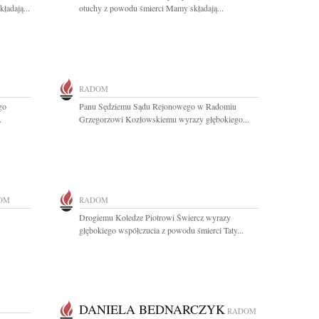
ładają...
otuchy z powodu śmierci Mamy składają...
RADOM
go
Panu Sędziemu Sądu Rejonowego w Radomiu
.
Grzegorzowi Kozłowskiemu wyrazy głębokiego...
OM
RADOM
Drogiemu Koledze Piotrowi Świercz wyrazy
głębokiego współczucia z powodu śmierci Taty...
DANIELA BEDNARCZYK
RADOM