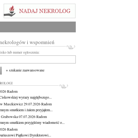
 nekrologów i wspomnień
wisko lub numer ogłoszenia:
+ szukanie zaawansowane
KROLOGI
.2026
Radom
Ciskowskiej wyrazy najgłębszego...
aw Maszkiewicz
29.07.2026
Radom
mnym smutkiem i żalem przyjąłem...
a Grabowska
07.07.2026
Radom
mnym smutkiem przyjęliśmy wiadomość o...
.2026
Radom
ariuszowi Piątkowi Dyrektorowi...