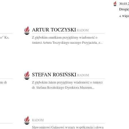
30.03
Drogie
+ więc
ARTUR TOCZYSKI
RADOM
ko" Ks.
Z głębokim smutkiem przyjęliśmy wiadomość o
śmierci Artura Toczyskiego naszego Przyjaciela, z...
STEFAN ROSIŃSKI
RADOM
ie dr
Z głębokim żalem przyjęliśmy wiadomość o śmierci
dr. Stefana Rosińskiego Dyrektora Muzeum...
RADOM
Sławomirowi Galasowi wyrazy współczucia i słowa