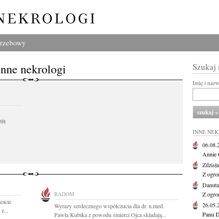
grzebowy
Inne nekrologi
Szukaj
Imię i naz
ają
INNE NE
06.08
Annie 
Zdzisł
Z ogro
Danut
RADOM
Z ogro
eacie
26.05
Wyrazy serdecznego współczucia dla dr. n.med.
z...
Panu D
Pawła Kubika z powodu śmierci Ojca składają...