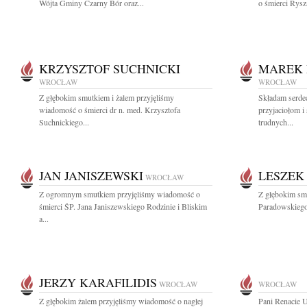
Wójta Gminy Czarny Bór oraz...
o śmierci Rys
KRZYSZTOF SUCHNICKI
MAREK 
WROCŁAW
WROCŁAW
Z głębokim smutkiem i żalem przyjęliśmy
Składam serde
wiadomość o śmierci dr n. med. Krzysztofa
przyjaciołom i
Suchnickiego...
trudnych...
JAN JANISZEWSKI
LESZEK
WROCŁAW
Z ogromnym smutkiem przyjęliśmy wiadomość o
Z głębokim sm
śmierci ŚP. Jana Janiszewskiego Rodzinie i Bliskim
Paradowskiego 
a...
JERZY KARAFILIDIS
WROCŁAW
WROCŁAW
Z głębokim żalem przyjęliśmy wiadomość o nagłej
Pani Renacie 