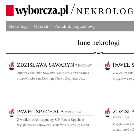
Nekrologi
Odeszli
Poradnik pogrzebowy
Inne nekrologi
ZDZISŁAWA SAWARYN
PAWEŁ 
WROCŁAW
Zmarła Zdzisława Sawaryn wieloletnia pracownica
Z wielkim żal
cukrownictwa na Dolnym Śląsku Żegnamy Ją...
wyjątkowego cz
PAWEŁ SPYCHAŁA
ZDZISŁ
WROCŁAW
WROCŁAW
Z wielkim żalem żegnamy Ś.P. Pawła Spychałę
Z głębokim smu
wyjątkowego człowieka, nauczyciela, artystę NFM...
wiadomość o śm