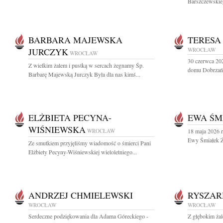
Barszczewskieg
BARBARA MAJEWSKA
TERESA
JURCZYK
WROCŁAW
WROCŁAW
30 czerwca 20
Z wielkim żalem i pustką w sercach żegnamy Śp.
domu Dobrzańs
Barbarę Majewską Jurczyk Była dla nas kimś...
ELŻBIETA PECYNA-
EWA ŚM
WIŚNIEWSKA
WROCŁAW
18 maja 2026 r
Ewy Śmiałek Ży
Ze smutkiem przyjęliśmy wiadomość o śmierci Pani
Elżbiety Pecyny-Wiśniewskiej wieloletniego...
ANDRZEJ CHMIELEWSKI
RYSZAR
WROCŁAW
WROCŁAW
Serdeczne podziękowania dla Adama Góreckiego -
Z głębokim żal