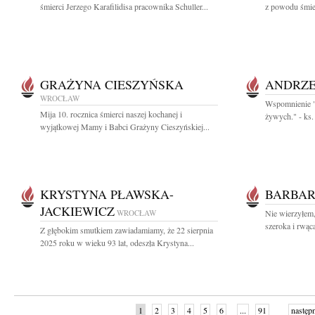
śmierci Jerzego Karafilidisa pracownika Schuller...
z powodu śmier
GRAŻYNA CIESZYŃSKA
ANDRZE
WROCŁAW
Wspomnienie "N
Mija 10. rocznica śmierci naszej kochanej i
żywych." - ks.
wyjątkowej Mamy i Babci Grażyny Cieszyńskiej...
KRYSTYNA PŁAWSKA-
BARBAR
JACKIEWICZ
WROCŁAW
Nie wierzyłem,
szeroka i rwąca
Z głębokim smutkiem zawiadamiamy, że 22 sierpnia
2025 roku w wieku 93 lat, odeszła Krystyna...
1
2
3
4
5
6
...
91
następ