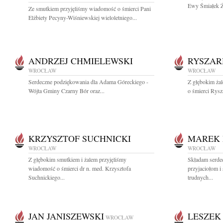
Ewy Śmiałek Ży
Ze smutkiem przyjęliśmy wiadomość o śmierci Pani
Elżbiety Pecyny-Wiśniewskiej wieloletniego...
ANDRZEJ CHMIELEWSKI
RYSZAR
WROCŁAW
WROCŁAW
Serdeczne podziękowania dla Adama Góreckiego -
Z głębokim żal
Wójta Gminy Czarny Bór oraz...
o śmierci Rys
KRZYSZTOF SUCHNICKI
MAREK 
WROCŁAW
WROCŁAW
Z głębokim smutkiem i żalem przyjęliśmy
Składam serde
wiadomość o śmierci dr n. med. Krzysztofa
przyjaciołom i
Suchnickiego...
trudnych...
JAN JANISZEWSKI
LESZEK
WROCŁAW