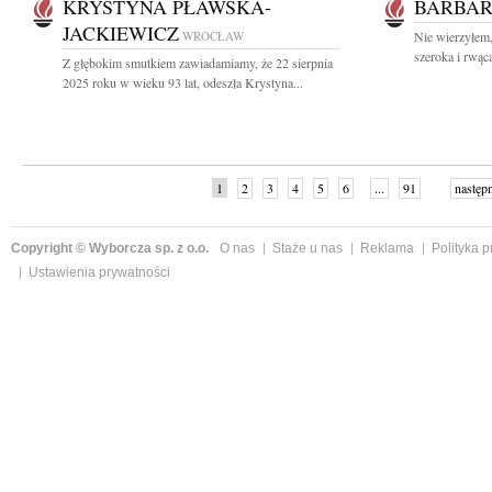
KRYSTYNA PŁAWSKA-
BARBAR
JACKIEWICZ
WROCŁAW
Nie wierzyłem,
szeroka i rwąca
Z głębokim smutkiem zawiadamiamy, że 22 sierpnia
2025 roku w wieku 93 lat, odeszła Krystyna...
1
2
3
4
5
6
...
91
następ
Copyright © Wyborcza sp. z o.o.
O nas
Staże u nas
Reklama
Polityka 
Ustawienia prywatności