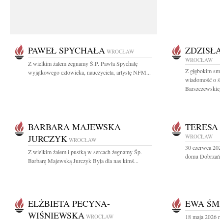
PAWEŁ SPYCHAŁA
ZDZISŁ
WROCŁAW
WROCŁAW
Z wielkim żalem żegnamy Ś.P. Pawła Spychałę
Z głębokim smu
wyjątkowego człowieka, nauczyciela, artystę NFM...
wiadomość o śm
Barszczewskieg
BARBARA MAJEWSKA
TERESA
JURCZYK
WROCŁAW
WROCŁAW
30 czerwca 20
Z wielkim żalem i pustką w sercach żegnamy Śp.
domu Dobrzańs
Barbarę Majewską Jurczyk Była dla nas kimś...
ELŻBIETA PECYNA-
EWA ŚM
WIŚNIEWSKA
WROCŁAW
18 maja 2026 r