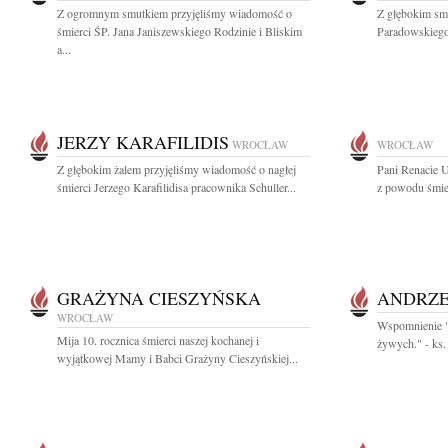
Z ogromnym smutkiem przyjęliśmy wiadomość o
Z głębokim sm
śmierci ŚP. Jana Janiszewskiego Rodzinie i Bliskim
Paradowskiego 
a...
JERZY KARAFILIDIS
WROCŁAW
WROCŁAW
Z głębokim żalem przyjęliśmy wiadomość o nagłej
Pani Renacie 
śmierci Jerzego Karafilidisa pracownika Schuller...
z powodu śmier
GRAŻYNA CIESZYŃSKA
ANDRZE
WROCŁAW
Wspomnienie "N
Mija 10. rocznica śmierci naszej kochanej i
żywych." - ks.
wyjątkowej Mamy i Babci Grażyny Cieszyńskiej...