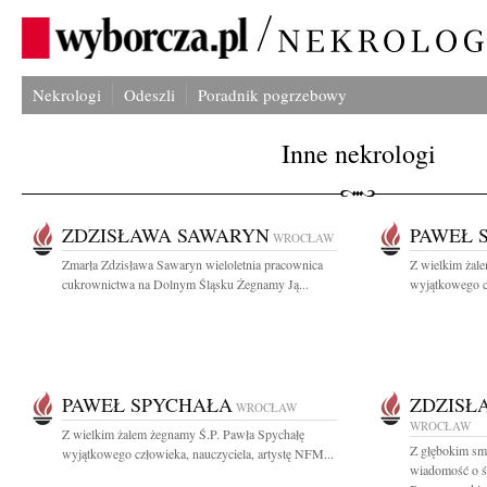
Nekrologi
Odeszli
Poradnik pogrzebowy
Inne nekrologi
ZDZISŁAWA SAWARYN
PAWEŁ 
WROCŁAW
Zmarła Zdzisława Sawaryn wieloletnia pracownica
Z wielkim żal
cukrownictwa na Dolnym Śląsku Żegnamy Ją...
wyjątkowego cz
PAWEŁ SPYCHAŁA
ZDZISŁ
WROCŁAW
WROCŁAW
Z wielkim żalem żegnamy Ś.P. Pawła Spychałę
Z głębokim smu
wyjątkowego człowieka, nauczyciela, artystę NFM...
wiadomość o śm