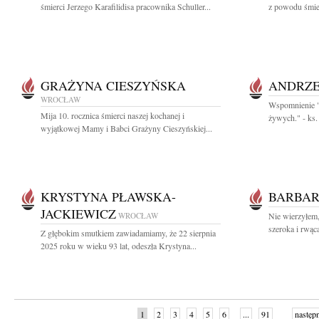
śmierci Jerzego Karafilidisa pracownika Schuller...
z powodu śmier
GRAŻYNA CIESZYŃSKA
ANDRZE
WROCŁAW
Wspomnienie "N
Mija 10. rocznica śmierci naszej kochanej i
żywych." - ks.
wyjątkowej Mamy i Babci Grażyny Cieszyńskiej...
KRYSTYNA PŁAWSKA-
BARBAR
JACKIEWICZ
WROCŁAW
Nie wierzyłem,
szeroka i rwąca
Z głębokim smutkiem zawiadamiamy, że 22 sierpnia
2025 roku w wieku 93 lat, odeszła Krystyna...
1
2
3
4
5
6
...
91
następ