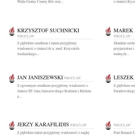
Wójta Gminy Czarny Bór oraz...
o śmierci Rys
KRZYSZTOF SUCHNICKI
MAREK 
WROCŁAW
WROCŁAW
Z głębokim smutkiem i żalem przyjęliśmy
Składam serde
wiadomość o śmierci dr n. med. Krzysztofa
przyjaciołom i
Suchnickiego...
trudnych...
JAN JANISZEWSKI
LESZEK
WROCŁAW
Z ogromnym smutkiem przyjęliśmy wiadomość o
Z głębokim sm
śmierci ŚP. Jana Janiszewskiego Rodzinie i Bliskim
Paradowskiego 
a...
JERZY KARAFILIDIS
WROCŁAW
WROCŁAW
Z głębokim żalem przyjęliśmy wiadomość o nagłej
Pani Renacie 