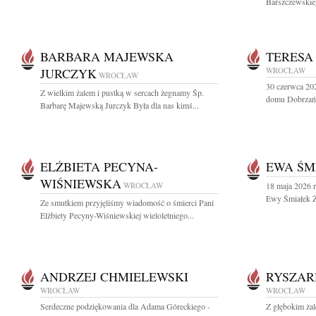
Barszczewskieg
BARBARA MAJEWSKA
TERESA
JURCZYK
WROCŁAW
WROCŁAW
30 czerwca 20
Z wielkim żalem i pustką w sercach żegnamy Śp.
domu Dobrzańs
Barbarę Majewską Jurczyk Była dla nas kimś...
ELŻBIETA PECYNA-
EWA ŚM
WIŚNIEWSKA
WROCŁAW
18 maja 2026 r
Ewy Śmiałek Ży
Ze smutkiem przyjęliśmy wiadomość o śmierci Pani
Elżbiety Pecyny-Wiśniewskiej wieloletniego...
ANDRZEJ CHMIELEWSKI
RYSZAR
WROCŁAW
WROCŁAW
Serdeczne podziękowania dla Adama Góreckiego -
Z głębokim żal