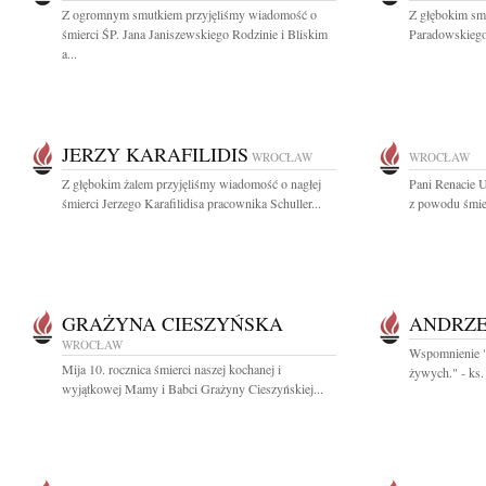
Z ogromnym smutkiem przyjęliśmy wiadomość o
Z głębokim sm
śmierci ŚP. Jana Janiszewskiego Rodzinie i Bliskim
Paradowskiego 
a...
JERZY KARAFILIDIS
WROCŁAW
WROCŁAW
Z głębokim żalem przyjęliśmy wiadomość o nagłej
Pani Renacie 
śmierci Jerzego Karafilidisa pracownika Schuller...
z powodu śmier
GRAŻYNA CIESZYŃSKA
ANDRZE
WROCŁAW
Wspomnienie "N
Mija 10. rocznica śmierci naszej kochanej i
żywych." - ks.
wyjątkowej Mamy i Babci Grażyny Cieszyńskiej...