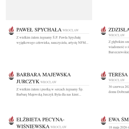
PAWEŁ SPYCHAŁA
ZDZISŁ
WROCŁAW
WROCŁAW
Z wielkim żalem żegnamy Ś.P. Pawła Spychałę
Z głębokim smu
wyjątkowego człowieka, nauczyciela, artystę NFM...
wiadomość o śm
Barszczewskieg
BARBARA MAJEWSKA
TERESA
JURCZYK
WROCŁAW
WROCŁAW
30 czerwca 20
Z wielkim żalem i pustką w sercach żegnamy Śp.
domu Dobrzańs
Barbarę Majewską Jurczyk Była dla nas kimś...
ELŻBIETA PECYNA-
EWA ŚM
WIŚNIEWSKA
WROCŁAW
18 maja 2026 r