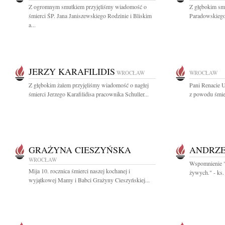
Z ogromnym smutkiem przyjęliśmy wiadomość o
Z głębokim sm
śmierci ŚP. Jana Janiszewskiego Rodzinie i Bliskim
Paradowskiego 
a...
JERZY KARAFILIDIS
WROCŁAW
WROCŁAW
Z głębokim żalem przyjęliśmy wiadomość o nagłej
Pani Renacie 
śmierci Jerzego Karafilidisa pracownika Schuller...
z powodu śmier
GRAŻYNA CIESZYŃSKA
ANDRZE
WROCŁAW
Wspomnienie "N
Mija 10. rocznica śmierci naszej kochanej i
żywych." - ks.
wyjątkowej Mamy i Babci Grażyny Cieszyńskiej...