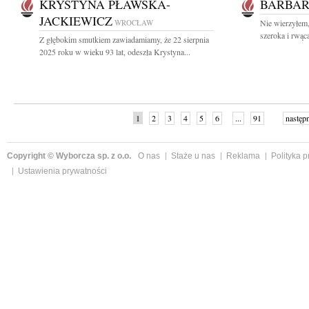
KRYSTYNA PŁAWSKA-
BARBAR
JACKIEWICZ
WROCŁAW
Nie wierzyłem,
szeroka i rwąca
Z głębokim smutkiem zawiadamiamy, że 22 sierpnia
2025 roku w wieku 93 lat, odeszła Krystyna...
1
2
3
4
5
6
...
91
następ
Copyright © Wyborcza sp. z o.o.
O nas
Staże u nas
Reklama
Polityka 
Ustawienia prywatności