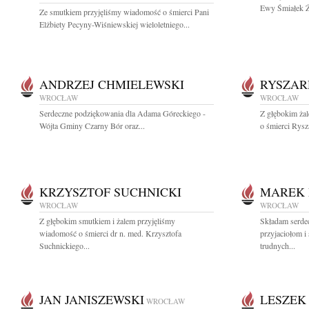
Ewy Śmiałek Ży
Ze smutkiem przyjęliśmy wiadomość o śmierci Pani
Elżbiety Pecyny-Wiśniewskiej wieloletniego...
ANDRZEJ CHMIELEWSKI
RYSZAR
WROCŁAW
WROCŁAW
Serdeczne podziękowania dla Adama Góreckiego -
Z głębokim żal
Wójta Gminy Czarny Bór oraz...
o śmierci Rys
KRZYSZTOF SUCHNICKI
MAREK 
WROCŁAW
WROCŁAW
Z głębokim smutkiem i żalem przyjęliśmy
Składam serde
wiadomość o śmierci dr n. med. Krzysztofa
przyjaciołom i
Suchnickiego...
trudnych...
JAN JANISZEWSKI
LESZEK
WROCŁAW