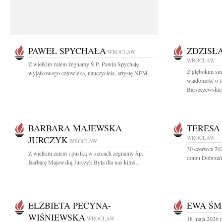
PAWEŁ SPYCHAŁA
ZDZISŁ
WROCŁAW
WROCŁAW
Z wielkim żalem żegnamy Ś.P. Pawła Spychałę
Z głębokim smu
wyjątkowego człowieka, nauczyciela, artystę NFM...
wiadomość o śm
Barszczewskieg
BARBARA MAJEWSKA
TERESA
JURCZYK
WROCŁAW
WROCŁAW
30 czerwca 20
Z wielkim żalem i pustką w sercach żegnamy Śp.
domu Dobrzańs
Barbarę Majewską Jurczyk Była dla nas kimś...
ELŻBIETA PECYNA-
EWA ŚM
WIŚNIEWSKA
WROCŁAW
18 maja 2026 r