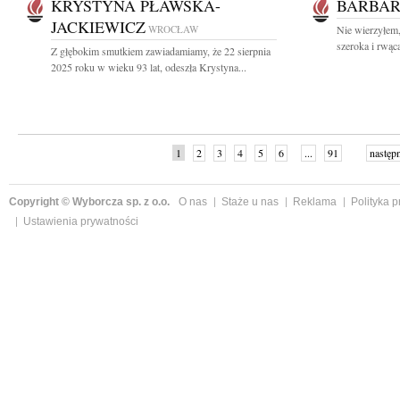
KRYSTYNA PŁAWSKA-
BARBAR
JACKIEWICZ
WROCŁAW
Nie wierzyłem,
szeroka i rwąca
Z głębokim smutkiem zawiadamiamy, że 22 sierpnia
2025 roku w wieku 93 lat, odeszła Krystyna...
1
2
3
4
5
6
...
91
następ
Copyright © Wyborcza sp. z o.o.
O nas
Staże u nas
Reklama
Polityka 
Ustawienia prywatności