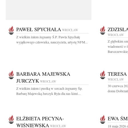
PAWEŁ SPYCHAŁA
ZDZISŁ
WROCŁAW
WROCŁAW
Z wielkim żalem żegnamy Ś.P. Pawła Spychałę
Z głębokim smu
wyjątkowego człowieka, nauczyciela, artystę NFM...
wiadomość o śm
Barszczewskieg
BARBARA MAJEWSKA
TERESA
JURCZYK
WROCŁAW
WROCŁAW
30 czerwca 20
Z wielkim żalem i pustką w sercach żegnamy Śp.
domu Dobrzańs
Barbarę Majewską Jurczyk Była dla nas kimś...
ELŻBIETA PECYNA-
EWA ŚM
WIŚNIEWSKA
WROCŁAW
18 maja 2026 r