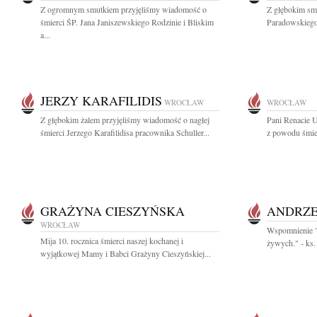
Z ogromnym smutkiem przyjęliśmy wiadomość o
Z głębokim sm
śmierci ŚP. Jana Janiszewskiego Rodzinie i Bliskim
Paradowskiego 
a...
JERZY KARAFILIDIS
WROCŁAW
WROCŁAW
Z głębokim żalem przyjęliśmy wiadomość o nagłej
Pani Renacie 
śmierci Jerzego Karafilidisa pracownika Schuller...
z powodu śmier
GRAŻYNA CIESZYŃSKA
ANDRZE
WROCŁAW
Wspomnienie "N
Mija 10. rocznica śmierci naszej kochanej i
żywych." - ks.
wyjątkowej Mamy i Babci Grażyny Cieszyńskiej...