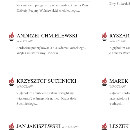
Ewy Śmiałek Ży
Ze smutkiem przyjęliśmy wiadomość o śmierci Pani
Elżbiety Pecyny-Wiśniewskiej wieloletniego...
ANDRZEJ CHMIELEWSKI
RYSZAR
WROCŁAW
WROCŁAW
Serdeczne podziękowania dla Adama Góreckiego -
Z głębokim żal
Wójta Gminy Czarny Bór oraz...
o śmierci Rys
KRZYSZTOF SUCHNICKI
MAREK 
WROCŁAW
WROCŁAW
Z głębokim smutkiem i żalem przyjęliśmy
Składam serde
wiadomość o śmierci dr n. med. Krzysztofa
przyjaciołom i
Suchnickiego...
trudnych...
JAN JANISZEWSKI
LESZEK
WROCŁAW