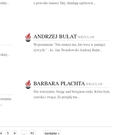
ller...
z powodu śmierci Taty składają sędziowie...
ANDRZEJ BUŁAT
WROCŁAW
Wspomnienie "Nie umiera ten, kto trwa w pamięci
żywych." - ks. Jan Twardowski Andrzej Bułat...
kiej...
BARBARA PŁACHTA
WROCŁAW
Nie wierzyłem, Stojąc nad brzegiem rzeki, Która była
szeroka i rwąca, Że przejdę ten...
sierpnia
...
4
5
6
...
91
następne »