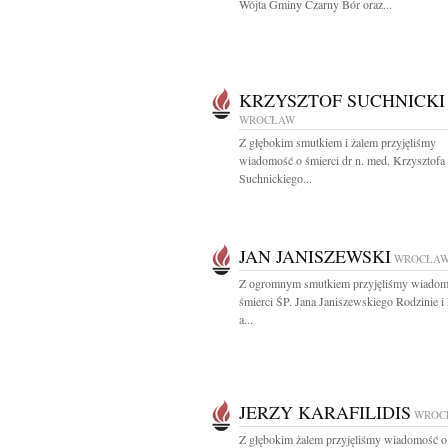
Wójta Gminy Czarny Bór oraz...
KRZYSZTOF SUCHNICKI
WROCŁAW
Z głębokim smutkiem i żalem przyjęliśmy
wiadomość o śmierci dr n. med. Krzysztofa
Suchnickiego...
JAN JANISZEWSKI
WROCŁA
Z ogromnym smutkiem przyjęliśmy wiadom
śmierci ŚP. Jana Janiszewskiego Rodzinie i
a...
JERZY KARAFILIDIS
WROC
Z głębokim żalem przyjęliśmy wiadomość o 