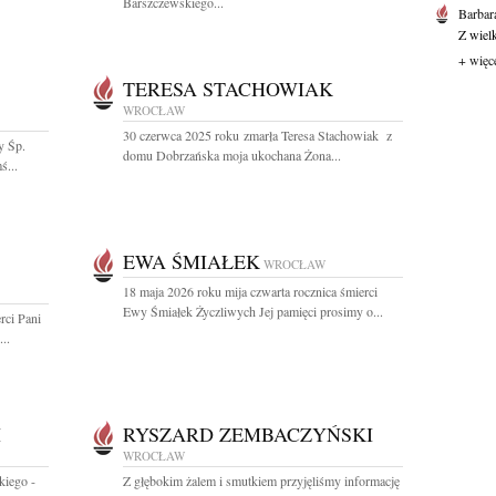
Barszczewskiego...
Barbar
Z wiel
+ więc
TERESA STACHOWIAK
WROCŁAW
30 czerwca 2025 roku zmarła Teresa Stachowiak z
y Śp.
domu Dobrzańska moja ukochana Żona...
ś...
EWA ŚMIAŁEK
WROCŁAW
18 maja 2026 roku mija czwarta rocznica śmierci
Ewy Śmiałek Życzliwych Jej pamięci prosimy o...
rci Pani
..
I
RYSZARD ZEMBACZYŃSKI
WROCŁAW
kiego -
Z głębokim żalem i smutkiem przyjęliśmy informację