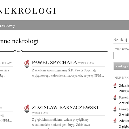
grzebowy
Inne nekrologi
Szukaj
Imię i naz
PAWEŁ SPYCHAŁA
ROCŁAW
WROCŁAW
cownica
Z wielkim żalem żegnamy Ś.P. Pawła Spychałę
ą...
wyjątkowego człowieka, nauczyciela, artystę NFM...
INNE NE
Zdzisł
Zmarła
Paweł 
Z wiel
ZDZISŁAW BARSZCZEWSKI
W
Paweł 
WROCŁAW
Z wiel
ałę
Z głębokim smutkiem i żalem przyjęliśmy
tę NFM...
Zdzisł
wiadomość o śmierci gen. bryg. Zdzisława
Z głęb