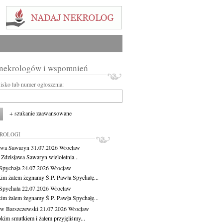
 nekrologów i wspomnień
wisko lub numer ogłoszenia:
+ szukanie zaawansowane
KROLOGI
awa Sawaryn
31.07.2026
Wrocław
 Zdzisława Sawaryn wieloletnia...
Spychała
24.07.2026
Wrocław
kim żalem żegnamy Ś.P. Pawła Spychałę...
Spychała
22.07.2026
Wrocław
kim żalem żegnamy Ś.P. Pawła Spychałę...
aw Barszczewski
21.07.2026
Wrocław
okim smutkiem i żalem przyjęliśmy...