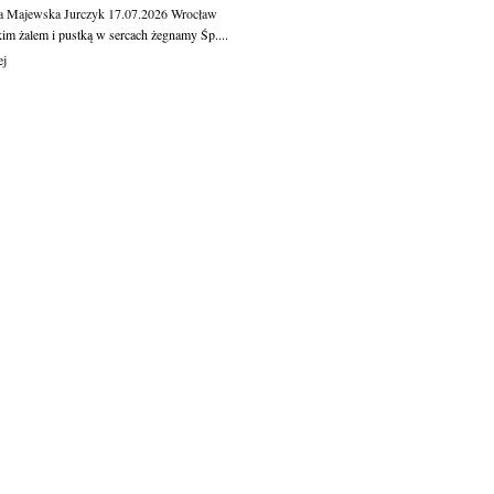
a Majewska Jurczyk
17.07.2026
Wrocław
kim żalem i pustką w sercach żegnamy Śp....
ej