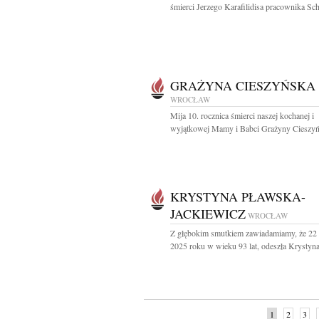
śmierci Jerzego Karafilidisa pracownika Schu
GRAŻYNA CIESZYŃSKA
WROCŁAW
Mija 10. rocznica śmierci naszej kochanej i
wyjątkowej Mamy i Babci Grażyny Cieszyńs
KRYSTYNA PŁAWSKA-
JACKIEWICZ
WROCŁAW
Z głębokim smutkiem zawiadamiamy, że 22 
2025 roku w wieku 93 lat, odeszła Krystyna
1
2
3