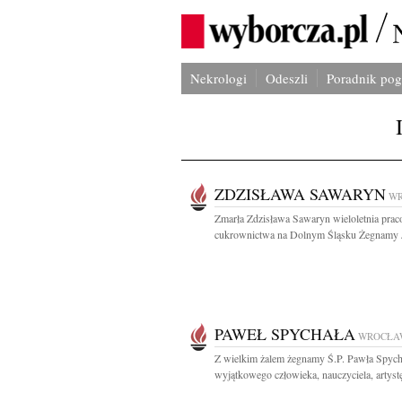
Nekrologi
Odeszli
Poradnik po
ZDZISŁAWA SAWARYN
W
Zmarła Zdzisława Sawaryn wieloletnia pra
cukrownictwa na Dolnym Śląsku Żegnamy J
PAWEŁ SPYCHAŁA
WROCŁA
Z wielkim żalem żegnamy Ś.P. Pawła Spych
wyjątkowego człowieka, nauczyciela, artys