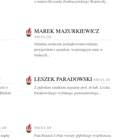
o śmierci Ryszarda Zembaczyńskiego Wojewody...
MAREK MAZURKIEWICZ
WROCŁAW
Składam serdeczne podziękowania rodzinie,
przyjaciołom i sąsiadom, wspierającym mnie w
trudnych...
LESZEK PARADOWSKI
W
WROCŁAW
ość o
Z głębokim smutkiem żegnamy prof. dr hab. Leszka
 Bliskim
Paradowskiego wybitnego gastroenterologa,...
ŁAW
WROCŁAW
nagłej
Pani Renacie Urban wyrazy głębokiego współczucia