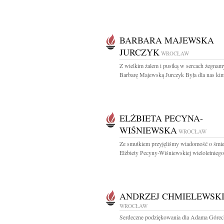
BARBARA MAJEWSKA
JURCZYK
WROCŁAW
Z wielkim żalem i pustką w sercach żegnam
Barbarę Majewską Jurczyk Była dla nas kim
ELŻBIETA PECYNA-
WIŚNIEWSKA
WROCŁAW
Ze smutkiem przyjęliśmy wiadomość o śmie
Elżbiety Pecyny-Wiśniewskiej wieloletniego.
ANDRZEJ CHMIELEWSK
WROCŁAW
Serdeczne podziękowania dla Adama Górec