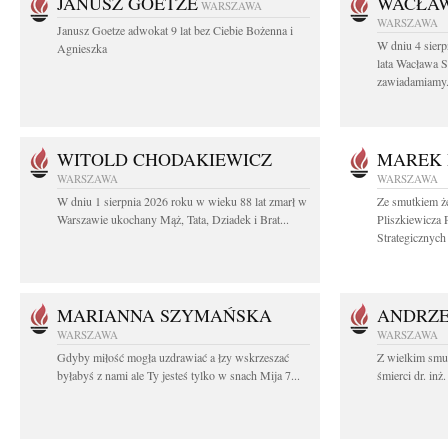
JANUSZ GOETZE
WACŁAW
WARSZAWA
WARSZAWA
Janusz Goetze adwokat 9 lat bez Ciebie Bożenna i
W dniu 4 sier
Agnieszka
lata Wacława 
zawiadamiamy.
WITOLD CHODAKIEWICZ
MAREK 
WARSZAWA
WARSZAWA
W dniu 1 sierpnia 2026 roku w wieku 88 lat zmarł w
Ze smutkiem ż
Warszawie ukochany Mąż, Tata, Dziadek i Brat...
Pliszkiewicza 
Strategicznych i
MARIANNA SZYMAŃSKA
ANDRZE
WARSZAWA
WARSZAWA
Gdyby miłość mogła uzdrawiać a łzy wskrzeszać
Z wielkim smu
byłabyś z nami ale Ty jesteś tylko w snach Mija 7...
śmierci dr. in