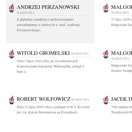
ANDRZEJ PERZANOWSKI
MAŁGOR
WARSZAWA
WARSZAWA
Z głębokim smutkiem i niedowierzaniem
27 lipca 2026 
zawiadamiamy o śmierci dr n. med. Andrzeja
Małgorzata Sz
Perzanowskiego...
WITOLD GROMELSKI
MAŁGO
WARSZAWA
WARSZAWA
Dnia 5 lipca 1942 roku, po wysadzeniu pod
Małgorzata Sz
Kopcewiczami transportu Wehrmachtu, poległ w
Siostro! Dzięk
boju z...
ROBERT WOLFOWICZ
JACEK 
WARSZAWA
Dnia 31 lipca 2026 roku o godzinie 8.00 w Kościele
"Nie umiera te
pw. św. Karola Boromeusza na Powązkach...
Twardowski Dzi