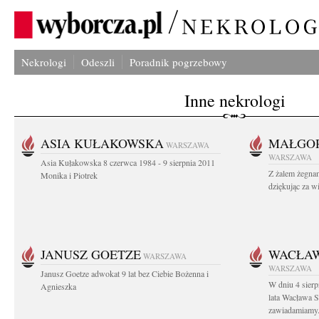
Nekrologi
Odeszli
Poradnik pogrzebowy
Inne nekrologi
ASIA KUŁAKOWSKA
MAŁGOR
WARSZAWA
WARSZAWA
Asia Kułakowska 8 czerwca 1984 - 9 sierpnia 2011
Z żalem żegnam
Monika i Piotrek
dziękując za w
JANUSZ GOETZE
WACŁAW
WARSZAWA
WARSZAWA
Janusz Goetze adwokat 9 lat bez Ciebie Bożenna i
W dniu 4 sier
Agnieszka
lata Wacława 
zawiadamiamy.