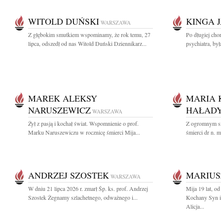
WITOLD DUŃSKI
KINGA 
WARSZAWA
Z głębokim smutkiem wspominamy, że rok temu, 27
Po długiej cho
lipca, odszedł od nas Witold Duński Dziennikarz...
psychiatra, by
MAREK ALEKSY
MARIA 
NARUSZEWICZ
HAŁADY
WARSZAWA
Żył z pasją i kochał świat. Wspomnienie o prof.
Z ogromnym s
Marku Naruszewiczu w rocznicę śmierci Mija...
śmierci dr n. 
ANDRZEJ SZOSTEK
MARIUS
WARSZAWA
W dniu 21 lipca 2026 r. zmarł Śp. ks. prof. Andrzej
Mija 19 lat, o
Szostek Żegnamy szlachetnego, odważnego i...
Kochany Syn i
Alicja...