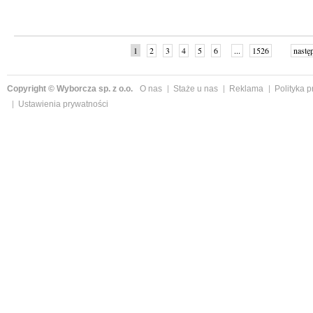
1
2
3
4
5
6
...
1526
nastę
Copyright © Wyborcza sp. z o.o.
O nas
Staże u nas
Reklama
Polityka 
Ustawienia prywatności