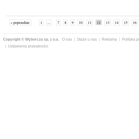
« poprzednie
1
...
7
8
9
10
11
12
13
14
15
16
Copyright © Wyborcza sp. z o.o.
O nas
Staże u nas
Reklama
Polityka 
Ustawienia prywatności