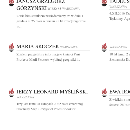
JANUSZ GRZEGORZ
TADEUS
GÓRZYŃSKI
WARSZAWA
WIEK: 85
WARSZAWA
4.XII.2016 Ta
Z wielkim smutkiem zawiadamiamy, że w dniu 1
Tęsknimy, Agat
grudnia 2025 roku w wieku 85 lat zmarł tragicznie
w...
MARIA SKOCZEK
WARSZAWA
WARSZAWA
Z żalem przyjęliśmy informację o śmierci Pani
10 lat temu, 2
Profesor Marii Skoczek wybitnej geografki i...
Sieniawska Koc
JERZY LEONARD MYŚLIŃSKI
EWA RO
WARSZAWA
Z wielkim smu
Trzy lata temu 28 listopada 2022 roku zmarł mój
śmierci 26 lis
ukochany Mąż i Przyjaciel Profesor doktor...