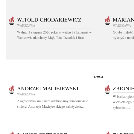
WITOLD CHODAKIEWICZ
MARIA
WARSZAWA
WARSZAWA
W dniu 1 sierpnia 2026 roku w wieku 88 lat zmarł w
Gdyby miłość 
Warszawie ukochany Mąż, Tata, Dziadek i Brat...
byłabyś z nami 
ANDRZEJ MACIEJEWSKI
ZBIGNI
WARSZAWA
W bardzo głę
Z ogromnym smutkiem odebraliśmy wiadomość o
wieloletniego
śmierci Andrzeja Maciejewskiego założyciela,...
sytuacjach...