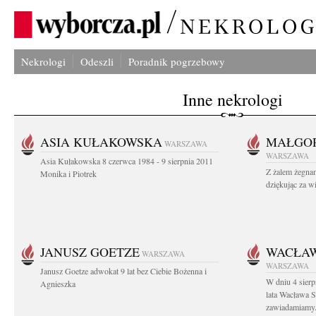
Nekrologi
Odeszli
Poradnik pogrzebowy
Inne nekrologi
ASIA KUŁAKOWSKA
MAŁGOR
WARSZAWA
WARSZAWA
Asia Kułakowska 8 czerwca 1984 - 9 sierpnia 2011
Z żalem żegnam
Monika i Piotrek
dziękując za w
JANUSZ GOETZE
WACŁAW
WARSZAWA
WARSZAWA
Janusz Goetze adwokat 9 lat bez Ciebie Bożenna i
W dniu 4 sier
Agnieszka
lata Wacława 
zawiadamiamy.