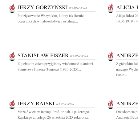
JERZY GÓRZYŃSKI
ALICJA
WARSZAWA
Podziękowanie Wszystkim, którzy tak licznie
Alicja Rdest 2
uczestniczyli w nabożeństwie i ostatniej...
14.06.1919 - 
STANISŁAW FISZER
ANDRZE
WARSZAWA
Z głębokim żalem przyjęliśmy wiadomość o śmierci
Z głębokim ża
Stanisława Fiszera (Juniora) (1935-2025)...
naszego Wych
Panie...
JERZY RAJSKI
ANDRZE
WARSZAWA
Msza Święta w intencji Prof. dr hab. ś.p. Jerzego
Dwadzieścia pi
Rajskiego zmarłego 26 września 2025 roku oraz...
Andrzeja Budz