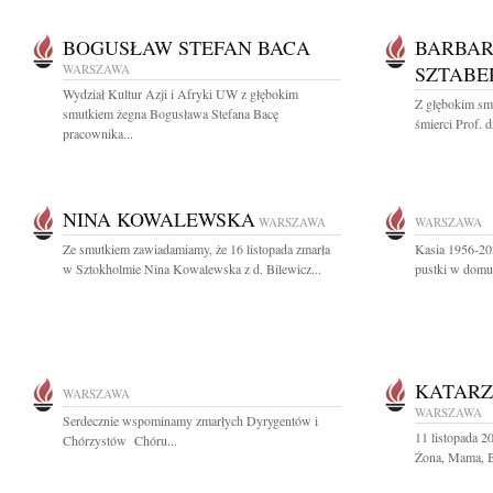
BOGUSŁAW STEFAN BACA
BARBAR
WARSZAWA
SZTABE
Wydział Kultur Azji i Afryki UW z głębokim
Z głębokim sm
smutkiem żegna Bogusława Stefana Bacę
śmierci Prof. d
pracownika...
NINA KOWALEWSKA
WARSZAWA
WARSZAWA
Ze smutkiem zawiadamiamy, że 16 listopada zmarła
Kasia 1956-202
w Sztokholmie Nina Kowalewska z d. Bilewicz...
pustki w dom
KATAR
WARSZAWA
WARSZAWA
Serdecznie wspominamy zmarłych Dyrygentów i
11 listopada 
Chórzystów Chóru...
Żona, Mama, Ba