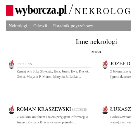
Nekrologi
Odeszli
Poradnik pogrzebowy
Inne nekrologi
JÓZEF 
SZCZECIN
Żegnaj Alu Jola, Zbyszek, Ewa, Jurek, Ewa, Rysiek,
Z bólem przyję
Gosia, Marysia P, Marek, Marysia B, Lidka,...
Ignora działac
ROMAN KRASZEWSKI
ŁUKASZ
SZCZECIN
Z wielkim smutkiem i żalem przyjąłem informację o
Podziękowanie
śmierci Romana Kraszewskiego pianisty,...
współpracowni