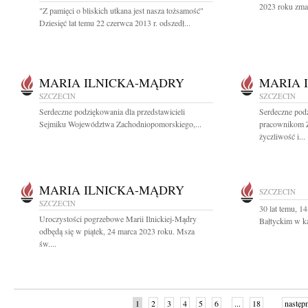
2023 roku zmar
"Z pamięci o bliskich utkana jest nasza tożsamość"
Dziesięć lat temu 22 czerwca 2013 r. odszedł...
MARIA ILNICKA-MĄDRY
MARIA 
SZCZECIN
SZCZECIN
Serdeczne podziękowania dla przedstawicieli
Serdeczne podz
Sejmiku Województwa Zachodniopomorskiego,...
pracownikom 
życzliwość i...
MARIA ILNICKA-MĄDRY
SZCZECIN
SZCZECIN
30 lat temu, 1
Uroczystości pogrzebowe Marii Ilnickiej-Mądry
Bałtyckim w ka
odbędą się w piątek, 24 marca 2023 roku. Msza
św....
1
2
3
4
5
6
...
18
następ