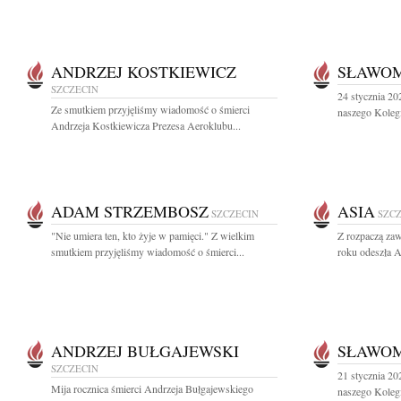
ANDRZEJ KOSTKIEWICZ
SŁAWOM
SZCZECIN
24 stycznia 20
Ze smutkiem przyjęliśmy wiadomość o śmierci
naszego Kolegi
Andrzeja Kostkiewicza Prezesa Aeroklubu...
ADAM STRZEMBOSZ
ASIA
SZCZECIN
SZC
"Nie umiera ten, kto żyje w pamięci." Z wielkim
Z rozpaczą zaw
smutkiem przyjęliśmy wiadomość o śmierci...
roku odeszła A
ANDRZEJ BUŁGAJEWSKI
SŁAWOM
SZCZECIN
21 stycznia 202
Mija rocznica śmierci Andrzeja Bułgajewskiego
naszego Kolegi