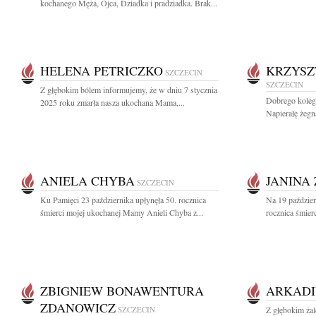
kochanego Męża, Ojca, Dziadka i pradziadka. Brak...
HELENA PETRICZKO
KRZYSZ
SZCZECIN
SZCZECIN
Z głębokim bólem informujemy, że w dniu 7 stycznia
Dobrego kolegę
2025 roku zmarła nasza ukochana Mama,...
Napierałę żegn
ANIELA CHYBA
JANINA
SZCZECIN
Ku Pamięci 23 października upłynęła 50. rocznica
Na 19 paździe
śmierci mojej ukochanej Mamy Anieli Chyba z...
rocznica śmier
ZBIGNIEW BONAWENTURA
ARKADI
ZDANOWICZ
SZCZECIN
Z głębokim ża