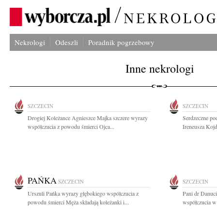
Nekrologi
Odeszli
Poradnik pogrzebowy
Inne nekrologi
SZCZECIN
SZCZECIN
Drogiej Koleżance Agnieszce Majka szczere wyrazy
Serdzeczne pod
współczucia z powodu śmierci Ojca...
Ireneusza Kojd
PAŃKA
SZCZECIN
SZCZECIN
Urszuli Pańka wyrazy głębokiego współczucia z
Pani dr Danuci
powodu śmierci Męża składają koleżanki i...
współczucia w 