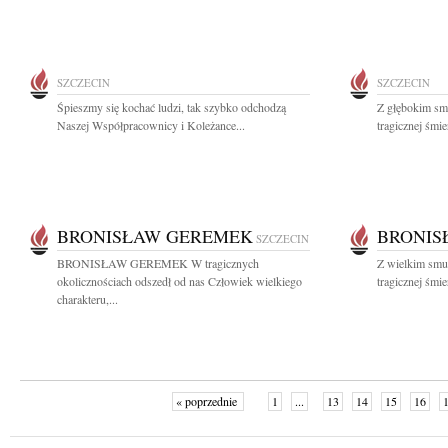
SZCZECIN
SZCZECIN
Śpieszmy się kochać ludzi, tak szybko odchodzą
Z głębokim sm
Naszej Współpracownicy i Koleżance...
tragicznej śmi
BRONISŁAW GEREMEK
BRONIS
SZCZECIN
BRONISŁAW GEREMEK W tragicznych
Z wielkim smu
okolicznościach odszedł od nas Człowiek wielkiego
tragicznej śmi
charakteru,...
« poprzednie
1
...
13
14
15
16