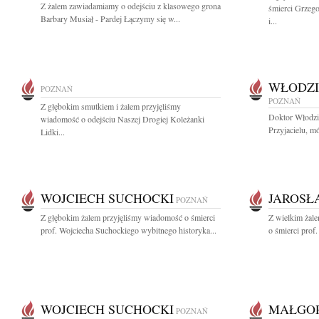
Z żalem zawiadamiamy o odejściu z klasowego grona
śmierci Grzeg
Barbary Musiał - Pardej Łączymy się w...
i...
WŁODZI
POZNAŃ
POZNAŃ
Z głębokim smutkiem i żalem przyjęliśmy
Doktor Włodzi
wiadomość o odejściu Naszej Drogiej Koleżanki
Przyjacielu, mó
Lidki...
WOJCIECH SUCHOCKI
JAROSŁ
POZNAŃ
Z głębokim żalem przyjęliśmy wiadomość o śmierci
Z wielkim żal
prof. Wojciecha Suchockiego wybitnego historyka...
o śmierci prof
WOJCIECH SUCHOCKI
MAŁGOR
POZNAŃ