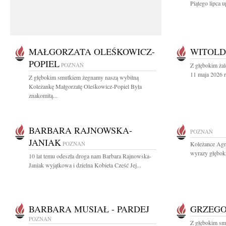
Piątego lipca u
MAŁGORZATA OLEŚKOWICZ-
WITOLD
POPIEL
POZNAŃ
Z głębokim ża
11 maja 2026 r
Z głębokim smutkiem żegnamy naszą wybitną
Koleżankę Małgorzatę Oleśkowicz-Popiel Była
znakomitą...
BARBARA RAJNOWSKA-
POZNAŃ
JANIAK
POZNAŃ
Koleżance Agni
wyrazy głębok
10 lat temu odeszła droga nam Barbara Rajnowska-
Janiak wyjątkowa i dzielna Kobieta Cześć Jej...
BARBARA MUSIAŁ - PARDEJ
GRZEGO
POZNAŃ
Z głębokim sm