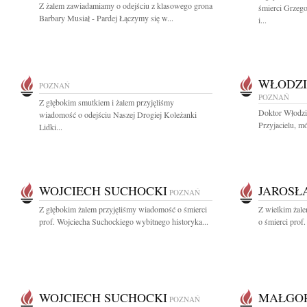
Z żalem zawiadamiamy o odejściu z klasowego grona
śmierci Grzeg
Barbary Musiał - Pardej Łączymy się w...
i...
WŁODZI
POZNAŃ
POZNAŃ
Z głębokim smutkiem i żalem przyjęliśmy
Doktor Włodzi
wiadomość o odejściu Naszej Drogiej Koleżanki
Przyjacielu, mó
Lidki...
WOJCIECH SUCHOCKI
JAROSŁ
POZNAŃ
Z głębokim żalem przyjęliśmy wiadomość o śmierci
Z wielkim żal
prof. Wojciecha Suchockiego wybitnego historyka...
o śmierci prof
WOJCIECH SUCHOCKI
MAŁGOR
POZNAŃ