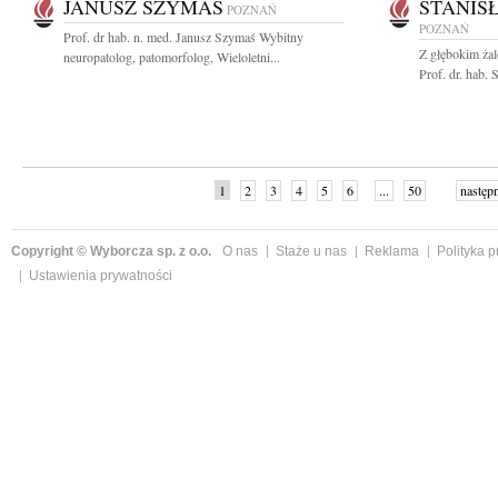
JANUSZ SZYMAŚ
STANIS
POZNAŃ
POZNAŃ
Prof. dr hab. n. med. Janusz Szymaś Wybitny
Z głębokim ża
neuropatolog, patomorfolog, Wieloletni...
Prof. dr. hab.
1
2
3
4
5
6
...
50
następ
Copyright © Wyborcza sp. z o.o.
O nas
Staże u nas
Reklama
Polityka 
Ustawienia prywatności