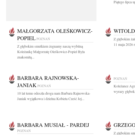
Piątego lipca u
MAŁGORZATA OLEŚKOWICZ-
WITOLD
POPIEL
POZNAŃ
Z głębokim ża
11 maja 2026 r
Z głębokim smutkiem żegnamy naszą wybitną
Koleżankę Małgorzatę Oleśkowicz-Popiel Była
znakomitą...
BARBARA RAJNOWSKA-
POZNAŃ
JANIAK
POZNAŃ
Koleżance Agni
wyrazy głębok
10 lat temu odeszła droga nam Barbara Rajnowska-
Janiak wyjątkowa i dzielna Kobieta Cześć Jej...
BARBARA MUSIAŁ - PARDEJ
GRZEGO
POZNAŃ
Z głębokim sm