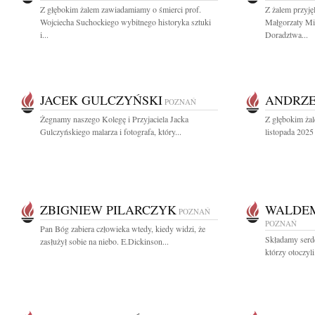
Z głębokim żalem zawiadamiamy o śmierci prof.
Z żalem przyj
Wojciecha Suchockiego wybitnego historyka sztuki
Małgorzaty M
i...
Doradztwa...
JACEK GULCZYŃSKI
ANDRZE
POZNAŃ
Żegnamy naszego Kolegę i Przyjaciela Jacka
Z głębokim ża
Gulczyńskiego malarza i fotografa, który...
listopada 2025 
ZBIGNIEW PILARCZYK
WALDEM
POZNAŃ
POZNAŃ
Pan Bóg zabiera człowieka wtedy, kiedy widzi, że
Składamy serd
zasłużył sobie na niebo. E.Dickinson...
którzy otoczyl