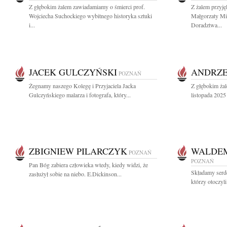
Z głębokim żalem zawiadamiamy o śmierci prof.
Z żalem przyj
Wojciecha Suchockiego wybitnego historyka sztuki
Małgorzaty M
i...
Doradztwa...
JACEK GULCZYŃSKI
ANDRZE
POZNAŃ
Żegnamy naszego Kolegę i Przyjaciela Jacka
Z głębokim ża
Gulczyńskiego malarza i fotografa, który...
listopada 2025 
ZBIGNIEW PILARCZYK
WALDEM
POZNAŃ
POZNAŃ
Pan Bóg zabiera człowieka wtedy, kiedy widzi, że
Składamy serd
zasłużył sobie na niebo. E.Dickinson...
którzy otoczyl