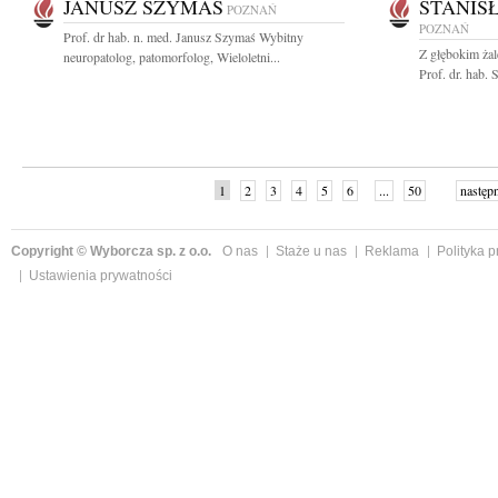
JANUSZ SZYMAŚ
STANIS
POZNAŃ
POZNAŃ
Prof. dr hab. n. med. Janusz Szymaś Wybitny
Z głębokim ża
neuropatolog, patomorfolog, Wieloletni...
Prof. dr. hab.
1
2
3
4
5
6
...
50
następ
Copyright © Wyborcza sp. z o.o.
O nas
Staże u nas
Reklama
Polityka 
Ustawienia prywatności