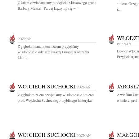
Z żalem zawiadamiamy o odejściu z klasowego grona
śmierci Grzeg
Barbary Musiał - Pardej Łączymy się w...
i...
WŁODZI
POZNAŃ
POZNAŃ
Z głębokim smutkiem i żalem przyjęliśmy
Doktor Włodzi
wiadomość o odejściu Naszej Drogiej Koleżanki
Przyjacielu, mó
Lidki...
WOJCIECH SUCHOCKI
JAROSŁ
POZNAŃ
Z głębokim żalem przyjęliśmy wiadomość o śmierci
Z wielkim żal
prof. Wojciecha Suchockiego wybitnego historyka...
o śmierci prof
WOJCIECH SUCHOCKI
MAŁGOR
POZNAŃ