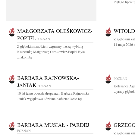
Piątego lipca u
MAŁGORZATA OLEŚKOWICZ-
WITOLD
POPIEL
POZNAŃ
Z głębokim ża
11 maja 2026 r
Z głębokim smutkiem żegnamy naszą wybitną
Koleżankę Małgorzatę Oleśkowicz-Popiel Była
znakomitą...
BARBARA RAJNOWSKA-
POZNAŃ
JANIAK
POZNAŃ
Koleżance Agni
wyrazy głębok
10 lat temu odeszła droga nam Barbara Rajnowska-
Janiak wyjątkowa i dzielna Kobieta Cześć Jej...
BARBARA MUSIAŁ - PARDEJ
GRZEGO
POZNAŃ
Z głębokim sm