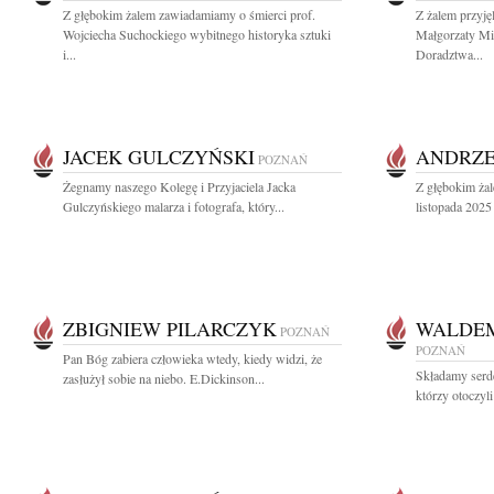
Z głębokim żalem zawiadamiamy o śmierci prof.
Z żalem przyj
Wojciecha Suchockiego wybitnego historyka sztuki
Małgorzaty M
i...
Doradztwa...
JACEK GULCZYŃSKI
ANDRZE
POZNAŃ
Żegnamy naszego Kolegę i Przyjaciela Jacka
Z głębokim ża
Gulczyńskiego malarza i fotografa, który...
listopada 2025 
ZBIGNIEW PILARCZYK
WALDEM
POZNAŃ
POZNAŃ
Pan Bóg zabiera człowieka wtedy, kiedy widzi, że
Składamy serd
zasłużył sobie na niebo. E.Dickinson...
którzy otoczyl