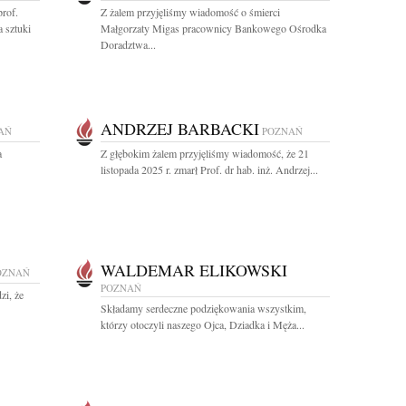
rof.
Z żalem przyjęliśmy wiadomość o śmierci
 sztuki
Małgorzaty Migas pracownicy Bankowego Ośrodka
Doradztwa...
ANDRZEJ BARBACKI
AŃ
POZNAŃ
a
Z głębokim żalem przyjęliśmy wiadomość, że 21
listopada 2025 r. zmarł Prof. dr hab. inż. Andrzej...
WALDEMAR ELIKOWSKI
OZNAŃ
POZNAŃ
zi, że
Składamy serdeczne podziękowania wszystkim,
którzy otoczyli naszego Ojca, Dziadka i Męża...