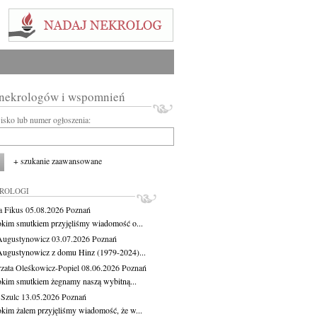
 nekrologów i wspomnień
wisko lub numer ogłoszenia:
+ szukanie zaawansowane
KROLOGI
a Fikus
05.08.2026
Poznań
okim smutkiem przyjęliśmy wiadomość o...
Augustynowicz
03.07.2026
Poznań
Augustynowicz z domu Hinz (1979-2024)...
zata Oleśkowicz-Popiel
08.06.2026
Poznań
okim smutkiem żegnamy naszą wybitną...
 Szulc
13.05.2026
Poznań
okim żalem przyjęliśmy wiadomość, że w...