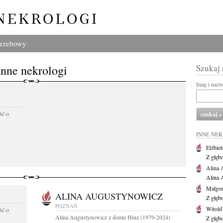
grzebowy
Inne nekrologi
Szukaj
Imię i naz
ść o
INNE NE
Elżbiet
Z głęb
Alina 
Alina 
Małgor
ALINA AUGUSTYNOWICZ
Z głęb
POZNAŃ
Witold
ść o
Alina Augustynowicz z domu Hinz (1979-2024)
Z głęb