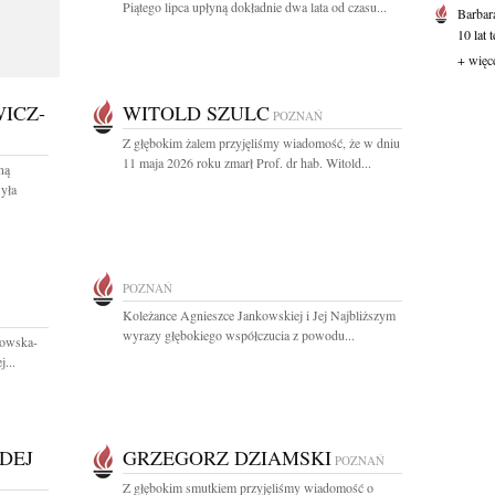
Piątego lipca upłyną dokładnie dwa lata od czasu...
Barbar
10 lat 
+ więc
ICZ-
WITOLD SZULC
POZNAŃ
Z głębokim żalem przyjęliśmy wiadomość, że w dniu
11 maja 2026 roku zmarł Prof. dr hab. Witold...
ną
yła
POZNAŃ
Koleżance Agnieszce Jankowskiej i Jej Najbliższym
wyrazy głębokiego współczucia z powodu...
nowska-
...
DEJ
GRZEGORZ DZIAMSKI
POZNAŃ
Z głębokim smutkiem przyjęliśmy wiadomość o