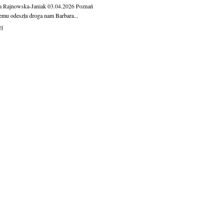
a Rajnowska-Janiak
03.04.2026
Poznań
temu odeszła droga nam Barbara...
ej