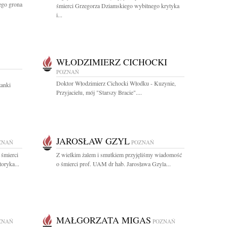
ego grona
śmierci Grzegorza Dziamskiego wybitnego krytyka
i...
WŁODZIMIERZ CICHOCKI
POZNAŃ
Doktor Włodzimierz Cichocki Włodku - Kuzynie,
żanki
Przyjacielu, mój "Starszy Bracie"....
JAROSŁAW GZYL
ZNAŃ
POZNAŃ
 śmierci
Z wielkim żalem i smutkiem przyjęliśmy wiadomość
oryka...
o śmierci prof. UAM dr hab. Jarosława Gzyla...
MAŁGORZATA MIGAS
ZNAŃ
POZNAŃ