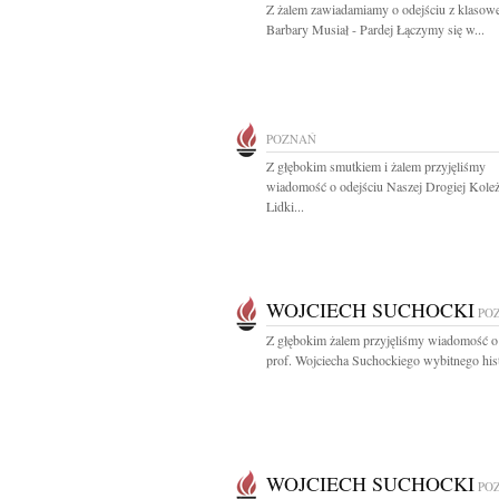
Z żalem zawiadamiamy o odejściu z klasow
Barbary Musiał - Pardej Łączymy się w...
POZNAŃ
Z głębokim smutkiem i żalem przyjęliśmy
wiadomość o odejściu Naszej Drogiej Kole
Lidki...
WOJCIECH SUCHOCKI
PO
Z głębokim żalem przyjęliśmy wiadomość o
prof. Wojciecha Suchockiego wybitnego hist
WOJCIECH SUCHOCKI
PO