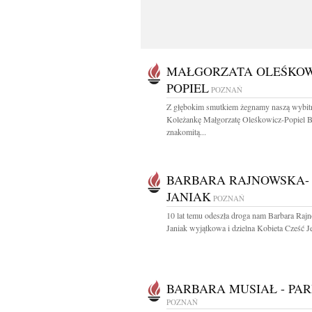
MAŁGORZATA OLEŚKOW
POPIEL
POZNAŃ
Z głębokim smutkiem żegnamy naszą wybit
Koleżankę Małgorzatę Oleśkowicz-Popiel B
znakomitą...
BARBARA RAJNOWSKA-
JANIAK
POZNAŃ
10 lat temu odeszła droga nam Barbara Raj
Janiak wyjątkowa i dzielna Kobieta Cześć Jej
BARBARA MUSIAŁ - PAR
POZNAŃ