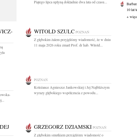
Piątego lipca upłyną dokładnie dwa lata od czasu...
Barbar
10 lat 
+ więc
ICZ-
WITOLD SZULC
POZNAŃ
Z głębokim żalem przyjęliśmy wiadomość, że w dniu
11 maja 2026 roku zmarł Prof. dr hab. Witold...
ną
yła
POZNAŃ
Koleżance Agnieszce Jankowskiej i Jej Najbliższym
wyrazy głębokiego współczucia z powodu...
nowska-
...
DEJ
GRZEGORZ DZIAMSKI
POZNAŃ
Z głębokim smutkiem przyjęliśmy wiadomość o