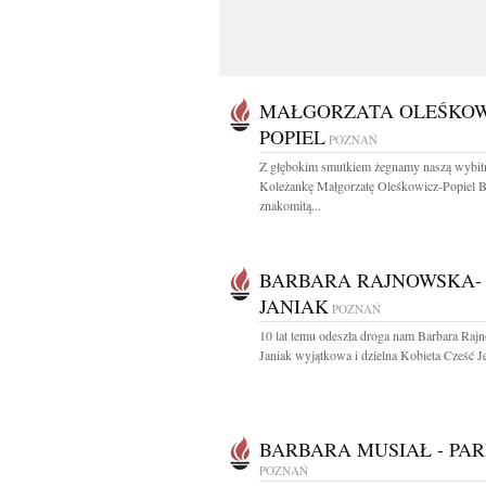
MAŁGORZATA OLEŚKOW
POPIEL
POZNAŃ
Z głębokim smutkiem żegnamy naszą wybit
Koleżankę Małgorzatę Oleśkowicz-Popiel B
znakomitą...
BARBARA RAJNOWSKA-
JANIAK
POZNAŃ
10 lat temu odeszła droga nam Barbara Raj
Janiak wyjątkowa i dzielna Kobieta Cześć Jej
BARBARA MUSIAŁ - PAR
POZNAŃ