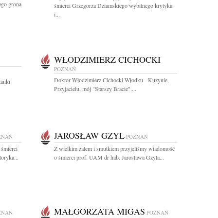
ego grona
śmierci Grzegorza Dziamskiego wybitnego krytyka
i...
WŁODZIMIERZ CICHOCKI
POZNAŃ
Doktor Włodzimierz Cichocki Włodku - Kuzynie,
żanki
Przyjacielu, mój "Starszy Bracie"....
JAROSŁAW GZYL
ZNAŃ
POZNAŃ
 śmierci
Z wielkim żalem i smutkiem przyjęliśmy wiadomość
oryka...
o śmierci prof. UAM dr hab. Jarosława Gzyla...
MAŁGORZATA MIGAS
ZNAŃ
POZNAŃ