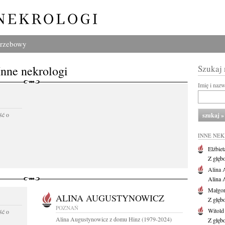
grzebowy
Inne nekrologi
Szukaj
Imię i naz
ść o
INNE NE
Elżbiet
Z głęb
Alina 
Alina 
Małgor
ALINA AUGUSTYNOWICZ
Z głęb
POZNAŃ
Witold
ść o
Alina Augustynowicz z domu Hinz (1979-2024)
Z głęb