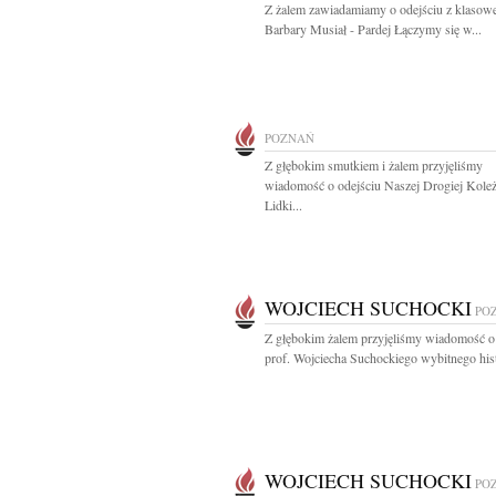
Z żalem zawiadamiamy o odejściu z klasow
Barbary Musiał - Pardej Łączymy się w...
POZNAŃ
Z głębokim smutkiem i żalem przyjęliśmy
wiadomość o odejściu Naszej Drogiej Kole
Lidki...
WOJCIECH SUCHOCKI
PO
Z głębokim żalem przyjęliśmy wiadomość o
prof. Wojciecha Suchockiego wybitnego hist
WOJCIECH SUCHOCKI
PO