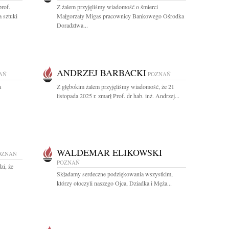
rof.
Z żalem przyjęliśmy wiadomość o śmierci
 sztuki
Małgorzaty Migas pracownicy Bankowego Ośrodka
Doradztwa...
ANDRZEJ BARBACKI
AŃ
POZNAŃ
a
Z głębokim żalem przyjęliśmy wiadomość, że 21
listopada 2025 r. zmarł Prof. dr hab. inż. Andrzej...
WALDEMAR ELIKOWSKI
OZNAŃ
POZNAŃ
zi, że
Składamy serdeczne podziękowania wszystkim,
którzy otoczyli naszego Ojca, Dziadka i Męża...