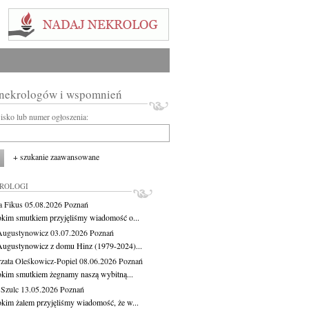
 nekrologów i wspomnień
wisko lub numer ogłoszenia:
+ szukanie zaawansowane
KROLOGI
a Fikus
05.08.2026
Poznań
okim smutkiem przyjęliśmy wiadomość o...
Augustynowicz
03.07.2026
Poznań
Augustynowicz z domu Hinz (1979-2024)...
zata Oleśkowicz-Popiel
08.06.2026
Poznań
okim smutkiem żegnamy naszą wybitną...
 Szulc
13.05.2026
Poznań
okim żalem przyjęliśmy wiadomość, że w...