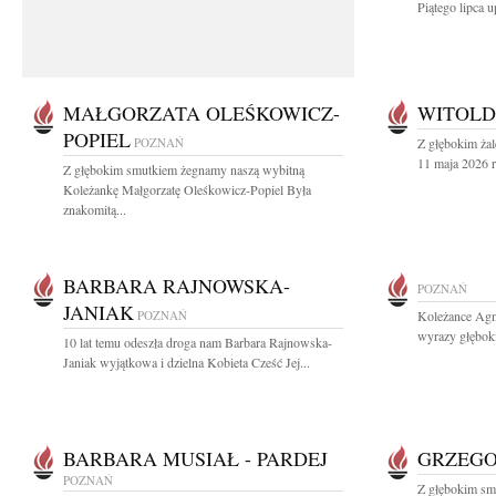
Piątego lipca u
MAŁGORZATA OLEŚKOWICZ-
WITOLD
POPIEL
POZNAŃ
Z głębokim ża
11 maja 2026 r
Z głębokim smutkiem żegnamy naszą wybitną
Koleżankę Małgorzatę Oleśkowicz-Popiel Była
znakomitą...
BARBARA RAJNOWSKA-
POZNAŃ
JANIAK
POZNAŃ
Koleżance Agni
wyrazy głębok
10 lat temu odeszła droga nam Barbara Rajnowska-
Janiak wyjątkowa i dzielna Kobieta Cześć Jej...
BARBARA MUSIAŁ - PARDEJ
GRZEGO
POZNAŃ
Z głębokim sm