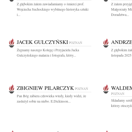
Z głębokim żalem zawiadamiamy o śmierci prof.
Z żalem przyj
Wojciecha Suchockiego wybitnego historyka sztuki
Małgorzaty M
i...
Doradztwa...
JACEK GULCZYŃSKI
ANDRZE
POZNAŃ
Żegnamy naszego Kolegę i Przyjaciela Jacka
Z głębokim ża
Gulczyńskiego malarza i fotografa, który...
listopada 2025 
ZBIGNIEW PILARCZYK
WALDEM
POZNAŃ
POZNAŃ
Pan Bóg zabiera człowieka wtedy, kiedy widzi, że
Składamy serd
zasłużył sobie na niebo. E.Dickinson...
którzy otoczyl