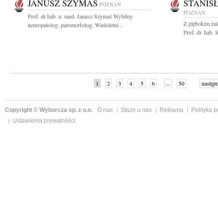
JANUSZ SZYMAŚ
STANIS
POZNAŃ
POZNAŃ
Prof. dr hab. n. med. Janusz Szymaś Wybitny
Z głębokim ża
neuropatolog, patomorfolog, Wieloletni...
Prof. dr. hab.
1
2
3
4
5
6
...
50
następ
Copyright © Wyborcza sp. z o.o.
O nas
Staże u nas
Reklama
Polityka 
Ustawienia prywatności