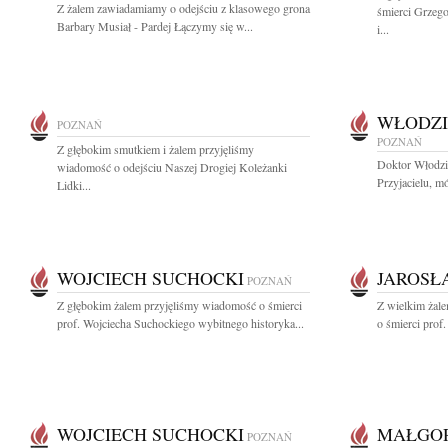
Z żalem zawiadamiamy o odejściu z klasowego grona
śmierci Grzeg
Barbary Musiał - Pardej Łączymy się w...
i...
WŁODZI
POZNAŃ
POZNAŃ
Z głębokim smutkiem i żalem przyjęliśmy
Doktor Włodzi
wiadomość o odejściu Naszej Drogiej Koleżanki
Przyjacielu, mó
Lidki...
WOJCIECH SUCHOCKI
JAROSŁ
POZNAŃ
Z głębokim żalem przyjęliśmy wiadomość o śmierci
Z wielkim żal
prof. Wojciecha Suchockiego wybitnego historyka...
o śmierci prof
WOJCIECH SUCHOCKI
MAŁGOR
POZNAŃ